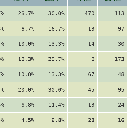
7%
26.7%
30.0%
470
113
3%
6.7%
16.7%
13
97
7%
10.0%
13.3%
14
30
0%
10.3%
20.7%
0
173
7%
10.0%
13.3%
67
48
7%
20.0%
30.0%
45
95
5%
6.8%
11.4%
13
24
3%
4.5%
6.8%
28
16