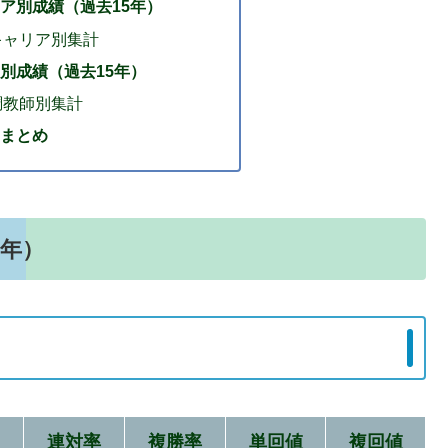
ア別成績（過去15年）
ャリア別集計
別成績（過去15年）
教師別集計
まとめ
5年）
連対率
複勝率
単回値
複回値