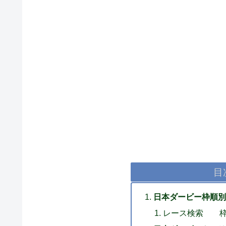
目
日本ダービー枠順別
レース検索 枠