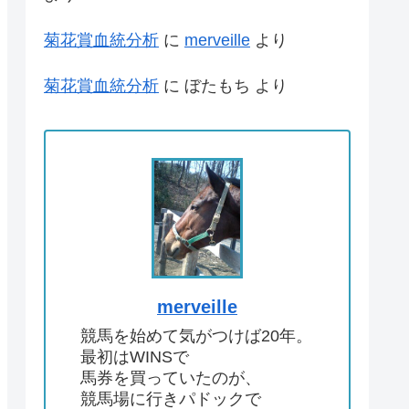
菊花賞血統分析
に
merveille
より
菊花賞血統分析
に
ぼたもち
より
merveille
競馬を始めて気がつけば20年。
最初はWINSで
馬券を買っていたのが、
競馬場に行きパドックで