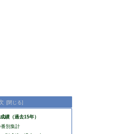
次
成績（過去15年）
番別集計