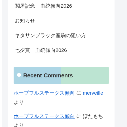
関屋記念 血統傾向2026
お知らせ
キタサンブラック産駒の狙い方
七夕賞 血統傾向2026
Recent Comments
ホープフルステークス傾向
に
merveille
より
ホープフルステークス傾向
に
ぼたもち
より