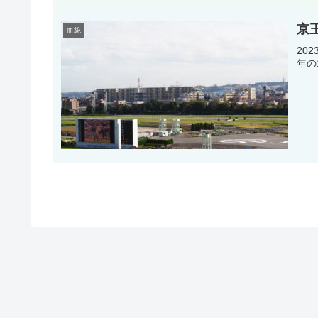
京
血統
20
年の