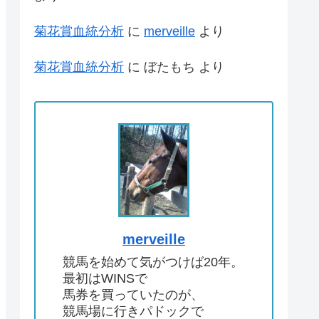
菊花賞血統分析
に
merveille
より
菊花賞血統分析
に
ぼたもち
より
merveille
競馬を始めて気がつけば20年。
最初はWINSで
馬券を買っていたのが、
競馬場に行きパドックで