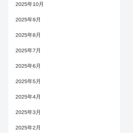
2025年10月
2025年9月
2025年8月
2025年7月
2025年6月
2025年5月
2025年4月
2025年3月
2025年2月