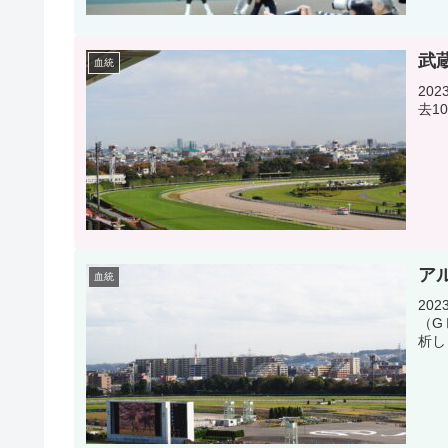
武
血統
20
去1
ア
血統
20
（G
析し