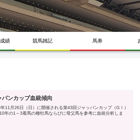
成績
競馬雑記
馬券
ャパンカップ血統傾向
23年11月26日（日）に開催される第43回ジャッパンカップ（GⅠ）
10年の1～3着馬の種牡馬ならびに母父馬を参考に血統分析しま