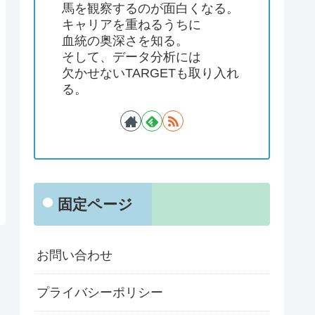
馬を観察するのが面白くなる。
キャリアを重ねるうちに
血統の奥深さを知る。
そして、データ分析には
欠かせないTARGETも取り入れ
る。
固定ページ
お問い合わせ
プライバシーポリシー