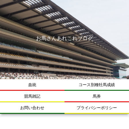
お馬さんあれこれブログ
血統
コース別種牡馬成績
競馬雑記
馬券
お問い合わせ
プライバシーポリシー