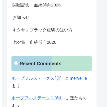
関屋記念 血統傾向2026
お知らせ
キタサンブラック産駒の狙い方
七夕賞 血統傾向2026
Recent Comments
ホープフルステークス傾向
に
merveille
より
ホープフルステークス傾向
に
ぼたもち
より