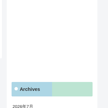
Archives
2026年7月