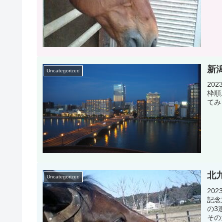
新
Uncategorized
20
枠順
てみ
北
Uncategorized
20
記念
の3
その