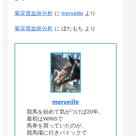
菊花賞血統分析
に
merveille
より
菊花賞血統分析
に
ぼたもち
より
merveille
競馬を始めて気がつけば20年。
最初はWINSで
馬券を買っていたのが、
競馬場に行きパドックで