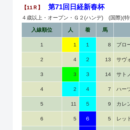
第71回日経新春杯
【11Ｒ】
４歳以上・オープン・Ｇ２(ハンデ) (国際)(特指
入線順位
人
着
馬
1
1
１
8
ブロ
2
4
２
13
サヴ
3
3
３
14
サト
4
2
４
7
ハー
5
11
５
9
カレ
6
5
６
5
レッ