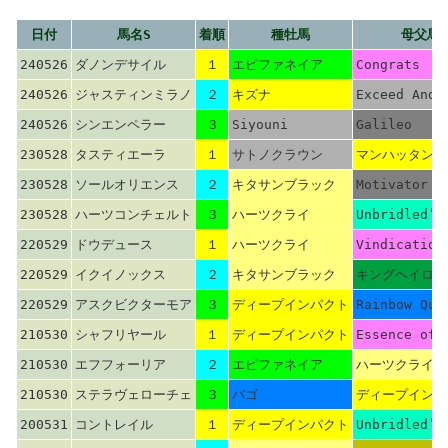
日付
馬名S
着順
種牡馬
母父馬
240526
ダノンデサイル
１
エピファネイア
Congrats
240526
ジャスティンミラノ
２
キズナ
Exceed And 
240526
シンエンペラー
３
Siyouni
Galileo
230528
タスティエーラ
１
サトノクラウン
マンハッタンカ
230528
ソールオリエンス
２
キタサンブラック
Motivator
230528
ハーツコンチェルト
３
ハーツクライ
Unbridled’s
220529
ドウデュース
１
ハーツクライ
Vindication
220529
イクイノックス
２
キタサンブラック
キングヘイロー
220529
アスクビクターモア
３
ディープインパクト
Rainbow Que
210530
シャフリヤール
１
ディープインパクト
Essence of 
210530
エフフォーリア
２
エピファネイア
ハーツクライ
210530
ステラヴェローチェ
３
バゴ
ディープインパ
200531
コントレイル
１
ディープインパクト
Unbridled’s