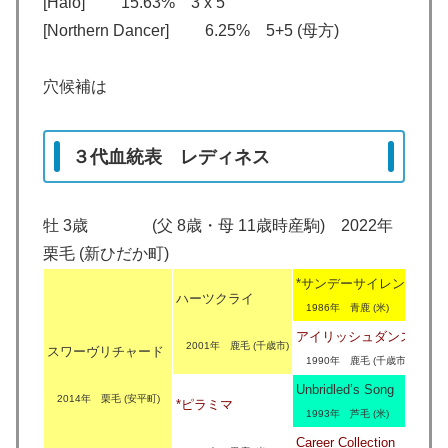
[Halo] 15.63% 3 x 5
[Northern Dancer] 6.25% 5+5 (母方)
穴候補は
３代血統表 レディネス
牡 3歳 (父 8歳・母 11歳時産駒) 2022年
栗毛 (新ひだか町)
*サンデーサイレンス
ハーツクライ
1986年 青鹿 (米)
アイリッシュダンス
2001年 鹿毛 (千歳市)
スワーヴリチャード
1990年 鹿毛 (千歳市)
Unbridled’s Song
2014年 栗毛 (安平町)
*ピラミマ
1993年 芦毛 (米)
Career Collection