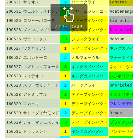
200531
サリオス
２
ハーツクライ
Lomitas
200531
ヴェルトライゼンデ
３
ドリームジャーニー
Acatenango
190526
ロジャーバローズ
１
ディープインパクト
Librettist
スクロールできます
190526
ダノンキングリー
２
ディープインパクト
Storm Cat
190526
ヴェロックス
３
ジャスタウェイ
Monsun
180527
ワグネリアン
１
ディープインパクト
キングカメハメ
180527
エポカドーロ
２
オルフェーヴル
フォーティナイ
180527
コズミックフォース
３
キングカメハメハ
ネオユニヴァー
170528
レイデオロ
１
キングカメハメハ
シンボリクリス
170528
スワーヴリチャード
２
ハーツクライ
Unbridled’s
170528
アドミラブル
３
ディープインパクト
シンボリクリス
160529
マカヒキ
１
ディープインパクト
フレンチデピュ
160529
サトノダイヤモンド
２
ディープインパクト
Orpen
160529
ディーマジェスティ
３
ディープインパクト
ブライアンズタ
150531
ドゥラメンテ
１
キングカメハメハ
サンデーサイレ