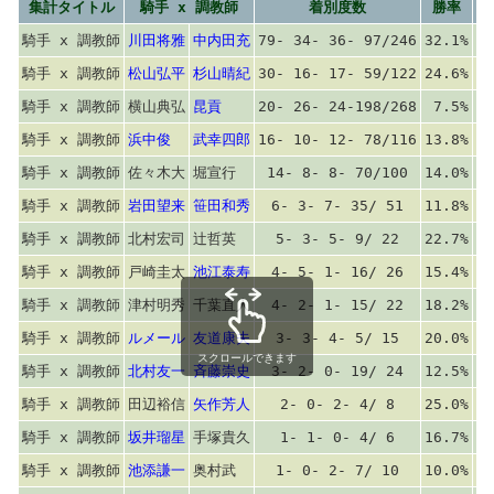
集計タイトル
騎手 x 調教師
着別度数
勝率
連
騎手 x 調教師
川田将雅
中内田充
79- 34- 36- 97/246
32.1%
45
騎手 x 調教師
松山弘平
杉山晴紀
30- 16- 17- 59/122
24.6%
37
騎手 x 調教師
横山典弘
昆貢
20- 26- 24-198/268
7.5%
17
騎手 x 調教師
浜中俊
武幸四郎
16- 10- 12- 78/116
13.8%
22
騎手 x 調教師
佐々木大
堀宣行
14- 8- 8- 70/100
14.0%
22
騎手 x 調教師
岩田望来
笹田和秀
6- 3- 7- 35/ 51
11.8%
17
騎手 x 調教師
北村宏司
辻哲英
5- 3- 5- 9/ 22
22.7%
36
騎手 x 調教師
戸崎圭太
池江泰寿
4- 5- 1- 16/ 26
15.4%
34
騎手 x 調教師
津村明秀
千葉直人
4- 2- 1- 15/ 22
18.2%
27
騎手 x 調教師
ルメール
友道康夫
3- 3- 4- 5/ 15
20.0%
40
スクロールできます
騎手 x 調教師
北村友一
斉藤崇史
3- 2- 0- 19/ 24
12.5%
20
騎手 x 調教師
田辺裕信
矢作芳人
2- 0- 2- 4/ 8
25.0%
25
騎手 x 調教師
坂井瑠星
手塚貴久
1- 1- 0- 4/ 6
16.7%
33
騎手 x 調教師
池添謙一
奥村武
1- 0- 2- 7/ 10
10.0%
10