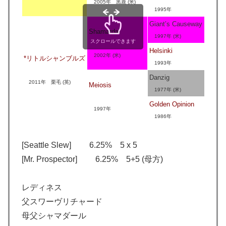
2005年 黒鹿 (米)
1995年
Giant’s Causeway
Shamardal
1997年 (米)
スクロールできます
Helsinki
2002年 (米)
*リトルシャンブルズ
1993年
Danzig
2011年 栗毛 (英)
Meiosis
1977年 (米)
Golden Opinion
1997年
1986年
[Seattle Slew] 6.25% 5 x 5
[Mr. Prospector] 6.25% 5+5 (母方)
レディネス
父スワーヴリチャード
母父シャマダール