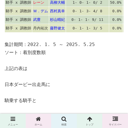
騎手 x 調教師
レーン
高柳大輔
1- 0- 1- 0/ 2
50.0%
50
騎手 x 調教師
Ｍ．デム
西村真幸
0- 1- 3- 4/ 8
0.0%
12
騎手 x 調教師
武豊
杉山晴紀
0- 1- 1- 9/ 11
0.0%
9
騎手 x 調教師
丹内祐次
藤野健太
0- 1- 1- 3/ 5
0.0%
20
集計期間：2022. 1. 5 ～ 2025. 5.25
ソート：着別度数順
上記の表は
日本ダービー出走馬に
騎乗する騎手と
調教師を組み合わせた
メニュー
ホーム
検索
トップ
サイドバー