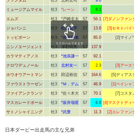
ファンダム
牡3
北村宏司
57
9.0
ミュージアムマイル
牡3
*レーン
57
8.1
エムズ
牡3
*戸崎圭太
57
56.1
[7]ダノンファンタ
ジョバンニ
牡3
松山弘平
57
13.8
[3]セキトバイー
トッピボーン
牡3
*岩田望来
57
85.0
[2]マイノワ
スクロールできます
ニシノエージェント
牡3
津村明秀
57
137.9
カラマティアノス
牡3
*池添謙一
57
92.1
クロワデュノール
牡3
北村友一
57
2.3
[3]アースラ
ホウオウアートマン
牡3
田辺裕信
57
164.6
[5]ディアステ
ファウストラーゼン
牡3
*Ｍ．デム
57
46.9
[1]ペイシャフ
ファイアンクランツ
牡3
*佐々木大
57
70.1
[7]コスタノ
マスカレードボール
牡3
*坂井瑠星
57
6.8
[4]マスクトディー
サトノシャイニング
牡3
*武豊
57
11.3
[2]エレファンテ
日本ダービー出走馬の主な兄弟