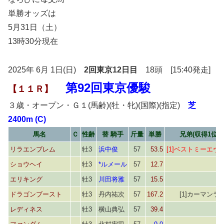
単勝オッズは
5月31日（土）
13時30分現在
2025年 6月 1日(日)
2回東京12日目
18頭 [15:40発走]
第92回東京優駿
【１１Ｒ】
３歳・オープン・Ｇ１(馬齢)(牡・牝)(国際)(指定)
芝
2400m (C)
馬名
Ｃ
性齢
替 騎手
斤量
単勝
兄弟(収得1位)
リラエンブレム
牡3
浜中俊
57
53.5
[1]ベストミーエヴ
ショウヘイ
牡3
*ルメール
57
12.7
エリキング
牡3
川田将雅
57
15.5
ドラゴンブースト
牡3
丹内祐次
57
167.2
[1]カーマンラ
レディネス
牡3
横山典弘
57
39.4