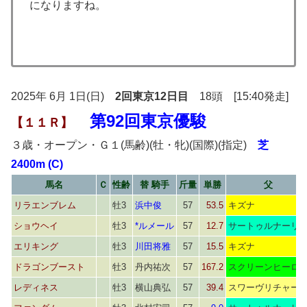
になりますね。
2025年 6月 1日(日)
2回東京12日目
18頭 [15:40発走]
第92回東京優駿
【１１Ｒ】
３歳・オープン・Ｇ１(馬齢)(牡・牝)(国際)(指定)
芝
2400m (C)
馬名
Ｃ
性齢
替 騎手
斤量
単勝
父
リラエンブレム
牡3
浜中俊
57
53.5
キズナ
ショウヘイ
牡3
*ルメール
57
12.7
サートゥルナーリ
エリキング
牡3
川田将雅
57
15.5
キズナ
ドラゴンブースト
牡3
丹内祐次
57
167.2
スクリーンヒーロ
レディネス
牡3
横山典弘
57
39.4
スワーヴリチャー