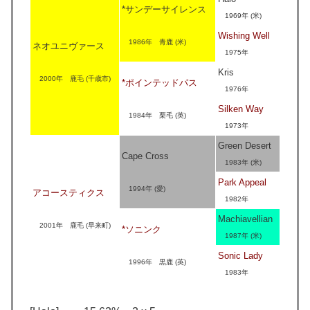
*サンデーサイレンス
1969年 (米)
Wishing Well
1986年 青鹿 (米)
ネオユニヴァース
1975年
Kris
2000年 鹿毛 (千歳市)
*ポインテッドパス
1976年
Silken Way
1984年 栗毛 (英)
1973年
Green Desert
Cape Cross
1983年 (米)
Park Appeal
1994年 (愛)
アコースティクス
1982年
Machiavellian
2001年 鹿毛 (早来町)
*ソニンク
1987年 (米)
Sonic Lady
1996年 黒鹿 (英)
1983年