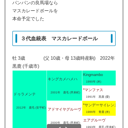
パンパンの良馬場なら
マスカレードボールを
本命予定でした
３代血統表 マスカレードボール
牡 3歳 (父 10歳・母 13歳時産駒) 2022年
黒鹿 (千歳市)
Kingmambo
キングカメハメハ
1990年 (米)
*マンファス
2001年 鹿毛 (早来町)
ドゥラメンテ
1991年 黒鹿 (愛)
*サンデーサイレンス
2012年 鹿毛 (安平町)
アドマイヤグルーヴ
1986年 青鹿 (米)
エアグルーヴ
2000年 鹿毛 (早来町)
1993年 鹿毛 (早来町)