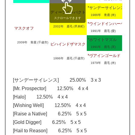
*サンデーサイレンス
ディープインパクト
1986年 青鹿 (米)
スクロールできます
*ウインドインハーヘア
2002年 鹿毛 (早来町)
マスクオフ
1991年 鹿毛 (愛)
*ホワイトマズル
2009年 青鹿 (千歳市)
ビハインドザマスク
1990年 鹿毛 (英)
*ヴアインゴールド
1996年 鹿毛 (千歳市)
1979年 鹿毛 (米)
[サンデーサイレンス] 25.00% 3 x 3
[Mr. Prospector] 12.50% 4 x 4
[Halo] 12.50% 4 x 4
[Wishing Well] 12.50% 4 x 4
[Raise a Native] 6.25% 5 x 5
[Gold Digger] 6.25% 5 x 5
[Hail to Reason] 6.25% 5 x 5