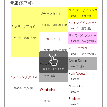
青鹿 (安平町)
*サンデーサイレンス
ブラックタイド
1986年 青鹿 (米)
*ウインドインハーヘア
2001年 黒鹿 (早来町)
キタサンブラック
1991年 鹿毛 (愛)
サクラバクシンオー
2012年 鹿毛 (日高町)
シュガーハート
1989年 鹿毛 (早来町)
オトメゴコロ
2005年 鹿毛 (門別町)
1990年 栗毛 (早来町)
Green Desert
Cape Cross
1983年 (米)
スクロールできます
Park Appeal
1994年 (愛)
*ライジングクロス
1982年
Nomination
2003年 黒鹿 (英)
Woodrising
1983年
Bodham
1992年
1978年