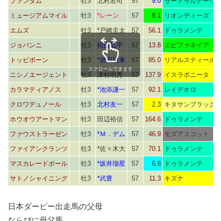
ファンダム
牡3
北村宏司
57
9.0
サートゥルナーリ
ミュージアムマイル
牡3
*レーン
57
8.1
リオンディーズ
エムズ
牡3
*戸崎圭太
57
56.1
ドゥラメンテ
ジョバンニ
牡3
松山弘平
57
13.8
エピファネイア
トッピボーン
牡3
*岩田望来
57
85.0
リアルスティール
スクロールできます
ニシノエージェント
牡3
津村明秀
57
137.9
イスラボニータ
カラマティアノス
牡3
*池添謙一
57
92.1
レイデオロ
クロワデュノール
牡3
北村友一
57
2.3
キタサンブラック
ホウオウアートマン
牡3
田辺裕信
57
164.6
ドゥラメンテ
ファウストラーゼン
牡3
*Ｍ．デム
57
46.9
モズアスコット
ファイアンクランツ
牡3
*佐々木大
57
70.1
ドゥラメンテ
マスカレードボール
牡3
*坂井瑠星
57
6.8
ドゥラメンテ
サトノシャイニング
牡3
*武豊
57
11.3
キズナ
日本ダービー出走馬の父母
ならびに母父馬