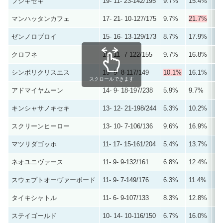
フジキセキ
19- 11- 23-142/195
9.7%
15.4%
27
マンハッタンカフェ
17- 21- 10-127/175
9.7%
21.7%
27
ゼンノロブロイ
15- 16- 13-129/173
8.7%
17.9%
25
クロフネ
15- 11- 7-122/155
9.7%
16.8%
21
シンボリクリスエス
15- 9- 8-117/149
10.1%
16.1%
21
スクロールできます
アドマイヤムーン
14- 9- 18-197/238
5.9%
9.7%
17
キンシャサノキセキ
13- 12- 21-198/244
5.3%
10.2%
18
スクリーンヒーロー
13- 10- 7-106/136
9.6%
16.9%
22
マツリダゴッホ
11- 17- 15-161/204
5.4%
13.7%
21
ネオユニヴァース
11- 9- 9-132/161
6.8%
12.4%
18
スウェプトオーヴァーボード
11- 9- 7-149/176
6.3%
11.4%
15
タイキシャトル
11- 6- 9-107/133
8.3%
12.8%
19
ステイゴールド
10- 14- 10-116/150
6.7%
16.0%
22