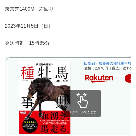
東京芝1400M 左回り
2023年11月5日（日）
発送時刻 15時35分
田端到・加藤栄の種牡馬事典 2023-2
価格：2,970円（税込、送料無料
楽
スクロールできます