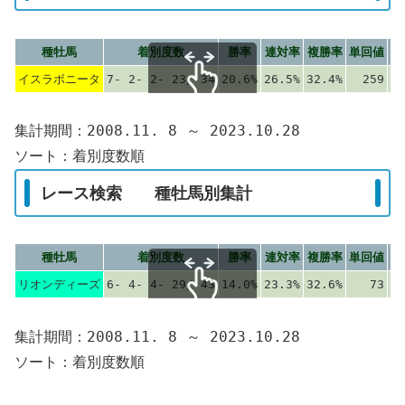
種牡馬
着別度数
勝率
連対率
複勝率
単回値
複
イスラボニータ
7- 2- 2- 23/ 34
20.6%
26.5%
32.4%
259
スクロールできます
集計期間：2008.11. 8 ～ 2023.10.28
ソート：着別度数順
レース検索 種牡馬別集計
種牡馬
着別度数
勝率
連対率
複勝率
単回値
複
リオンディーズ
6- 4- 4- 29/ 43
14.0%
23.3%
32.6%
73
スクロールできます
集計期間：2008.11. 8 ～ 2023.10.28
ソート：着別度数順