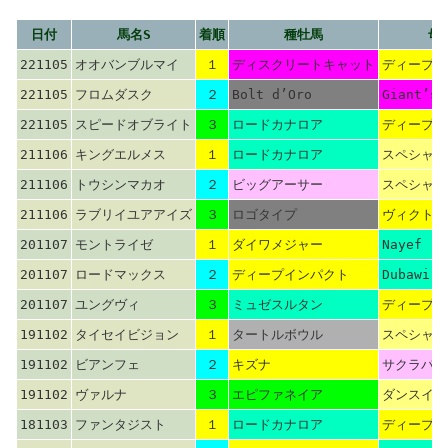
日付
馬名S
着順
種牡馬
母
221105
オオバンブルマイ
１
ディスクリートキャット
ディープイ
221105
フロムダスク
２
Bolt d’Oro
Giant’s 
221105
スピードオブライト
３
ロードカナロア
ディープイ
211106
キングエルメス
１
ロードカナロア
スペシャル
211106
トウシンマカオ
２
ビッグアーサー
スペシャル
211106
ラブリイユアアイズ
３
ロゴタイプ
ヴィクトワ
201107
モントライゼ
１
ダイワメジャー
Nayef
201107
ロードマックス
２
ディープインパクト
Dubawi
201107
ユングヴィ
３
ミュゼスルタン
ディープイ
191102
タイセイビジョン
１
タートルボウル
スペシャル
191102
ビアンフェ
２
キズナ
サクラバク
191102
ヴァルナ
３
エピファネイア
ダンスイン
181103
ファンタジスト
１
ロードカナロア
ディープイ