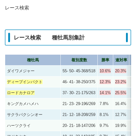
レース検索
レース検索 種牡馬別集計
種牡馬
着別度数
勝率
連対率
複
ダイワメジャー
55- 50- 45-368/518
10.6%
20.3%
29
ディープインパクト
46- 41- 38-250/375
12.3%
23.2%
33
ロードカナロア
37- 30- 21-175/263
14.1%
25.5%
33
キングカメハメハ
21- 23- 29-196/269
7.8%
16.4%
27
サクラバクシンオー
21- 12- 18-208/259
8.1%
12.7%
19
ハーツクライ
20- 21- 18-147/206
9.7%
19.9%
28