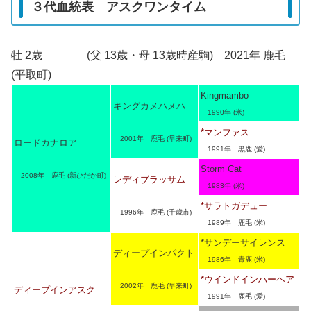
３代血統表 アスクワンタイム
牡 2歳 (父 13歳・母 13歳時産駒) 2021年 鹿毛
(平取町)
Kingmambo
キングカメハメハ
1990年 (米)
*マンファス
2001年 鹿毛 (早来町)
ロードカナロア
1991年 黒鹿 (愛)
Storm Cat
2008年 鹿毛 (新ひだか町)
レディブラッサム
1983年 (米)
*サラトガデュー
1996年 鹿毛 (千歳市)
1989年 鹿毛 (米)
*サンデーサイレンス
ディープインパクト
1986年 青鹿 (米)
*ウインドインハーヘア
2002年 鹿毛 (早来町)
ディープインアスク
1991年 鹿毛 (愛)