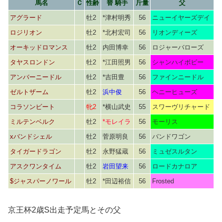
馬名
Ｃ
性齢
替 騎手
斤量
父
アグラード
牡2
*津村明秀
56
ニューイヤーズデイ
ロジリオン
牡2
*北村宏司
56
リオンディーズ
オーキッドロマンス
牡2
内田博幸
56
ロジャーバローズ
タヤスロンドン
牡2
*江田照男
56
シャンハイボビー
アンバーニードル
牡2
*吉田豊
56
ファインニードル
ゼルトザーム
牡2
浜中俊
56
ヘニーヒューズ
コラソンビート
牝2
*横山武史
55
スワーヴリチャード
ミルテンベルク
牡2
*モレイラ
56
モーリス
xバンドシェル
牡2
菅原明良
56
バンドワゴン
タイガードラゴン
牡2
永野猛蔵
56
ミュゼスルタン
アスクワンタイム
牡2
岩田望来
56
ロードカナロア
$ジャスパーノワール
牡2
*田辺裕信
56
Frosted
京王杯2歳S出走予定馬とその父