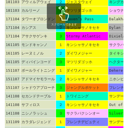
181103
アウィルアウェイ
２
ジャスタウェイ
キングカメ
181103
カルリーノ
３
マツリダゴッホ
ショウナン
171104
タワーオブロンドン
１
Raven’s Pass
Dalakhan
スクロールできます
171104
カシアス
２
キンシャサノキセキ
Dylan Th
171104
アサクサゲンキ
３
Stormy Atlantic
Dixielan
161105
モンドキャンノ
１
キンシャサノキセキ
サクラバク
161105
レーヌミノル
２
ダイワメジャー
タイキシャ
161105
ディバインコード
３
マツリダゴッホ
ヘクタープ
151107
ボールライトニング
１
ダイワメジャー
Dehere
151107
アドマイヤモラール
２
キンシャサノキセキ
ニホンピロ
151107
シャドウアプローチ
３
ジャングルポケット
フレンチデ
141108
セカンドテーブル
１
トワイニング
サンデーサ
141108
サフィロス
２
キンシャサノキセキ
Out of P
141108
ニシノラッシュ
３
サクラバクシンオー
Silver H
131109
カラダレジェンド
１
フレンチデピュティ
サンデーサ