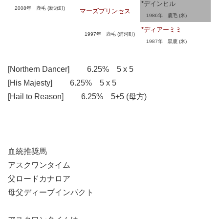
*デインヒル
2008年 鹿毛 (新冠町)
マーズプリンセス
1986年 鹿毛 (米)
*ディアーミミ
1997年 鹿毛 (浦河町)
1987年 黒鹿 (米)
[Northern Dancer] 6.25% 5 x 5
[His Majesty] 6.25% 5 x 5
[Hail to Reason] 6.25% 5+5 (母方)
血統推奨馬
アスクワンタイム
父ロードカナロア
母父ディープインパクト