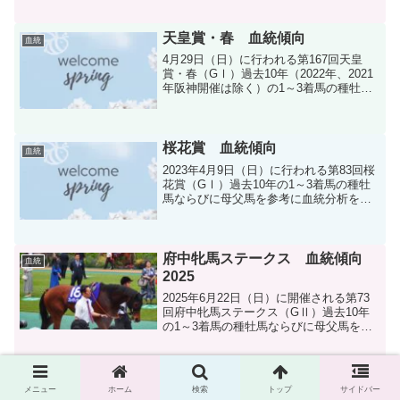
天皇賞・春 血統傾向
血統
4月29日（日）に行われる第167回天皇
賞・春（GⅠ）過去10年（2022年、2021
年阪神開催は除く）の1～3着馬の種牡馬
ならびに母父馬を参考に血統分析をしま
す。
桜花賞 血統傾向
血統
2023年4月9日（日）に行われる第83回桜
花賞（GⅠ）過去10年の1～3着馬の種牡
馬ならびに母父馬を参考に血統分析をし
ます。
府中牝馬ステークス 血統傾向
血統
2025
2025年6月22日（日）に開催される第73
回府中牝馬ステークス（GⅡ）過去10年
の1～3着馬の種牡馬ならびに母父馬を参
考に血統分析します。
関屋記念 血統傾向2025
血統
メニュー
ホーム
検索
トップ
サイドバー
2025年7月27日（日）に開催される第60