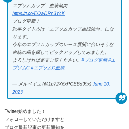
エプソムカップ 血統傾向
https://t.co/EOwDRn3YcK
ブログ更新！
記事タイトルは「エプソムカップ血統傾向」にな
ります。
今年のエプソムカップのレース展開に合いそうな
血統の馬を探してピックアップしてみました。
よろしければ是非ご覧ください。
#ブログ更新
#エ
プソムC
#エプソムC血統
— メルベイユ (@1p72X6xPGEBd99x)
June 10,
2023
Twitter始めました！
フォローしていただけますと
ブログ最新記事の更新通知を