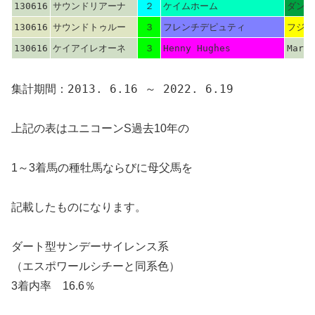
130616
サウンドリアーナ
２
ケイムホーム
ダンシ
130616
サウンドトゥルー
３
フレンチデピュティ
フジキ
130616
ケイアイレオーネ
３
Henny Hughes
Marqu
集計期間：2013. 6.16 ～ 2022. 6.19
上記の表はユニコーンS過去10年の
1～3着馬の種牡馬ならびに母父馬を
記載したものになります。
ダート型サンデーサイレンス系
（エスポワールシチーと同系色）
3着内率 16.6％