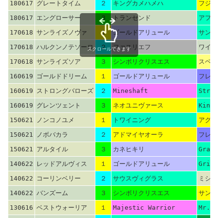
180617
グレートタイム
２
キングカメハメハ
フジキ
180617
エングローサー
３
トランセンド
アフリ
170618
サンライズノヴァ
１
ゴールドアリュール
サンダ
170618
ハルクンノテソーロ
２
ファスリエフ
ワイル
スクロールできます
170618
サンライズソア
３
シンボリクリスエス
スペシ
160619
ゴールドドリーム
１
ゴールドアリュール
フレン
160619
ストロングバローズ
２
Mineshaft
Stree
160619
グレンツェント
３
ネオユニヴァース
Kingm
150621
ノンコノユメ
１
トワイニング
アグネ
150621
ノボバカラ
２
アドマイヤオーラ
フレン
150621
アルタイル
３
カネヒキリ
Grand
140622
レッドアルヴィス
１
ゴールドアリュール
Grind
140622
コーリンベリー
２
サウスヴィグラス
ミシッ
140622
バンズーム
３
シンボリクリスエス
サンデ
130616
ベストウォーリア
１
Majestic Warrior
Mr. G