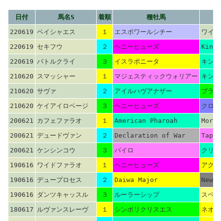
日付
馬名S
着順
種牡馬
220619
ペイシャエス
１
エスポワールシチー
ワイル
220619
セキフウ
２
ヘニーヒューズ
Kingm
220619
バトルクライ
３
イスラボニータ
キング
210620
スマッシャー
１
マジェスティックウォリアー
キング
210620
サヴァ
２
アイルハヴアナザー
ブライ
210620
ケイアイロベージ
３
ヘニーヒューズ
クロフ
200621
カフェファラオ
１
American Pharoah
More 
200621
デュードヴァン
２
Declaration of War
Tapit
200621
ケンシンコウ
３
パイロ
クリプ
190616
ワイドファラオ
１
ヘニーヒューズ
アグネ
190616
デュープロセス
２
Daiwa Major
New A
190616
ダンツキャッスル
３
ルーラーシップ
スペシ
180617
ルヴァンスレーヴ
１
シンボリクリスエス
ネオユ