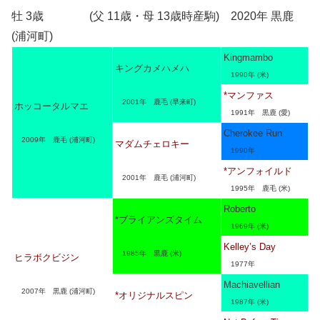
牡 3歳 (父 11歳・母 13歳時産駒) 2020年 黒鹿
(浦河町)
Kingmambo
キングカメハメハ
1990年 (米)
*マンファス
2001年 鹿毛 (早来町)
ホッコータルマエ
1991年 黒鹿 (愛)
Cherokee Run
2009年 鹿毛 (浦河町)
マダムチェロキー
1990年
*アンフォイルド
2001年 鹿毛 (浦河町)
1995年 鹿毛 (米)
Roberto
*ブライアンズタイム
1969年 (米)
Kelley’s Day
1985年 黒鹿 (米)
ヒラボクビジン
1977年
Machiavellian
2007年 黒鹿 (浦河町)
*オリジナルスピン
1987年 (米)