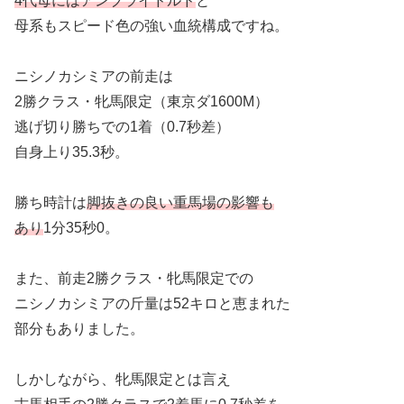
4代母にはアンブライドルド
と
母系もスピード色の強い血統構成ですね。
ニシノカシミアの前走は
2勝クラス・牝馬限定（東京ダ1600M）
逃げ切り勝ちでの1着（0.7秒差）
自身上り35.3秒。
勝ち時計は
脚抜きの良い重馬場の影響も
あり
1分35秒0。
また、前走2勝クラス・牝馬限定での
ニシノカシミアの斤量は52キロと恵まれた
部分もありました。
しかしながら、牝馬限定とは言え