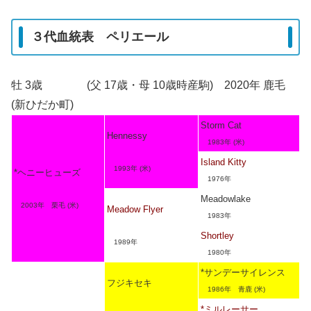
３代血統表 ペリエール
牡 3歳 (父 17歳・母 10歳時産駒) 2020年 鹿毛
(新ひだか町)
Storm Cat
Hennessy
1983年 (米)
Island Kitty
1993年 (米)
*ヘニーヒューズ
1976年
Meadowlake
2003年 栗毛 (米)
Meadow Flyer
1983年
Shortley
1989年
1980年
*サンデーサイレンス
フジキセキ
1986年 青鹿 (米)
*ミルレーサー