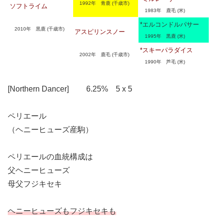
1992年 青鹿 (千歳市)
ソフトライム
1983年 鹿毛 (米)
*エルコンドルパサー
2010年 黒鹿 (千歳市)
アスピリンスノー
1995年 黒鹿 (米)
*スキーパラダイス
2002年 鹿毛 (千歳市)
1990年 芦毛 (米)
[Northern Dancer] 6.25% 5 x 5
ペリエール
（ヘニーヒューズ産駒）
ペリエールの血統構成は
父ヘニーヒューズ
母父フジキセキ
ヘニーヒューズもフジキセキも