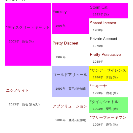
Storm Cat
Forestry
1983年 (米)
Shared Interest
1996年
*ディスクリートキャット
1988年
Private Account
2003年 鹿毛 (米)
Pretty Discreet
1976年
Pretty Persuasive
1992年
1988年
*サンデーサイレンス
ゴールドアリュール
1986年 青鹿 (米)
*ニキーヤ
1999年 栗毛 (追分町)
ニシノケイト
1993年 鹿毛 (米)
*タイキシャトル
2013年 鹿毛 (新冠町)
アブソリューション
1994年 栗毛 (米)
*フリーフォーギブン
2004年 鹿毛 (新冠町)
1999年 鹿毛 (米)