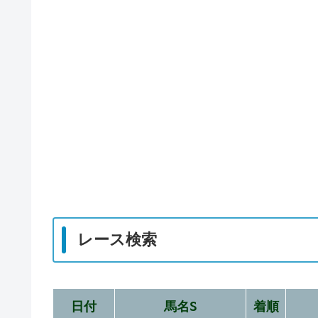
レース検索
日付
馬名S
着順