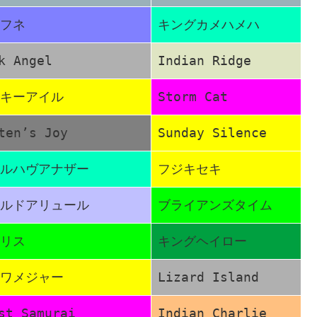
フネ
キングカメハメハ
k Angel
Indian Ridge
キーアイル
Storm Cat
ten’s Joy
Sunday Silence
ルハヴアナザー
フジキセキ
ルドアリュール
ブライアンズタイム
リス
キングヘイロー
ワメジャー
Lizard Island
st Samurai
Indian Charlie