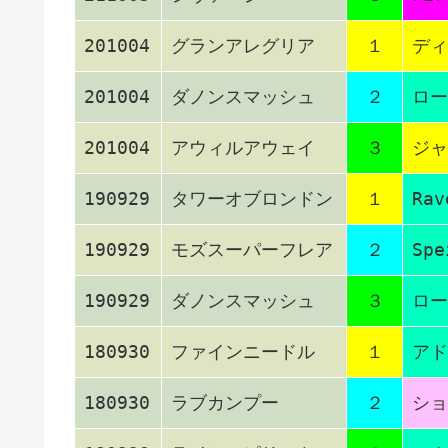
201004
グランアレグリア
１
ディ
201004
ダノンスマッシュ
２
ロー
201004
アウィルアウェイ
３
ジャ
190929
タワーオブロンドン
１
Rav
190929
モズスーパーフレア
２
Spe
190929
ダノンスマッシュ
３
ロー
180930
ファインニードル
１
アド
180930
ラブカンプー
２
ショ