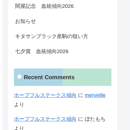
関屋記念 血統傾向2026
お知らせ
キタサンブラック産駒の狙い方
七夕賞 血統傾向2026
Recent Comments
ホープフルステークス傾向
に
merveille
より
ホープフルステークス傾向
に
ぼたもち
より