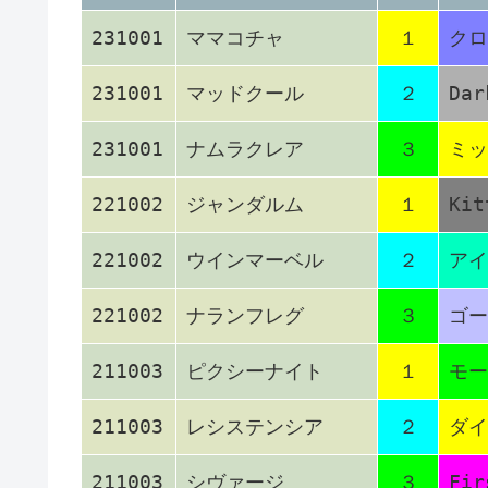
231001
ママコチャ
１
クロ
231001
マッドクール
２
Dar
231001
ナムラクレア
３
ミッ
221002
ジャンダルム
１
Kit
221002
ウインマーベル
２
アイ
221002
ナランフレグ
３
ゴー
211003
ピクシーナイト
１
モー
211003
レシステンシア
２
ダイ
211003
シヴァージ
３
Fir