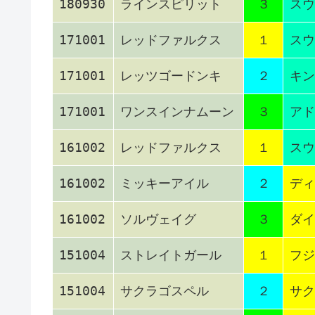
180930
ラインスピリット
３
スウ
171001
レッドファルクス
１
スウ
171001
レッツゴードンキ
２
キン
171001
ワンスインナムーン
３
アド
161002
レッドファルクス
１
スウ
161002
ミッキーアイル
２
ディ
161002
ソルヴェイグ
３
ダイ
151004
ストレイトガール
１
フジ
151004
サクラゴスペル
２
サク