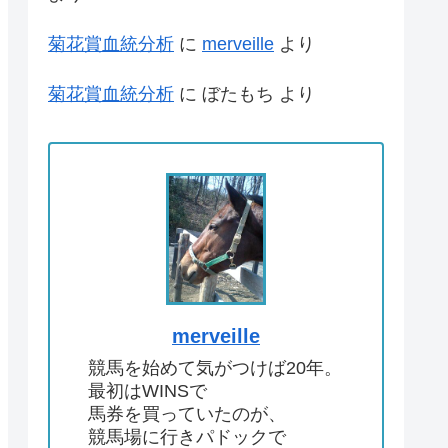
菊花賞血統分析
に
merveille
より
菊花賞血統分析
に
ぼたもち
より
merveille
競馬を始めて気がつけば20年。
最初はWINSで
馬券を買っていたのが、
競馬場に行きパドックで