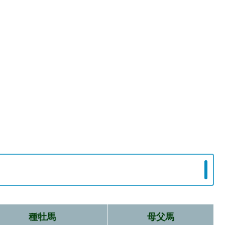
種牡馬
母父馬