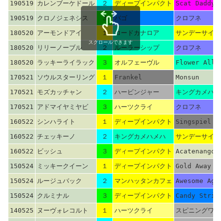
190519
カレンブーケドール
２
ディープインパクト
Scat Daddy
190519
クロノジェネシス
３
バゴ
クロフネ
180520
アーモンドアイ
１
ロードカナロア
サンデーサイレ
スクロールできます
180520
リリーノーブル
２
ルーラーシップ
クロフネ
180520
ラッキーライラック
３
オルフェーヴル
Flower Alle
170521
ソウルスターリング
１
Frankel
Monsun
170521
モズカッチャン
２
ハービンジャー
キングカメハメ
170521
アドマイヤミヤビ
３
ハーツクライ
クロフネ
160522
シンハライト
１
ディープインパクト
Singspiel
160522
チェッキーノ
２
キングカメハメハ
サンデーサイレ
160522
ビッシュ
３
ディープインパクト
Acatenango
150524
ミッキークイーン
１
ディープインパクト
Gold Away
150524
ルージュバック
２
マンハッタンカフェ
Awesome Aga
150524
クルミナル
３
ディープインパクト
Candy Strip
140525
ヌーヴォレコルト
１
ハーツクライ
スピニングワー