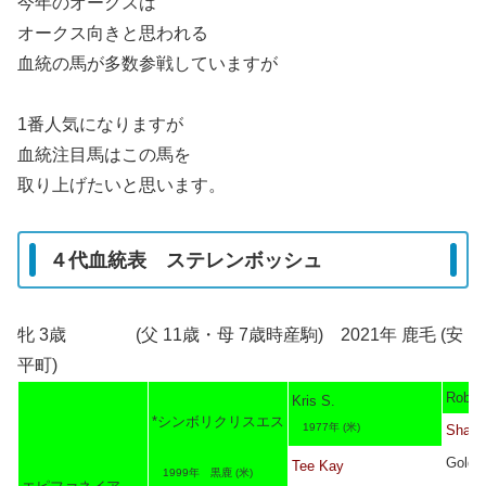
今年のオークスは
オークス向きと思われる
血統の馬が多数参戦していますが
1番人気になりますが
血統注目馬はこの馬を
取り上げたいと思います。
４代血統表 ステレンボッシュ
牝 3歳 (父 11歳・母 7歳時産駒) 2021年 鹿毛 (安
平町)
Rober
Kris S.
*シンボリクリスエス
1977年 (米)
Sharp
Gold M
Tee Kay
1999年 黒鹿 (米)