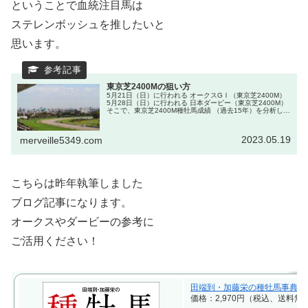
ということで血統注目馬は
ステレンボッシュを推したいと
思います。
東京芝2400Mの狙い方
5月21日（日）に行われる オークスGⅠ（東京芝2400M）
5月28日（日）に行われる 日本ダービー（東京芝2400M）
そこで、東京芝2400M種牡馬成績 （過去15年）を分析し、
特注種牡馬を ピックアップしてみました。
2023.05.19
merveille5349.com
こちらは昨年執筆しました
ブログ記事になります。
オークスやダービーの参考に
ご活用ください！
田端到・加藤栄の種牡馬事典 20
価格：2,970円（税込、送料無料