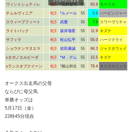
スクロールできます
ヴィントシュティレ
牝3
*北村宏司
55
83.9
モーリス
チェルヴィニア
牝3
*ルメール
55
5.9
ハービンジャー
スウィープフィート
牝3
武豊
55
7.8
スワーヴリチャー
ライトバック
牝3
坂井瑠星
55
11.9
キズナ
サフィラ
牝3
松山弘平
55
55.0
ハーツクライ
ショウナンマヌエラ
牝3
岩田康誠
55
84.3
ジャスタウェイ
xタガノエルピーダ
牝3
*Ｍ．デム
55
15.5
キズナ
xランスオブクイーン
牝3
*横山和生
55
79.4
タリスマニック
オークス出走馬の父母
ならびに母父馬
単勝オッズは
5月17日（金）
22時45分現在