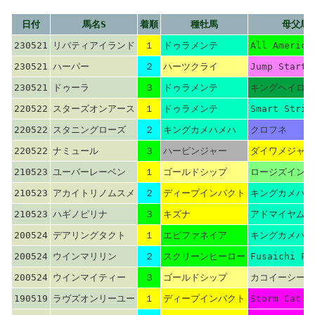
日付
馬名S
着順
種牡馬
母父馬
230521
リバティアイランド
１
ドゥラメンテ
All America
230521
ハーパー
２
ハーツクライ
Jump Start
230521
ドゥーラ
３
ドゥラメンテ
キングヘイロー
220522
スターズオンアース
１
ドゥラメンテ
Smart Strik
220522
スタニングローズ
２
キングカメハメハ
クロフネ
220522
ナミュール
３
ハービンジャー
ダイワメジャー
210523
ユーバーレーベン
１
ゴールドシップ
ロージズインメ
210523
アカイトリノムスメ
２
ディープインパクト
キングカメハメ
210523
ハギノピリナ
３
キズナ
アドマイヤムー
200524
デアリングタクト
１
エピファネイア
キングカメハメ
200524
ウインマリリン
２
スクリーンヒーロー
Fusaichi Pe
200524
ウインマイティー
３
ゴールドシップ
カコイーシーズ
190519
ラヴズオンリーユー
１
ディープインパクト
Storm Cat