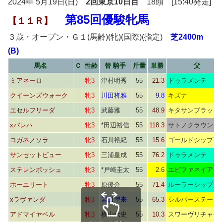
2024年 5月19日(日)
2回東京10日目
18頭 [15:40発走]
第85回優駿牝馬
【１１Ｒ】
３歳・オープン・Ｇ１(馬齢)(牝)(国際)(指定)
芝2400m
(B)
馬名
Ｃ
性齢
替 騎手
斤量
単勝
父
ミアネーロ
牝3
津村明秀
55
21.3
ドゥラメンテ
クイーンズウォーク
牝3
川田将雅
55
9.8
キズナ
エセルフリーダ
牝3
武藤雅
55
48.9
キタサンブラック
xパレハ
牝3
*田辺裕信
55
118.3
サトノクラウン
コガネノソラ
牝3
石川裕紀
55
15.6
ゴールドシップ
サンセットビュー
牝3
三浦皇成
55
76.2
ドゥラメンテ
ステレンボッシュ
牝3
*戸崎圭太
55
2.6
エピファネイア
ホーエリート
牝3
原優介
55
71.4
ルーラーシップ
xラヴァンダ
牝3
岩田望来
55
65.3
シルバーステート
アドマイヤベル
牝3
横山武史
55
10.3
スワーヴリチャー