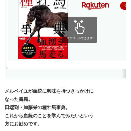
楽
スクロールできます
メルベイユが血統に興味を持つきっかけに
なった書籍。
田端到・加藤栄の種牡馬事典。
これから血統のことを学んでみたいという
方にお勧めです。