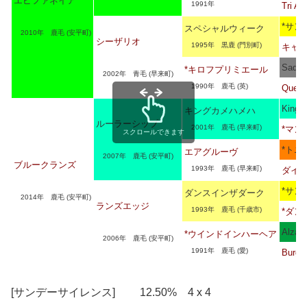
エピファネイア
1991年
Tri Ar
*サン
スペシャルウィーク
2010年 鹿毛 (安平町)
シーザリオ
1995年 黒鹿 (門別町)
キャ
Sadler
*キロフプリミエール
2002年 青毛 (早来町)
1990年 鹿毛 (英)
Queri
King
キングカメハメハ
ルーラーシップ
2001年 鹿毛 (早来町)
*マン
スクロールできます
*トニ
エアグルーヴ
2007年 鹿毛 (安平町)
ブルークランズ
1993年 鹿毛 (早来町)
ダイ
*サン
ダンスインザダーク
2014年 鹿毛 (安平町)
ランズエッジ
1993年 鹿毛 (千歳市)
*ダン
Alzao
*ウインドインハーヘア
2006年 鹿毛 (安平町)
1991年 鹿毛 (愛)
Burgh
[サンデーサイレンス] 12.50% 4 x 4