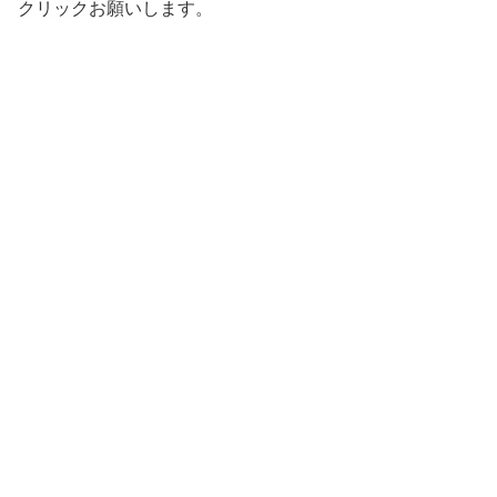
クリックお願いします。