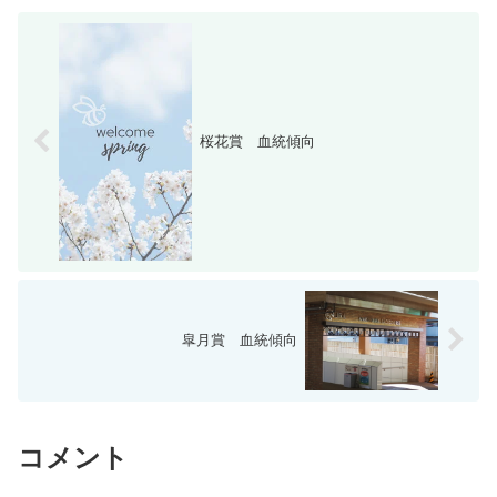
桜花賞 血統傾向
皐月賞 血統傾向
コメント