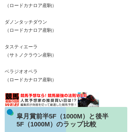
（ロードカナロア産駒）
ダノンタッチダウン
（ロードカナロア産駒）
タスティエーラ
（サトノクラウン産駒）
ベラジオオペラ
（ロードカナロア産駒）
皐月賞前半5F（1000M）と後半
5F（1000M）のラップ比較