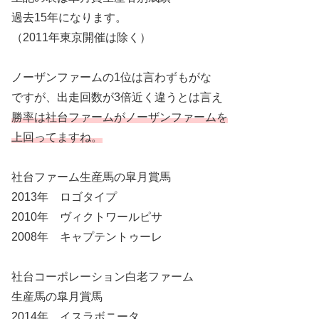
過去15年になります。
（2011年東京開催は除く）
ノーザンファームの1位は言わずもがな
ですが、出走回数が3倍近く違うとは言え
勝率は社台ファームがノーザンファームを
上回ってますね。
社台ファーム生産馬の皐月賞馬
2013年 ロゴタイプ
2010年 ヴィクトワールピサ
2008年 キャプテントゥーレ
社台コーポレーション白老ファーム
生産馬の皐月賞馬
2014年 イスラボニータ