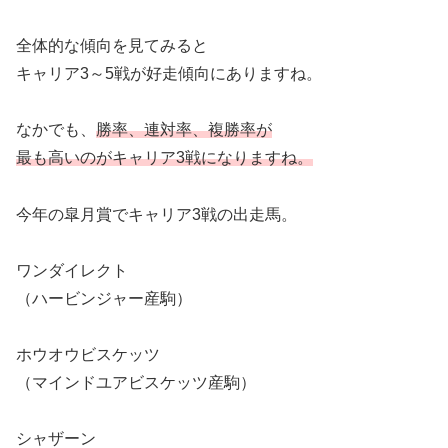
全体的な傾向を見てみると
キャリア3～5戦が好走傾向にありますね。
なかでも、
勝率、連対率、複勝率が
最も高いのがキャリア3戦になりますね。
今年の皐月賞でキャリア3戦の出走馬。
ワンダイレクト
（ハービンジャー産駒）
ホウオウビスケッツ
（マインドユアビスケッツ産駒）
シャザーン