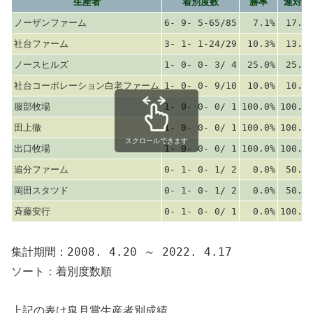
生産者
着別度数
勝率
連対率
ノーザンファーム
6- 9- 5-65/85
7.1%
17.6
社台ファーム
3- 1- 1-24/29
10.3%
13.8
ノースヒルズ
1- 0- 0- 3/ 4
25.0%
25.0
社台コーポレーション白老ファーム
1- 0- 0- 9/10
10.0%
10.0
服部牧場
1- 0- 0- 0/ 1
100.0%
100.0
田上徹
1- 0- 0- 0/ 1
100.0%
100.0
スクロールできます
出口牧場
1- 0- 0- 0/ 1
100.0%
100.0
追分ファーム
0- 1- 0- 1/ 2
0.0%
50.0
岡田スタツド
0- 1- 0- 1/ 2
0.0%
50.0
斉藤安行
0- 1- 0- 0/ 1
0.0%
100.0
集計期間：2008. 4.20 ～ 2022. 4.17
ソート：着別度数順
上記の表は皐月賞生産者別成績