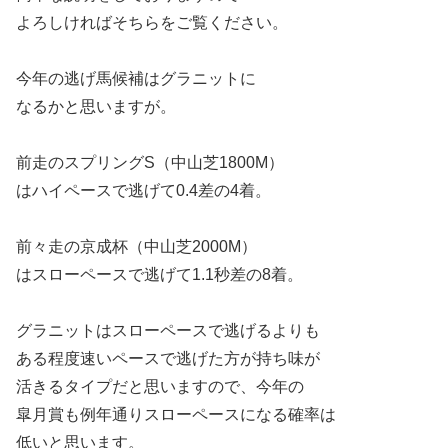
よろしければそちらをご覧ください。
今年の逃げ馬候補はグラニットに
なるかと思いますが。
前走のスプリングS（中山芝1800M）
はハイペースで逃げて0.4差の4着。
前々走の京成杯（中山芝2000M）
はスローペースで逃げて1.1秒差の8着。
グラニットはスローペースで逃げるよりも
ある程度速いペースで逃げた方が持ち味が
活きるタイプだと思いますので、今年の
皐月賞も例年通りスローペースになる確率は
低いと思います。