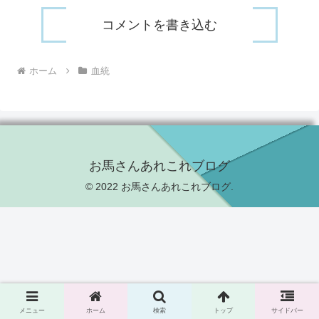
コメントを書き込む
ホーム
血統
お馬さんあれこれブログ
© 2022 お馬さんあれこれブログ.
メニュー
ホーム
検索
トップ
サイドバー