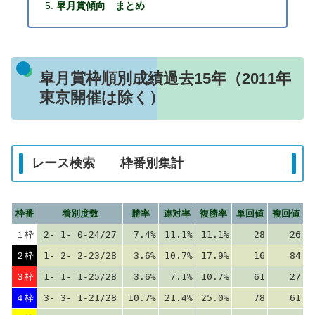
皐月賞傾向 まとめ
皐月賞枠順別成績過去15年（2011年
東京開催は除く）
レース検索 枠番別集計
枠番
着別度数
勝率
連対率
複勝率
単回値
複回値
１枠
2- 1- 0-24/27
7.4%
11.1%
11.1%
28
26
２枠
1- 2- 2-23/28
3.6%
10.7%
17.9%
16
84
３枠
1- 1- 1-25/28
3.6%
7.1%
10.7%
61
27
４枠
3- 3- 1-21/28
10.7%
21.4%
25.0%
78
61