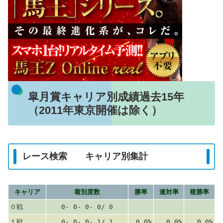
皐月賞キャリア別成績過去15年
（2011年東京開催は除く）
レース検索 キャリア別集計
キャリア
着別度数
勝率
連対率
複勝率
０戦
0- 0- 0- 0/ 0
１戦
0- 0- 0- 1/ 1
0.0%
0.0%
0.0%