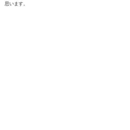
思います。