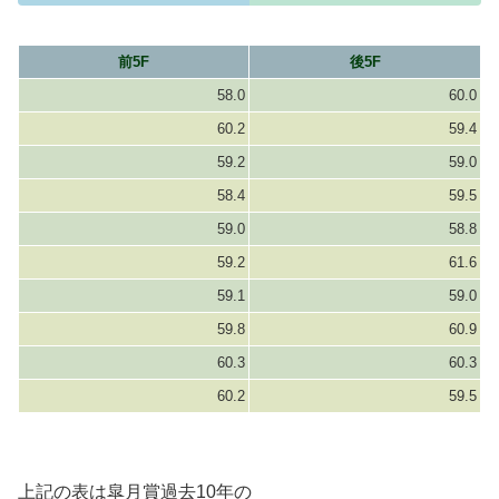
前5F
後5F
58.0
60.0
60.2
59.4
59.2
59.0
58.4
59.5
59.0
58.8
59.2
61.6
59.1
59.0
59.8
60.9
60.3
60.3
60.2
59.5
上記の表は皐月賞過去10年の