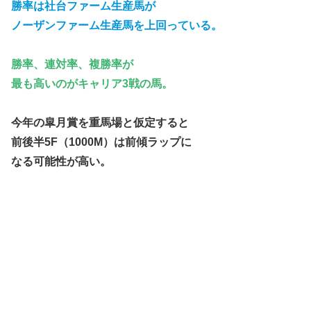
勝率は社台ファーム生産馬が
ノーザンファーム生産馬を上回っている。
勝率、連対率、複勝率が
最も高いのがキャリア3戦の馬。
今年の皐月賞を重馬場と仮定すると
前後半5F（1000M）は前傾ラップに
なる可能性が高い。