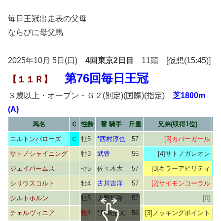
毎日王冠出走表の父母
ならびに母父馬
2025年10月 5日(日)
4回東京2日目
11頭 [仮想(15:45)]
第76回毎日王冠
【１１Ｒ】
３歳以上・オープン・Ｇ２(別定)(国際)(指定)
芝1800m
(A)
馬名
Ｃ
性齢
替 騎手
斤量
兄弟(収得1位)
エルトンバローズ
Ｃ
牡5
*西村淳也
57
[3]カバーガール
サトノシャイニング
牡3
武豊
55
[4]サトノガレオン
[
ジェイパームス
セ5
佐々木大
57
[3]キラーアビリティ
[
シリウスコルト
牡4
古川吉洋
57
[2]サイモンコーラル
シルトホルン
牡5
大野拓弥
57
[0]
チェルヴィニア
牝4
*戸崎圭太
56
[3]ノッキングポイント