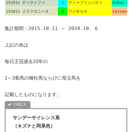
151011
ディサイファ
２
ディープインパクト
Dubai Mi
151011
イスラボニータ
３
フジキセキ
Cozzene
集計期間：2015.10.11 ～ 2024.10. 6
上記の表は
毎日王冠過去10年の
1～3着馬の種牡馬ならびに母父馬を
記載したものになります。
サンデーサイレンス系
（キズナと同系色）