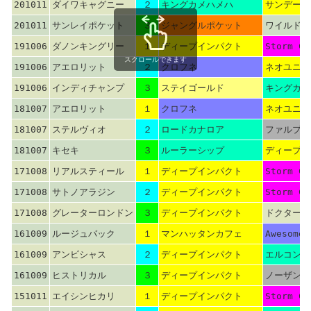
201011
ダイワキャグニー
２
キングカメハメハ
サンデーサ
201011
サンレイポケット
３
ジャングルポケット
ワイルドラ
191006
ダノンキングリー
１
ディープインパクト
Storm Ca
スクロールできます
191006
アエロリット
２
クロフネ
ネオユニヴ
191006
インディチャンプ
３
ステイゴールド
キングカメ
181007
アエロリット
１
クロフネ
ネオユニヴ
181007
ステルヴィオ
２
ロードカナロア
ファルブラ
181007
キセキ
３
ルーラーシップ
ディープイ
171008
リアルスティール
１
ディープインパクト
Storm Ca
171008
サトノアラジン
２
ディープインパクト
Storm Ca
171008
グレーターロンドン
３
ディープインパクト
ドクターデ
161009
ルージュバック
１
マンハッタンカフェ
Awesome 
161009
アンビシャス
２
ディープインパクト
エルコンド
161009
ヒストリカル
３
ディープインパクト
ノーザンテ
151011
エイシンヒカリ
１
ディープインパクト
Storm Ca