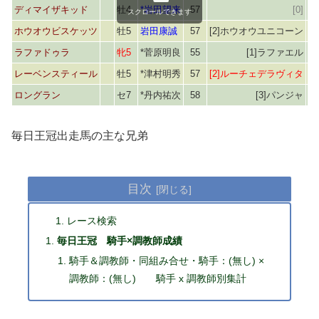
ディマイザキッド
牡4
*岩田望来
57
[0]
スクロールできます
ホウオウビスケッツ
牡5
岩田康誠
57
[2]ホウオウユニコーン
ラファドゥラ
牝5
*菅原明良
55
[1]ラファエル
レーベンスティール
牡5
*津村明秀
57
[2]ルーチェデラヴィタ
ロングラン
セ7
*丹内祐次
58
[3]パンジャ
毎日王冠出走馬の主な兄弟
目次
レース検索
毎日王冠 騎手×調教師成績
騎手＆調教師・同組み合せ・騎手：(無し) ×
調教師：(無し) 騎手 x 調教師別集計