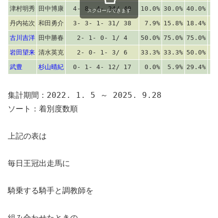
津村明秀
田中博康
4- 8- 4- 24/ 40
10.0%
30.0%
40.0%
スクロールできます
丹内祐次
和田勇介
3- 3- 1- 31/ 38
7.9%
15.8%
18.4%
古川吉洋
田中勝春
2- 1- 0- 1/ 4
50.0%
75.0%
75.0%
岩田望来
清水英克
2- 0- 1- 3/ 6
33.3%
33.3%
50.0%
武豊
杉山晴紀
0- 1- 4- 12/ 17
0.0%
5.9%
29.4%
集計期間：2022. 1. 5 ～ 2025. 9.28
ソート：着別度数順
上記の表は
毎日王冠出走馬に
騎乗する騎手と調教師を
組み合わせたときの