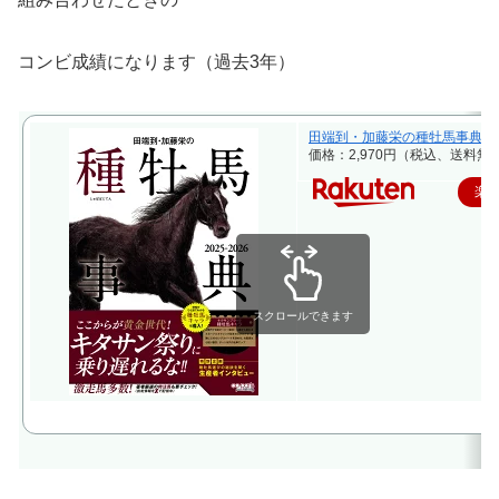
コンビ成績になります（過去3年）
田端到・加藤栄の種牡馬事典 2025-2
価格：2,970円（税込、送料無料
楽
スクロールできます