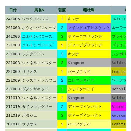
日付
馬名S
着順
種牡馬
母
241006
シックスペンス
１
キズナ
Twirling
241006
ホウオウビスケッツ
２
マインドユアビスケッツ
ルーラーシ
241006
エルトンバローズ
３
ディープブリランテ
ブライアン
231008
エルトンバローズ
１
ディープブリランテ
ブライアン
231008
ソングライン
２
キズナ
シンボリク
231008
シュネルマイスター
３
Kingman
Soldier 
221009
サリオス
１
ハーツクライ
Lomitas
221009
ジャスティンカフェ
２
エピファネイア
ワークフォ
221009
ダノンザキッド
３
ジャスタウェイ
Dansili
211010
シュネルマイスター
１
Kingman
Soldier 
211010
ダノンキングリー
２
ディープインパクト
Storm Ca
211010
ポタジェ
３
ディープインパクト
Awesome 
201011
サリオス
１
ハーツクライ
Lomitas