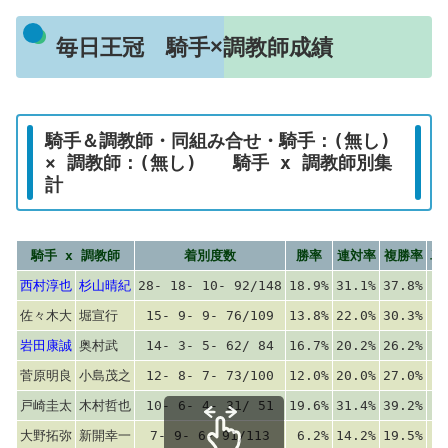
毎日王冠 騎手×調教師成績
騎手＆調教師・同組み合せ・騎手：(無し)
× 調教師：(無し) 騎手 x 調教師別集
計
騎手 x 調教師
着別度数
勝率
連対率
複勝率
単
西村淳也
杉山晴紀
28- 18- 10- 92/148
18.9%
31.1%
37.8%
佐々木大
堀宣行
15- 9- 9- 76/109
13.8%
22.0%
30.3%
岩田康誠
奥村武
14- 3- 5- 62/ 84
16.7%
20.2%
26.2%
菅原明良
小島茂之
12- 8- 7- 73/100
12.0%
20.0%
27.0%
戸崎圭太
木村哲也
10- 6- 4- 31/ 51
19.6%
31.4%
39.2%
大野拓弥
新開幸一
7- 9- 6- 91/113
6.2%
14.2%
19.5%