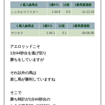
１着入線馬名
1着ﾀｲﾑ
12差
1着馬通過順
シュネルマイスター
1.44.8
0.0
-11-12-10
１着入線馬名
1着ﾀｲﾑ
12差
1着馬通過順
サリオス
1.44.1
0.1
-04-06-06
アエロリッドこそ
1分44秒台を逃げ切り
勝ちをしていますが
それ以外の馬は
差し馬が勝利していますね
そこで
勝ち時計が1分44秒台の