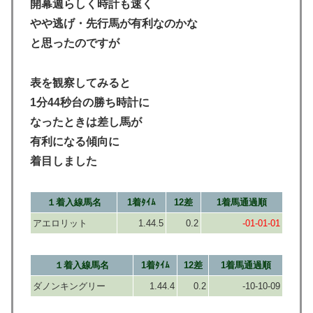
開幕週らしく時計も速く
やや逃げ・先行馬が有利なのかな
と思ったのですが
表を観察してみると
1分44秒台の勝ち時計に
なったときは差し馬が
有利になる傾向に
着目しました
１着入線馬名
1着ﾀｲﾑ
12差
1着馬通過順
アエロリット
1.44.5
0.2
-01-01-01
１着入線馬名
1着ﾀｲﾑ
12差
1着馬通過順
ダノンキングリー
1.44.4
0.2
-10-10-09