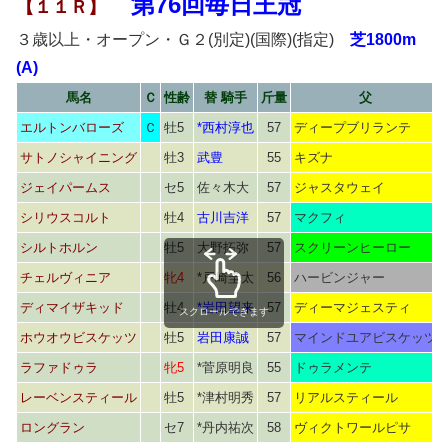
第76回毎日王冠
【１１Ｒ】
３歳以上・オープン・Ｇ２(別定)(国際)(指定)
芝1800m
(A)
馬名
Ｃ
性齢
替 騎手
斤量
父
エルトンバローズ
Ｃ
牡5
*西村淳也
57
ディープブリランテ
サトノシャイニング
牡3
武豊
55
キズナ
ジェイパームス
セ5
佐々木大
57
ジャスタウェイ
シリウスコルト
牡4
古川吉洋
57
マクフィ
シルトホルン
牡5
大野拓弥
57
スクリーンヒーロー
チェルヴィニア
牝4
*戸崎圭太
56
ハービンジャー
ディマイザキッド
牡4
*岩田望来
57
ディーマジェスティ
スクロールできます
ホウオウビスケッツ
牡5
岩田康誠
57
マインドユアビスケッツ
ラファドゥラ
牝5
*菅原明良
55
ドゥラメンテ
レーベンスティール
牡5
*津村明秀
57
リアルスティール
ロングラン
セ7
*丹内祐次
58
ヴィクトワールピサ