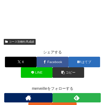
コース別種牡馬成績
シェアする
X
Facebook
はてブ
LINE
コピー
merveilleをフォローする