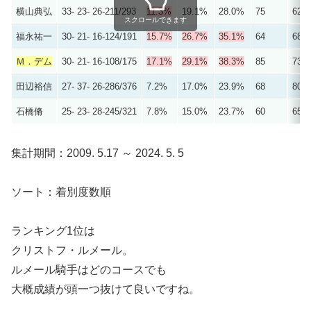
横山典弘
33- 23- 26-211/293
11.3%
19.1%
28.0%
75
62
スクロールできます
福永祐一
30- 21- 16-124/191
15.7%
26.7%
35.1%
64
68
Ｍ．デム
30- 21- 16-108/175
17.1%
29.1%
38.3%
85
73
田辺裕信
27- 37- 26-286/376
7.2%
17.0%
23.9%
68
80
石橋脩
25- 23- 28-245/321
7.8%
15.0%
23.7%
60
65
集計期間：2009. 5.17 ～ 2024. 5. 5
ソート：着別度数順
ランキング1位は
クリストフ・ルメール。
ルメール騎手はどのコースでも
大概成績が頭一つ抜けて良いですね。