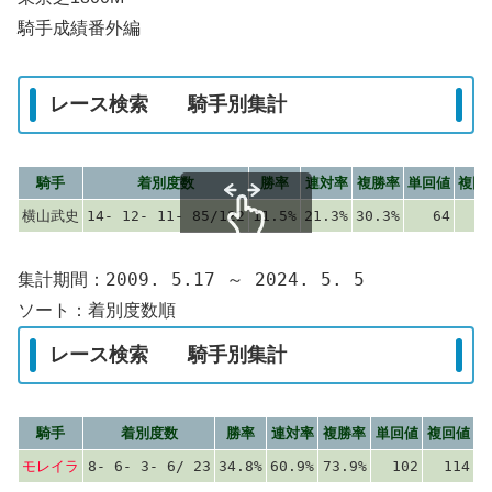
騎手成績番外編
レース検索 騎手別集計
騎手
着別度数
勝率
連対率
複勝率
単回値
複回
横山武史
14- 12- 11- 85/122
11.5%
21.3%
30.3%
64
6
スクロールできます
集計期間：2009. 5.17 ～ 2024. 5. 5
ソート：着別度数順
レース検索 騎手別集計
騎手
着別度数
勝率
連対率
複勝率
単回値
複回値
モレイラ
8- 6- 3- 6/ 23
34.8%
60.9%
73.9%
102
114