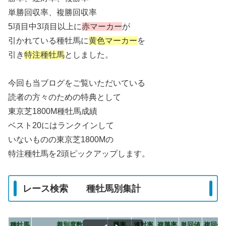
単勝回収率、複勝回収率
5項目中3項目以上に
赤マーカー
が
引かれている種牡馬に
黄色マーカー
を
引き
特注種牡馬
としました。
今回も当ブログをご覧いただいている
読者の方々のための特典として
東京芝1800M種牡馬成績
ベスト20にはランクインして
いないものの東京芝1800Mの
特注種牡馬を2頭ピックアップします。
レース検索 種牡馬別集計
種牡馬
着別度数
勝率
連対率
複勝率
単回値
複回値