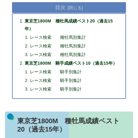
目次
東京芝1800M 種牡馬成績ベスト20（過去15
年）
レース検索 種牡馬別集計
レース検索 種牡馬別集計
レース検索 種牡馬別集計
東京芝1800M 騎手成績ベスト10（過去15年）
レース検索 騎手別集計
レース検索 騎手別集計
レース検索 騎手別集計
東京芝1800M 種牡馬成績ベスト
20（過去15年）