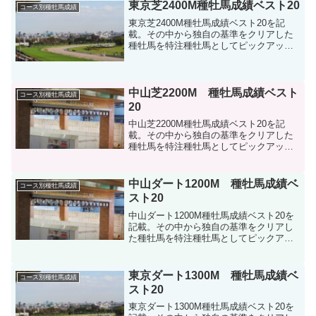
東京芝2400M種牡馬成績ベスト20
コース別種牡馬成績
東京芝2400M種牡馬成績ベスト20を記
載。その中から独自の基準をクリアした
種牡馬を特注種牡馬としてピックアップ
しました。
中山芝2200M 種牡馬成績ベスト
コース別種牡馬成績
20
中山芝2200M種牡馬成績ベスト20を記
載。その中から独自の基準をクリアした
種牡馬を特注種牡馬としてピックアップ
しました。
中山ダート1200M 種牡馬成績ベ
コース別種牡馬成績
スト20
中山ダート1200M種牡馬成績ベスト20を
記載。その中から独自の基準をクリアし
た種牡馬を特注種牡馬としてピックアッ
プしました。
東京ダート1300M 種牡馬成績ベ
コース別種牡馬成績
スト20
東京ダート1300M種牡馬成績ベスト20を