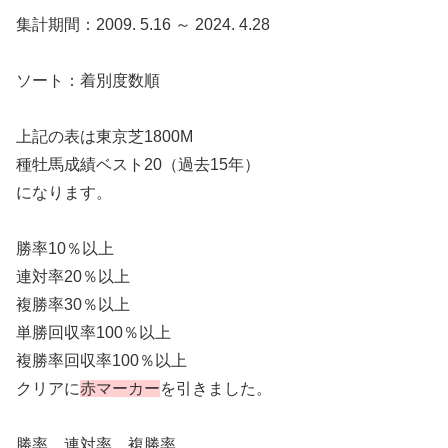
集計期間：2009. 5.16 ～ 2024. 4.28
ソート：着別度数順
上記の表は東京芝1800M
種牡馬成績ベスト20（過去15年）
になります。
勝率10％以上
連対率20％以上
複勝率30％以上
単勝回収率100％以上
複勝率回収率100％以上
クリアに
赤マーカー
を引きました。
勝率、連対率、複勝率