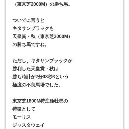
（東京芝2000M）の勝ち馬。
ついでに言うと
キタサンブラックも
天皇賞・秋（東京芝2000M）
の勝ち馬ですね。
ただし、キタサンブラックが
勝利した天皇賞・秋は
勝ち時計が2分08秒3という
極度の不良馬場でした。
東京芝1800M特注種牡馬の
特徴として
モーリス
ジャスタウェイ