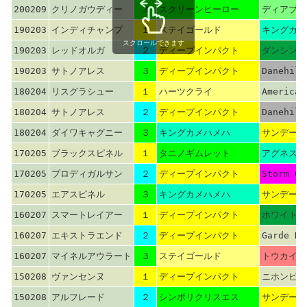
200209
クリノガウディー
３
スクリーンヒーロー
ディアブロ
190203
インディチャンプ
１
ステイゴールド
キングカメ
スクロールできます
190203
レッドオルガ
２
ディープインパクト
ダンシング
190203
サトノアレス
３
ディープインパクト
Danehill
180204
リスグラシュー
１
ハーツクライ
American
180204
サトノアレス
２
ディープインパクト
Danehill
180204
ダイワキャグニー
３
キングカメハメハ
サンデーサ
170205
ブラックスピネル
１
タニノギムレット
アグネスデ
170205
プロディガルサン
２
ディープインパクト
Storm Ca
170205
エアスピネル
３
キングカメハメハ
サンデーサ
160207
スマートレイアー
１
ディープインパクト
ホワイトマ
160207
エキストラエンド
２
ディープインパクト
Garde Ro
160207
マイネルアウラート
３
ステイゴールド
トウカイテ
150208
ヴァンセンヌ
１
ディープインパクト
ニホンピロ
150208
アルフレード
２
シンボリクリスエス
サンデーサ