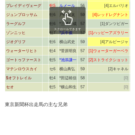
ブレイディヴェーグ
牝5
ルメール
56
[4]エルバリオ
ジュンブロッサム
牡6
戸崎圭太
59
[4]レッドレグナント
ラーグルフ
牡6
*三浦皇成
57
[1]ダンツビガー
スクロールできます
ゾンニッヒ
牡7
*浜中俊
57
[1]ハッピーアズラリー
ジオグリフ
牡6
横山武史
59
[4]アルビージャ
ウォーターリヒト
牡4
*菅原明良
57
[1]ウォーターガーベラ
ゴートゥファースト
牡5
*池添謙一
57
[2]ストライクショット
[
マテンロウスカイ
セ6
横山典弘
59
[2]キャネル
$オフトレイル
牡4
*田辺裕信
58
[0]
セオ
牡5
*横山和生
57
[0]
東京新聞杯出走馬の主な兄弟