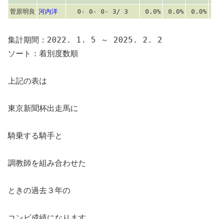
菅原明良
河内洋
0- 0- 0- 3/ 3
0.0%
0.0%
0.0%
集計期間：2022. 1. 5 ～ 2025. 2. 2
ソート：着別度数順
上記の表は
東京新聞杯出走馬に
騎乗する騎手と
調教師を組み合わせた
ときの過去３年の
コンビ成績になります。