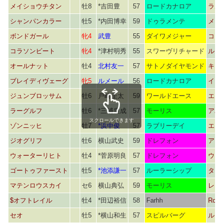
メイショウチタン
牡8
*吉田豊
57
ロードカナロア
ラル
シャンパンカラー
牡5
*内田博幸
59
ドゥラメンテ
メモ
ボンドガール
牝4
武豊
55
ダイワメジャー
コー
コラソンビート
牝4
*津村明秀
55
スワーヴリチャード
ルシ
オールナット
牡4
北村友一
57
サトノダイヤモンド
キュ
ブレイディヴェーグ
牝5
ルメール
56
ロードカナロア
イン
ジュンブロッサム
牡6
戸崎圭太
59
ワールドエース
エン
ラーグルフ
牡6
*三浦皇成
57
モーリス
アバ
スクロールできます
ゾンニッヒ
牡7
*浜中俊
57
ラブリーデイ
エン
ジオグリフ
牡6
横山武史
59
ドレフォン
アロ
ウォーターリヒト
牡4
*菅原明良
57
ドレフォン
ウォ
ゴートゥファースト
牡5
*池添謙一
57
ルーラーシップ
タイ
マテンロウスカイ
セ6
横山典弘
59
モーリス
レッ
$オフトレイル
牡4
*田辺裕信
58
Farhh
Rose 
セオ
牡5
*横山和生
57
スピルバーグ
ルー