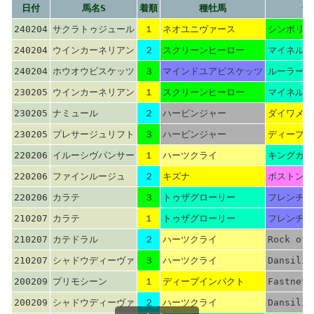
日付
馬名S
着順
種牡馬
母
240204
サクラトゥジュール
１
ネオユニヴァース
シンボリク
240204
ウインカーネリアン
２
スクリーンヒーロー
マイネルラ
240204
ホウオウビスケッツ
３
マインドユアビスケッツ
ルーラーシ
230205
ウインカーネリアン
１
スクリーンヒーロー
マイネルラ
230205
ナミュール
２
ハービンジャー
ダイワメジ
230205
プレサージュリフト
３
ハービンジャー
ディープイ
220206
イルーシヴパンサー
１
ハーツクライ
キングカメ
220206
ファインルージュ
２
キズナ
ボストンハ
220206
カラテ
３
トゥザグローリー
フレンチデ
210207
カラテ
１
トゥザグローリー
フレンチデ
210207
カテドラル
２
ハーツクライ
Rock of 
210207
シャドウディーヴァ
３
ハーツクライ
Dansili
200209
プリモシーン
１
ディープインパクト
Fastnet 
200209
シャドウディーヴァ
２
ハーツクライ
Dansili