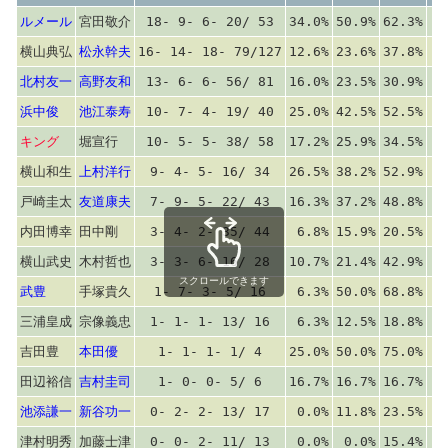
ルメール
宮田敬介
18- 9- 6- 20/ 53
34.0%
50.9%
62.3%
横山典弘
松永幹夫
16- 14- 18- 79/127
12.6%
23.6%
37.8%
北村友一
高野友和
13- 6- 6- 56/ 81
16.0%
23.5%
30.9%
浜中俊
池江泰寿
10- 7- 4- 19/ 40
25.0%
42.5%
52.5%
キング
堀宣行
10- 5- 5- 38/ 58
17.2%
25.9%
34.5%
横山和生
上村洋行
9- 4- 5- 16/ 34
26.5%
38.2%
52.9%
戸崎圭太
友道康夫
7- 9- 5- 22/ 43
16.3%
37.2%
48.8%
内田博幸
田中剛
3- 4- 2- 35/ 44
6.8%
15.9%
20.5%
横山武史
木村哲也
3- 3- 6- 16/ 28
10.7%
21.4%
42.9%
スクロールできます
武豊
手塚貴久
1- 7- 3- 5/ 16
6.3%
50.0%
68.8%
三浦皇成
宗像義忠
1- 1- 1- 13/ 16
6.3%
12.5%
18.8%
吉田豊
本田優
1- 1- 1- 1/ 4
25.0%
50.0%
75.0%
田辺裕信
吉村圭司
1- 0- 0- 5/ 6
16.7%
16.7%
16.7%
池添謙一
新谷功一
0- 2- 2- 13/ 17
0.0%
11.8%
23.5%
津村明秀
加藤士津
0- 0- 2- 11/ 13
0.0%
0.0%
15.4%