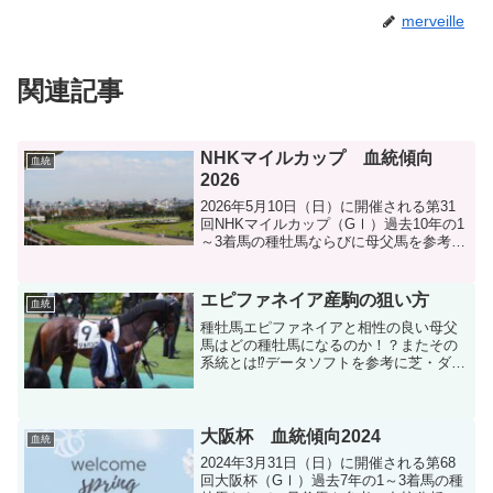
merveille
関連記事
NHKマイルカップ 血統傾向
血統
2026
2026年5月10日（日）に開催される第31
回NHKマイルカップ（GⅠ）過去10年の1
～3着馬の種牡馬ならびに母父馬を参考に
血統分析します。
エピファネイア産駒の狙い方
血統
種牡馬エピファネイアと相性の良い母父
馬はどの種牡馬になるのか！？またその
系統とは⁉データソフトを参考に芝・ダー
ト別に分析しました。
大阪杯 血統傾向2024
血統
2024年3月31日（日）に開催される第68
回大阪杯（GⅠ）過去7年の1～3着馬の種