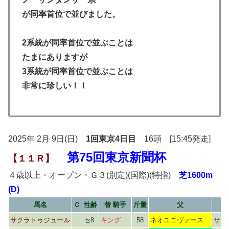
が同率首位で並びました。
2系統が同率首位で並ぶことは
たまにありますが
3系統が同率首位で並ぶことは
非常に珍しい！！
2025年 2月 9日(日)
1回東京4日目
16頭 [15:45発走]
第75回東京新聞杯
【１１Ｒ】
４歳以上・オープン・Ｇ３(別定)(国際)(特指)
芝1600m
(D)
馬名
Ｃ
性齢
替 騎手
斤量
父
サクラトゥジュール
セ8
キング
58
ネオユニヴァース
サク