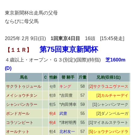
東京新聞杯出走馬の父母
ならびに母父馬
2025年 2月 9日(日)
1回東京4日目
16頭 [15:45発走]
第75回東京新聞杯
【１１Ｒ】
４歳以上・オープン・Ｇ３(別定)(国際)(特指)
芝1600m
(D)
馬名
Ｃ
性齢
替 騎手
斤量
兄弟(収得1位)
サクラトゥジュール
セ8
キング
58
[2]サクラユニヴァース
メイショウチタン
牡8
*吉田豊
57
[2]カルチャーデイ
シャンパンカラー
牡5
*内田博幸
59
[1]シャンパンマーク
ボンドガール
牝4
武豊
55
[2]ダノンベルーガ
コラソンビート
牝4
*津村明秀
55
[1]マイネルステラート
オールナット
牡4
北村友一
57
[5]ショウナンパンドラ
[