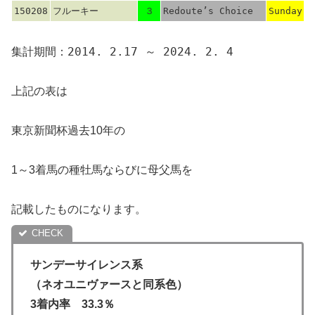
150208
フルーキー
３
Redoute’s Choice
Sunday S
集計期間：2014. 2.17 ～ 2024. 2. 4
上記の表は
東京新聞杯過去10年の
1～3着馬の種牡馬ならびに母父馬を
記載したものになります。
サンデーサイレンス系
（ネオユニヴァースと同系色）
3着内率 33.3％