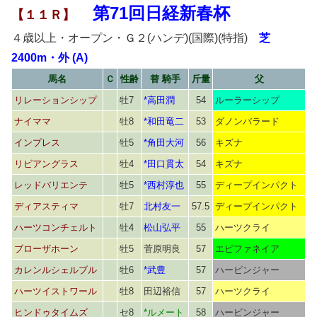
第71回日経新春杯
【１１Ｒ】
４歳以上・オープン・Ｇ２(ハンデ)(国際)(特指)
芝
2400m・外 (A)
馬名
Ｃ
性齢
替 騎手
斤量
父
リレーションシップ
牡7
*高田潤
54
ルーラーシップ
ナイママ
牡8
*和田竜二
53
ダノンバラード
インプレス
牡5
*角田大河
56
キズナ
リビアングラス
牡4
*田口貫太
54
キズナ
レッドバリエンテ
牡5
*西村淳也
55
ディープインパクト
ディアスティマ
牡7
北村友一
57.5
ディープインパクト
ハーツコンチェルト
牡4
松山弘平
55
ハーツクライ
ブローザホーン
牡5
菅原明良
57
エピファネイア
カレンルシェルブル
牡6
*武豊
57
ハービンジャー
ハーツイストワール
牡8
田辺裕信
57
ハーツクライ
ヒンドゥタイムズ
セ8
*ルメート
58
ハービンジャー