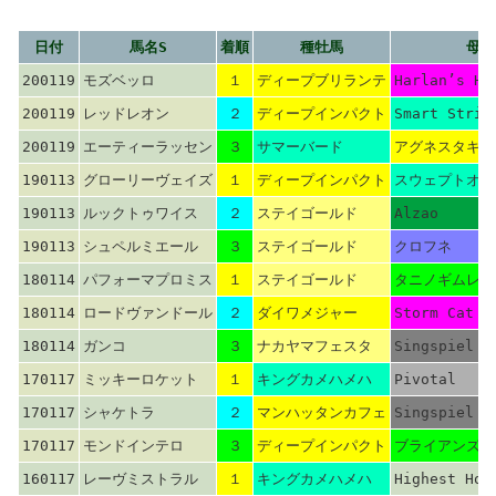
日付
馬名S
着順
種牡馬
母父
200119
モズベッロ
１
ディープブリランテ
Harlan’s Ho
200119
レッドレオン
２
ディープインパクト
Smart Strik
200119
エーティーラッセン
３
サマーバード
アグネスタキオ
190113
グローリーヴェイズ
１
ディープインパクト
スウェプトオー
190113
ルックトゥワイス
２
ステイゴールド
Alzao
190113
シュペルミエール
３
ステイゴールド
クロフネ
180114
パフォーマプロミス
１
ステイゴールド
タニノギムレッ
180114
ロードヴァンドール
２
ダイワメジャー
Storm Cat
180114
ガンコ
３
ナカヤマフェスタ
Singspiel
170117
ミッキーロケット
１
キングカメハメハ
Pivotal
170117
シャケトラ
２
マンハッタンカフェ
Singspiel
170117
モンドインテロ
３
ディープインパクト
ブライアンズタ
160117
レーヴミストラル
１
キングカメハメハ
Highest Hon