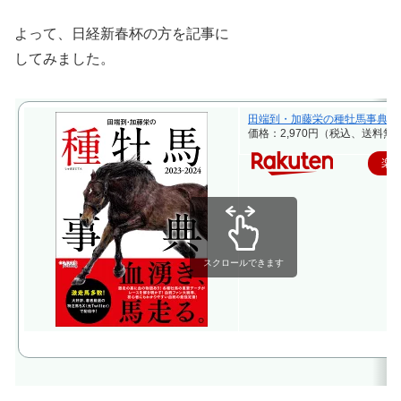
よって、日経新春杯の方を記事に
してみました。
田端到・加藤栄の種牡馬事典 2023-2
価格：2,970円（税込、送料無料
楽
スクロールできます