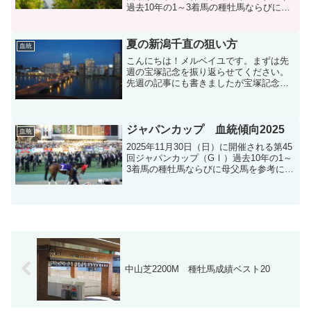
過去10年の1～3着馬の種牡馬ならびに母
父馬を参考に血統分析します。
夏の新潟千直の狙い方
血統
こんにちは！メルベイユです。まずは先
週の宝塚記念を振り返らせてください。
先週の記事にも書きましたが宝塚記念は
自分の中で大勝負と位置付けていまし
た。結果は何とか勝って生還することが
できました。宝塚記念は上記の単勝、馬
連のほかに馬単、3連単が的...
ジャパンカップ 血統傾向2025
血統
2025年11月30日（日）に開催される第45
回ジャパンカップ（GⅠ）過去10年の1～
3着馬の種牡馬ならびに母父馬を参考に血
統分析します。
中山芝2200M 種牡馬成績ベスト20