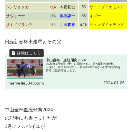
シンリョクカ
牝4
木幡初也
53
サトノダイヤモンド
サヴォーナ
牡4
池添謙一
56
キズナ
サトノグランツ
牡4
川田将雅
57.5
サトノダイヤモンド
日経新春杯出走馬とその父
中山金杯 血統傾向2024
2024年1月6日（土）に開催される 第73回中山金杯
（GⅢ） 過去10年の1～3着馬の種牡馬ならびに母父馬を
参考に血統分析します。
2024.01.06
merveille5349.com
中山金杯血統傾向2024
の記事にも書きましたが
1月にメルベイユが