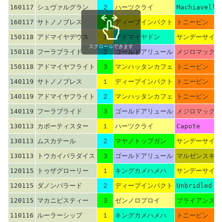
160117
シュヴァルグラン
２
ハーツクライ
Machiavelli
160117
サトノノブレス
３
ディープインパクト
トニービン
150118
アドマイヤデウス
１
アドマイヤドン
サンデーサイレ
スクロールできます
150118
フーラブライド
２
ゴールドアリュール
メジロマックイ
150118
アドマイヤフライト
３
マンハッタンカフェ
トニービン
140119
サトノノブレス
１
ディープインパクト
トニービン
140119
アドマイヤフライト
２
マンハッタンカフェ
トニービン
140119
フーラブライド
３
ゴールドアリュール
メジロマックイ
130113
カポーティスター
１
ハーツクライ
Capote
130113
ムスカテール
２
マヤノトップガン
サンデーサイレ
130113
トウカイパラダイス
３
ゴールドアリュール
マルゼンスキー
120115
トゥザグローリー
１
キングカメハメハ
サンデーサイレ
120115
ダノンバラード
２
ディープインパクト
Unbridled
120115
マカニビスティー
３
ゼンノロブロイ
ブライアンズタ
110116
ルーラーシップ
１
キングカメハメハ
トニービン