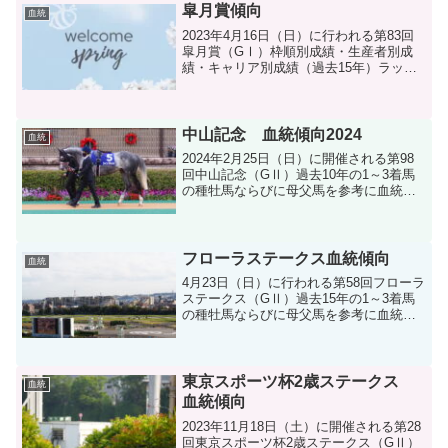
皐月賞傾向
血統
2023年4月16日（日）に行われる第83回
皐月賞（GⅠ）枠順別成績・生産者別成
績・キャリア別成績（過去15年）ラップ
傾向（過去10年）などを分析してみまし
た。
中山記念 血統傾向2024
血統
2024年2月25日（日）に開催される第98
回中山記念（GⅡ）過去10年の1～3着馬
の種牡馬ならびに母父馬を参考に血統分
析します。
フローラステークス血統傾向
血統
4月23日（日）に行われる第58回フローラ
ステークス（GⅡ）過去15年の1～3着馬
の種牡馬ならびに母父馬を参考に血統分
析をします。
東京スポーツ杯2歳ステークス
血統
血統傾向
2023年11月18日（土）に開催される第28
回東京スポーツ杯2歳ステークス（GⅡ）