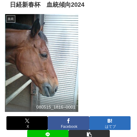
日経新春杯 血統傾向2024
血統
080515_1816~0001
X
Facebook
はてブ