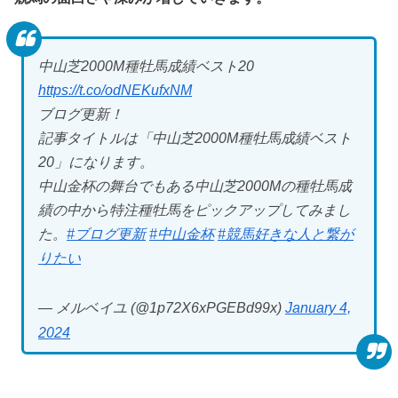
中山芝2000M種牡馬成績ベスト20
https://t.co/odNEKufxNM
ブログ更新！
記事タイトルは「中山芝2000M種牡馬成績ベスト
20」になります。
中山金杯の舞台でもある中山芝2000Mの種牡馬成
績の中から特注種牡馬をピックアップしてみまし
た。
#ブログ更新
#中山金杯
#競馬好きな人と繋が
りたい
— メルベイユ (@1p72X6xPGEBd99x)
January 4,
2024