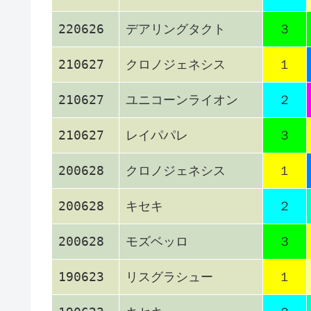
220626
デアリングタクト
３
210627
クロノジェネシス
１
210627
ユニコーンライオン
２
210627
レイパパレ
３
200628
クロノジェネシス
１
200628
キセキ
２
200628
モズベッロ
３
190623
リスグラシュー
１