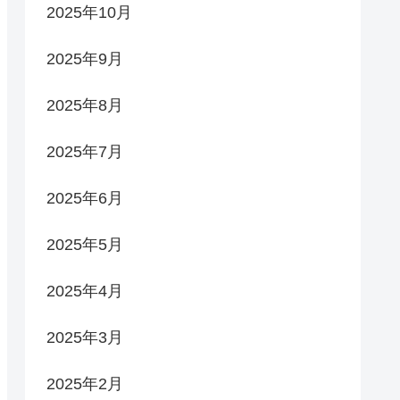
2025年10月
2025年9月
2025年8月
2025年7月
2025年6月
2025年5月
2025年4月
2025年3月
2025年2月