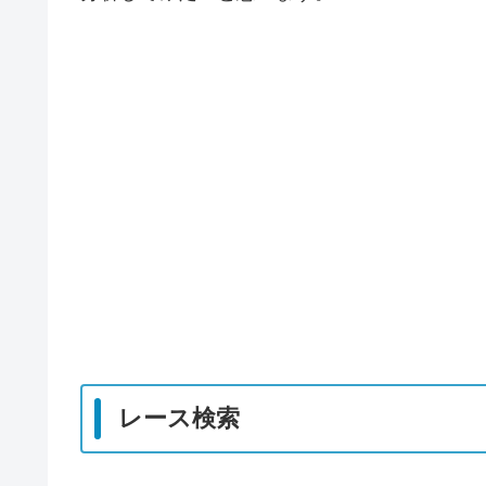
レース検索