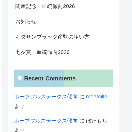
関屋記念 血統傾向2026
お知らせ
キタサンブラック産駒の狙い方
七夕賞 血統傾向2026
Recent Comments
ホープフルステークス傾向
に
merveille
より
ホープフルステークス傾向
に
ぼたもち
より