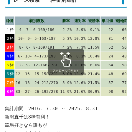
枠番
着別度数
勝率
連対率
複勝率
単回値
複回値
１枠
4- 7- 6-169/186
2.2%
5.9%
9.1%
22
66
２枠
10- 9- 5-163/187
5.3%
10.2%
12.8%
81
44
３枠
8- 6- 8-169/191
4.2%
7.3%
11.5%
52
56
４枠
6- 10- 4-173/193
3.1%
8.3%
10.4%
24
48
５枠
12- 9- 12-166/199
6.0%
10.6%
16.6%
64
58
スクロールできます
６枠
12- 16- 15-158/201
6.0%
13.9%
21.4%
48
60
７枠
16- 18- 24-212/270
5.9%
12.6%
21.5%
57
77
８枠
33- 27- 26-192/278
11.9%
21.6%
30.9%
98
92
集計期間：2016. 7.30 ～ 2025. 8.31
新潟直千は8枠有利！
競馬好きなら誰もが