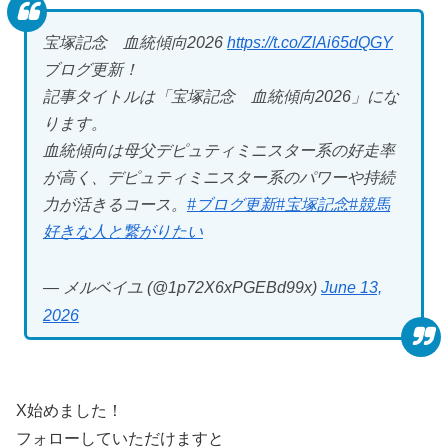
宝塚記念 血統傾向2026
https://t.co/ZlAi65dQGY
ブログ更新！
記事タイトルは「宝塚記念 血統傾向2026」にな
ります。
血統傾向は母父デピュティミニスター系の好走率
が高く、デピュティミニスター系のパワーや持続
力が活きるコース。
#ブログ更新
#宝塚記念
#競馬
好きな人と繋がりたい
— メルベイユ (@1p72X6xPGEBd99x)
June 13,
2026
X始めました！
フォローしていただけますと