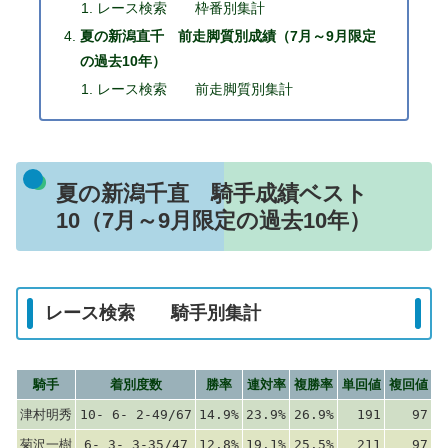
レース検索 枠番別集計
夏の新潟直千 前走脚質別成績（7月～9月限定
の過去10年）
レース検索 前走脚質別集計
夏の新潟千直 騎手成績ベスト
10（7月～9月限定の過去10年）
レース検索 騎手別集計
騎手
着別度数
勝率
連対率
複勝率
単回値
複回値
津村明秀
10- 6- 2-49/67
14.9%
23.9%
26.9%
191
97
菊沢一樹
6- 3- 3-35/47
12.8%
19.1%
25.5%
211
97