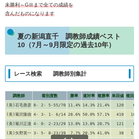
未勝利～GⅢまで全ての成績を
含んだものになります
夏の新潟直千 調教師成績ベスト
10（7月～9月限定の過去10年）
レース検索 調教師別集計
調教師
着別度数
勝率
連対率
複勝率
単回値
複回値
(美)石毛善彦
8- 2- 5-55/70
11.4%
14.3%
21.4%
120
67
(美)菊沢隆徳
4- 3- 1- 6/14
28.6%
50.0%
57.1%
410
181
(美)菊川正達
4- 0- 2-23/29
13.8%
13.8%
20.7%
121
61
(美)矢野英一
3- 5- 8-23/39
7.7%
20.5%
41.0%
38
110