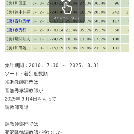
(美)和田正一
3- 3- 2-14/22
13.6%
27.3%
36.4%
96
85
(美)鈴木伸尋
3- 2- 1-24/30
10.0%
16.7%
20.0%
242
125
スクロールできます
(栗)音無秀孝
3- 2- 1- 6/12
25.0%
41.7%
50.0%
117
88
(栗)森秀行
3- 2- 0- 9/14
21.4%
35.7%
35.7%
50
47
(美)尾関知人
3- 1- 1-24/29
10.3%
13.8%
17.2%
108
35
(美)和田雄二
3- 0- 1-15/19
15.8%
15.8%
21.1%
131
77
集計期間：2016. 7.30 ～ 2025. 8.31
ソート：着別度数順
※調教師部門は
音無秀孝調教師が
2025年３月4日をもって
調教師引退
調教師部門では
菊沢隆徳調教師が突出した