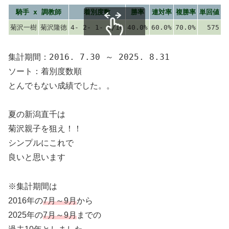
騎手 x 調教師
着別度数
勝率
連対率
複勝率
単回値
菊沢一樹
菊沢隆徳
4- 2- 1- 3/10
40.0%
60.0%
70.0%
575
スクロールできます
集計期間：2016. 7.30 ～ 2025. 8.31
ソート：着別度数順
とんでもない成績でした。。
夏の新潟直千は
菊沢親子を狙え！！
シンプルにこれで
良いと思います
※集計期間は
2016年の
7月～9月
から
2025年の
7月～9月
までの