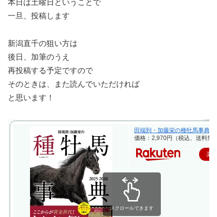
本日は土曜日ということで
一旦、投稿します
新潟直千の狙い方は
後日、加筆のうえ
再投稿する予定ですので
そのときは、また読んでいただければ
と思います！
田端到・加藤栄の種牡馬事典 2025-2
価格：2,970円（税込、送料無料
楽
スクロールできます