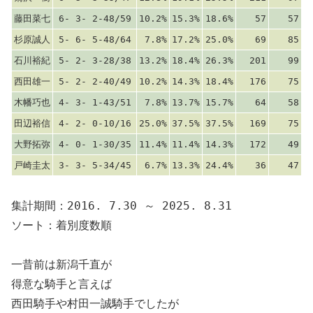
藤田菜七
6- 3- 2-48/59
10.2%
15.3%
18.6%
57
57
杉原誠人
5- 6- 5-48/64
7.8%
17.2%
25.0%
69
85
石川裕紀
5- 2- 3-28/38
13.2%
18.4%
26.3%
201
99
西田雄一
5- 2- 2-40/49
10.2%
14.3%
18.4%
176
75
木幡巧也
4- 3- 1-43/51
7.8%
13.7%
15.7%
64
58
田辺裕信
4- 2- 0-10/16
25.0%
37.5%
37.5%
169
75
大野拓弥
4- 0- 1-30/35
11.4%
11.4%
14.3%
172
49
戸崎圭太
3- 3- 5-34/45
6.7%
13.3%
24.4%
36
47
集計期間：2016. 7.30 ～ 2025. 8.31
ソート：着別度数順
一昔前は新潟千直が
得意な騎手と言えば
西田騎手や村田一誠騎手でしたが