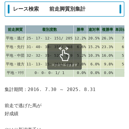
レース検索 前走脚質別集計
前走脚質
着別度数
勝率
連対率
複勝率
単回値
平地・逃げ
25- 17- 12- 151/ 205
12.2%
20.5%
26.3%
71
平地・先行
31- 40- 38- 359/ 468
6.6%
15.2%
23.3%
60
平地・中団
32- 32- 35- 520/ 619
5.2%
10.3%
16.0%
57
平地・後方
11- 13- 15- 361/ 400
2.8%
6.0%
9.8%
50
スクロールできます
平地・ﾏｸﾘ
0- 0- 0- 1/ 1
0.0%
0.0%
0.0%
0
集計期間：2016. 7.30 ～ 2025. 8.31
前走で逃げた馬が
好成績