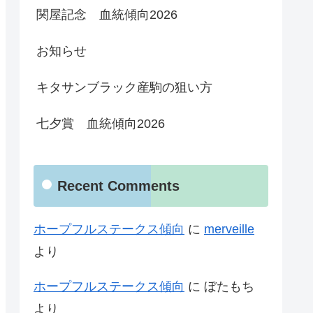
関屋記念 血統傾向2026
お知らせ
キタサンブラック産駒の狙い方
七夕賞 血統傾向2026
Recent Comments
ホープフルステークス傾向
に
merveille
より
ホープフルステークス傾向
に
ぼたもち
より