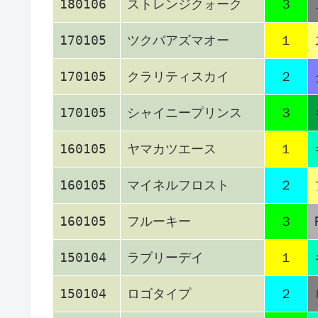
180106
ストレンジクォーク
３
170105
ツクバアズマオー
１
170105
クラリティスカイ
２
170105
シャイニープリンス
３
160105
ヤマカツエース
１
160105
マイネルフロスト
２
160105
フルーキー
３
150104
ラブリーデイ
１
150104
ロゴタイプ
２