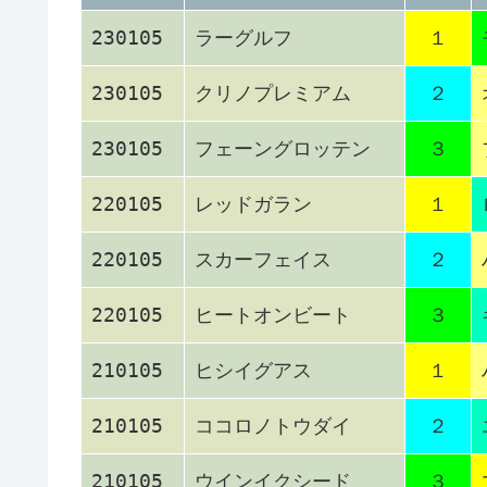
230105
ラーグルフ
１
230105
クリノプレミアム
２
230105
フェーングロッテン
３
220105
レッドガラン
１
220105
スカーフェイス
２
220105
ヒートオンビート
３
210105
ヒシイグアス
１
210105
ココロノトウダイ
２
210105
ウインイクシード
３