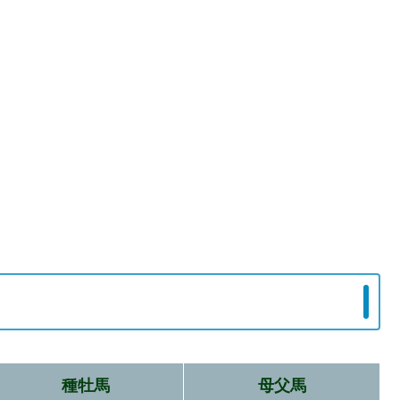
種牡馬
母父馬