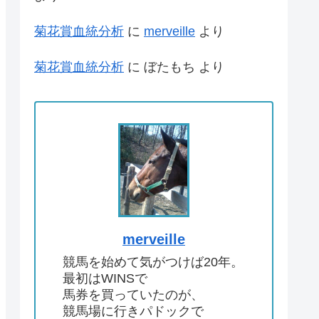
菊花賞血統分析
に
merveille
より
菊花賞血統分析
に
ぼたもち
より
merveille
競馬を始めて気がつけば20年。
最初はWINSで
馬券を買っていたのが、
競馬場に行きパドックで