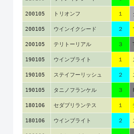
200105
トリオンフ
１
200105
ウインイクシード
２
200105
テリトーリアル
３
190105
ウインブライト
１
190105
ステイフーリッシュ
２
190105
タニノフランケル
３
180106
セダブリランテス
１
180106
ウインブライト
２