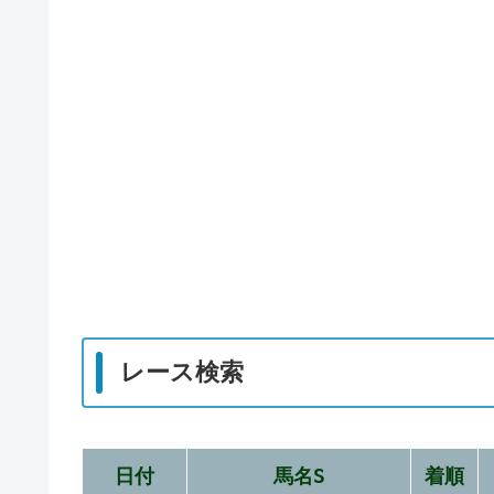
レース検索
日付
馬名S
着順