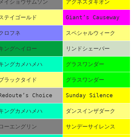
メイショウサムソン
アグネスタキオン
ステイゴールド
Giant’s Causeway
クロフネ
スペシャルウィーク
キングヘイロー
リンドシェーバー
キングカメハメハ
グラスワンダー
ブラックタイド
グラスワンダー
Redoute’s Choice
Sunday Silence
キングカメハメハ
ダンスインザダーク
ローエングリン
サンデーサイレンス