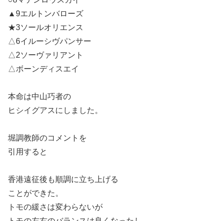
▲9エルトンバローズ
★3ソールオリエンス
△6イルーシヴパンサー
△2ソーヴァリアント
△ボーンディスエイ
本命は中山巧者の
ヒシイグアスにしました。
堀調教師のコメントを
引用すると
香港遠征後も順調に立ち上げる
ことができた。
トモの緩さは変わらないが
トモの左右のバランスは良くなったし