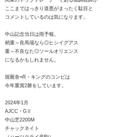
ここまではっきり道悪がまったく駄目と
コメントしているのは気になります。
中山記念当日は雨予報。
稍重～良馬場なら◎ヒシイグアス
重～不良なた◎ソールオリエンス
になるかもしれません。
堀厩舎×R・キングのコンビは
今年重賞2勝をしています。
2024年1月
AJCC・GⅡ
中山芝2200M
チャックネイト
（ハーツクライ産駒）