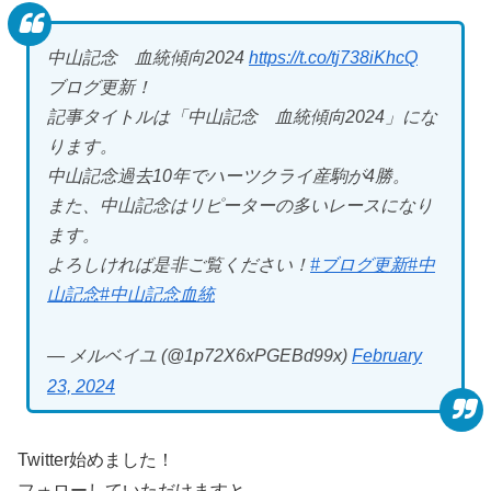
中山記念 血統傾向2024
https://t.co/tj738iKhcQ
ブログ更新！
記事タイトルは「中山記念 血統傾向2024」にな
ります。
中山記念過去10年でハーツクライ産駒が4勝。
また、中山記念はリピーターの多いレースになり
ます。
よろしければ是非ご覧ください！
#ブログ更新
#中
山記念
#中山記念血統
— メルベイユ (@1p72X6xPGEBd99x)
February
23, 2024
Twitter始めました！
フォローしていただけますと