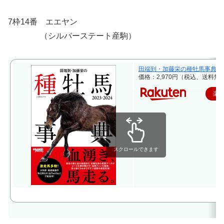
7枠14番 エエヤン
（シルバーステート産駒）
田端到・加藤栄の種牡馬事典 2023-2
価格：2,970円（税込、送料無料
楽
スクロールできます