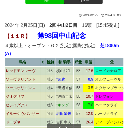
LINE
コピー
2024.02.25
2024.03.03
2024年 2月25日(日)
2回中山2日目
16頭 [15:45発走]
第98回中山記念
【１１Ｒ】
４歳以上・オープン・Ｇ２(別定)(国際)(指定)
芝1800m
(A)
馬名
Ｃ
性齢
替 騎手
斤量
単勝
父
レッドモンレーヴ
牡5
横山和生
58
17.6
ロードカナロア
ソーヴァリアント
牡6
*武豊
57
8.9
オルフェーヴル
ソールオリエンス
牡4
*田辺裕信
58
3.5
キタサンブラック
ジオグリフ
牡5
*戸崎圭太
58
10.7
ドレフォン
ヒシイグアス
牡8
*キング
58
7.0
ハーツクライ
イルーシヴパンサー
牡6
岩田望来
57
12.0
ハーツクライ
ドーブネ
牡5
吉田隼人
57
26.4
ディープインパク