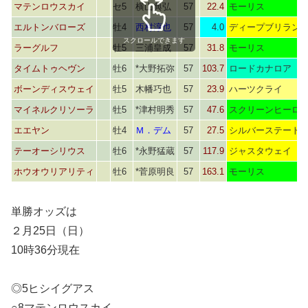
マテンロウスカイ
セ5
横山典弘
57
22.4
モーリス
エルトンバローズ
牡4
西村淳也
57
4.0
ディープブリラン
スクロールできます
ラーグルフ
牡5
三浦皇成
57
31.8
モーリス
タイムトゥヘヴン
牡6
*大野拓弥
57
103.7
ロードカナロア
ボーンディスウェイ
牡5
木幡巧也
57
23.9
ハーツクライ
マイネルクリソーラ
牡5
*津村明秀
57
47.6
スクリーンヒーロ
エエヤン
牡4
Ｍ．デム
57
27.5
シルバーステート
テーオーシリウス
牡6
*永野猛蔵
57
117.9
ジャスタウェイ
ホウオウリアリティ
牡6
*菅原明良
57
163.1
モーリス
単勝オッズは
２月25日（日）
10時36分現在
◎5ヒシイグアス
○8マテンロウスカイ