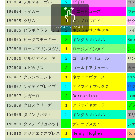
190804
デルマルーヴル
２
パイロ
コマン
190804
トイガー
３
ヘニーヒューズ
フォー
180805
グリム
１
ゼンノロブロイ
サクラ
スクロールできます
180805
ヒラボクラターシュ
２
キンシャサノキセキ
ワイル
180805
ビッグスモーキー
３
キングカメハメハ
Smoke
170806
ローズプリンスダム
１
ロージズインメイ
シンボ
170806
サルサディオーネ
２
ゴールドアリュール
リンド
170806
エピカリス
３
ゴールドアリュール
カーネ
160807
グレンツェント
１
ネオユニヴァース
Kingm
160807
ケイティブレイブ
２
アドマイヤマックス
サクラ
160807
レガーロ
３
Bernardini
Lemon
150809
クロスクリーガー
１
アドマイヤオーラ
ブライ
150809
ダノンリバティ
２
キングカメハメハ
エリシ
150809
タマノブリュネット
３
ディープスカイ
ジェイ
140810
アジアエクスプレス
１
Henny Hughes
Runni