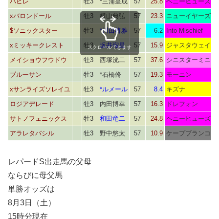
ハビレ
牡3
*三浦皇成
57
25.8
ヘニーヒューズ
xバロンドール
牡3
横山典弘
57
23.3
ニューイヤーズデ
$ソニックスター
牡3
*川田将雅
57
6.2
Into Mischief
xミッキークレスト
牡3
坂井瑠星
57
15.9
ジャスタウェイ
スクロールできます
メイショウフウドウ
牡3
西塚洸二
57
37.6
シニスターミニス
ブルーサン
牡3
*石橋脩
57
19.3
モーニン
xサンライズソレイユ
牡3
*ルメール
57
8.4
キズナ
ロジアデレード
牡3
内田博幸
57
16.3
ドレフォン
サトノフェニックス
牡3
和田竜二
57
24.8
ヘニーヒューズ
アラレタバシル
牡3
野中悠太
57
10.9
ケープブランコ
レパードS出走馬の父母
ならびに母父馬
単勝オッズは
8月3日（土）
15時分現在