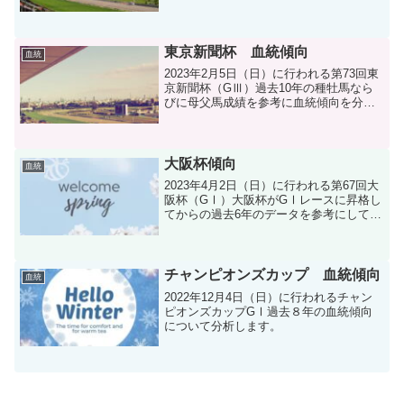
ル、ヴィクトリアマイル、安田記念。そ
こで、東京芝1600Mの種牡馬成績（過去
15年）を分析し、特注種牡馬をピックア
ップしてみました。
東京新聞杯 血統傾向
血統
2023年2月5日（日）に行われる第73回東
京新聞杯（GⅢ）過去10年の種牡馬なら
びに母父馬成績を参考に血統傾向を分析
します。
大阪杯傾向
血統
2023年4月2日（日）に行われる第67回大
阪杯（GⅠ）大阪杯がGⅠレースに昇格し
てからの過去6年のデータを参考にして脚
質別傾向、推定予測タイム大阪杯で有利
な血統などを分析してみました。
チャンピオンズカップ 血統傾向
血統
2022年12月4日（日）に行われるチャン
ピオンズカップGⅠ過去８年の血統傾向
について分析します。