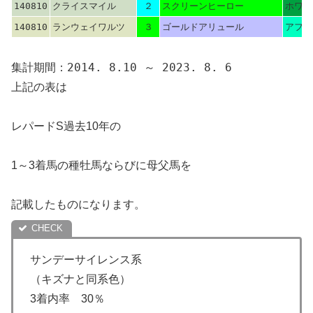
140810
クライスマイル
２
スクリーンヒーロー
ホワイ
140810
ランウェイワルツ
３
ゴールドアリュール
アフリ
集計期間：2014. 8.10 ～ 2023. 8. 6
上記の表は
レパードS過去10年の
1～3着馬の種牡馬ならびに母父馬を
記載したものになります。
サンデーサイレンス系
（キズナと同系色）
3着内率 30％