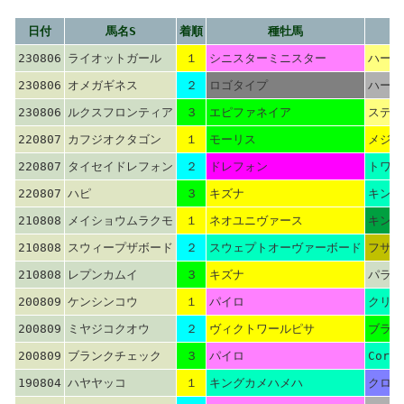
日付
馬名S
着順
種牡馬
230806
ライオットガール
１
シニスターミニスター
ハーツ
230806
オメガギネス
２
ロゴタイプ
ハービ
230806
ルクスフロンティア
３
エピファネイア
ステイ
220807
カフジオクタゴン
１
モーリス
メジロ
220807
タイセイドレフォン
２
ドレフォン
トワイ
220807
ハピ
３
キズナ
キング
210808
メイショウムラクモ
１
ネオユニヴァース
キング
210808
スウィープザボード
２
スウェプトオーヴァーボード
フサイ
210808
レプンカムイ
３
キズナ
パラダ
200809
ケンシンコウ
１
パイロ
クリプ
200809
ミヤジコクオウ
２
ヴィクトワールピサ
ブライ
200809
ブランクチェック
３
パイロ
Coron
190804
ハヤヤッコ
１
キングカメハメハ
クロフ