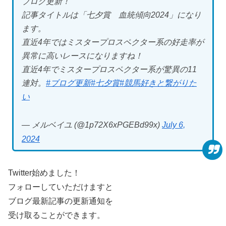
ブログ更新！
記事タイトルは「七夕賞 血統傾向2024」になり
ます。
直近4年ではミスタープロスペクター系の好走率が
異常に高いレースになりますね！
直近4年でミスタープロスペクター系が驚異の11
連対。
#ブログ更新
#七夕賞
#競馬好きと繋がりた
い
— メルベイユ (@1p72X6xPGEBd99x)
July 6,
2024
Twitter始めました！
フォローしていただけますと
ブログ最新記事の更新通知を
受け取ることができます。