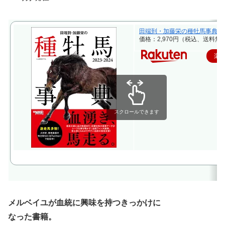
田端到・加藤栄の種牡馬事典 20
価格：2,970円（税込、送料無料
楽
スクロールできます
メルベイユが血統に興味を持つきっかけに
なった書籍。