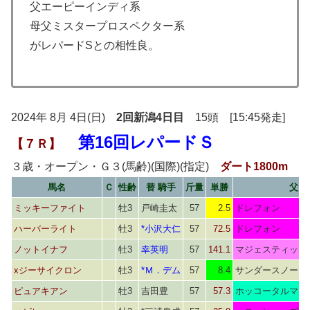
父エーピーインディ系
母父ミスタープロスペクター系
がレパードSとの相性良。
2024年 8月 4日(日)
2回新潟4日目
15頭 [15:45発走]
第16回レパードＳ
【７Ｒ】
３歳・オープン・Ｇ３(馬齢)(国際)(指定)
ダート1800m
馬名
Ｃ
性齢
替 騎手
斤量
単勝
父
ミッキーファイト
牡3
戸崎圭太
57
2.5
ドレフォン
ハーバーライト
牡3
*小沢大仁
57
72.5
ドレフォン
ノットイナフ
牡3
幸英明
57
141.1
マジェスティック
xジーサイクロン
牡3
*Ｍ．デム
57
8.4
サンダースノー
ピュアキアン
牡3
吉田豊
57
57.3
ホッコータルマエ