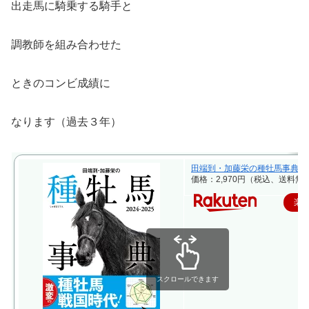
出走馬に騎乗する騎手と
調教師を組み合わせた
ときのコンビ成績に
なります（過去３年）
田端到・加藤栄の種牡馬事典 2024-2
価格：2,970円（税込、送料無料
楽
スクロールできます