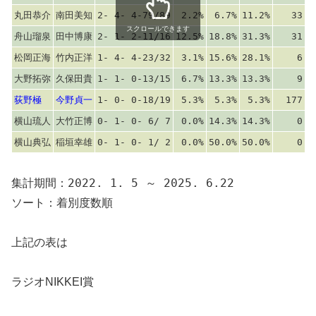
丸田恭介
南田美知
2- 4- 4-79/89
2.2%
6.7%
11.2%
33
スクロールできます
舟山瑠泉
田中博康
2- 1- 2-11/16
12.5%
18.8%
31.3%
31
松岡正海
竹内正洋
1- 4- 4-23/32
3.1%
15.6%
28.1%
6
大野拓弥
久保田貴
1- 1- 0-13/15
6.7%
13.3%
13.3%
9
荻野極
今野貞一
1- 0- 0-18/19
5.3%
5.3%
5.3%
177
横山琉人
大竹正博
0- 1- 0- 6/ 7
0.0%
14.3%
14.3%
0
横山典弘
稲垣幸雄
0- 1- 0- 1/ 2
0.0%
50.0%
50.0%
0
集計期間：2022. 1. 5 ～ 2025. 6.22
ソート：着別度数順
上記の表は
ラジオNIKKEI賞