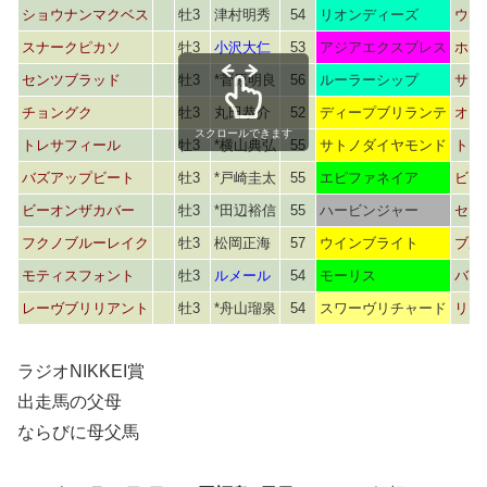
ショウナンマクベス
牡3
津村明秀
54
リオンディーズ
ウイ
スナークピカソ
牡3
小沢大仁
53
アジアエクスプレス
ホー
センツブラッド
牡3
*菅原明良
56
ルーラーシップ
サマ
チョングク
牡3
丸田恭介
52
ディープブリランテ
オフ
スクロールできます
トレサフィール
牡3
*横山典弘
55
サトノダイヤモンド
トレ
バズアップビート
牡3
*戸崎圭太
55
エピファネイア
ビー
ビーオンザカバー
牡3
*田辺裕信
55
ハービンジャー
セレ
フクノブルーレイク
牡3
松岡正海
57
ウインブライト
ブル
モティスフォント
牡3
ルメール
54
モーリス
バン
レーヴブリリアント
牡3
*舟山瑠泉
54
スワーヴリチャード
リリ
ラジオNIKKEI賞
出走馬の父母
ならびに母父馬