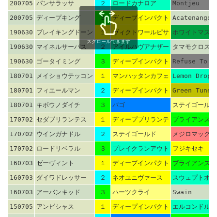
200705
パンサラッサ
２
ロードカナロア
Montjeu
200705
ディープキング
３
ディープインパクト
Acatenango
190630
ブレイキングドーン
１
ヴィクトワールピサ
ホワイトマズル
スクロールできます
190630
マイネルサーパス
２
アイルハヴアナザー
タマモクロス
190630
ゴータイミング
３
ディープインパクト
Refuse To B
180701
メイショウテッコン
１
マンハッタンカフェ
Lemon Drop 
180701
フィエールマン
２
ディープインパクト
Green Tune
180701
キボウノダイチ
３
バゴ
ステイゴールド
170702
セダブリランテス
１
ディープブリランテ
ブライアンズタ
170702
ウインガナドル
２
ステイゴールド
メジロマックイ
170702
ロードリベラル
３
ブレイクランアウト
フジキセキ
160703
ゼーヴィント
１
ディープインパクト
ブライアンズタ
160703
ダイワドレッサー
２
ネオユニヴァース
スウェプトオー
160703
アーバンキッド
３
ハーツクライ
Swain
150705
アンビシャス
１
ディープインパクト
エルコンドルパ