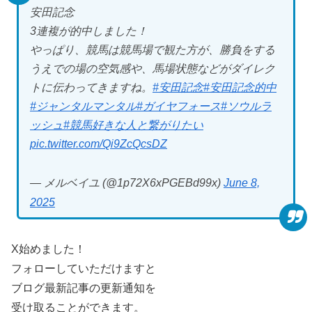
安田記念
3連複が的中しました！
やっぱり、競馬は競馬場で観た方が、勝負をする
うえでの場の空気感や、馬場状態などがダイレク
トに伝わってきますね。
#安田記念
#安田記念的中
#ジャンタルマンタル
#ガイヤフォース
#ソウルラ
ッシュ
#競馬好きな人と繋がりたい
pic.twitter.com/Qi9ZcQcsDZ
— メルベイユ (@1p72X6xPGEBd99x)
June 8,
2025
X始めました！
フォローしていただけますと
ブログ最新記事の更新通知を
受け取ることができます。