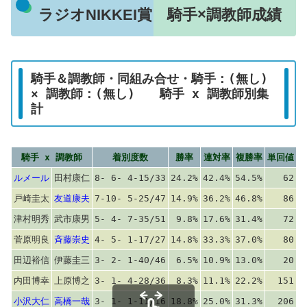
ラジオNIKKEI賞 騎手×調教師成績
騎手＆調教師・同組み合せ・騎手：(無し)
× 調教師：(無し) 騎手 x 調教師別集
計
騎手 x 調教師
着別度数
勝率
連対率
複勝率
単回値
ルメール
田村康仁
8- 6- 4-15/33
24.2%
42.4%
54.5%
62
戸崎圭太
友道康夫
7-10- 5-25/47
14.9%
36.2%
46.8%
86
津村明秀
武市康男
5- 4- 7-35/51
9.8%
17.6%
31.4%
72
菅原明良
斉藤崇史
4- 5- 1-17/27
14.8%
33.3%
37.0%
80
田辺裕信
伊藤圭三
3- 2- 1-40/46
6.5%
10.9%
13.0%
20
内田博幸
上原博之
3- 1- 4-28/36
8.3%
11.1%
22.2%
151
小沢大仁
高橋一哉
3- 1- 1-11/16
18.8%
25.0%
31.3%
206