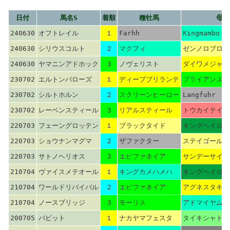
日付
馬名S
着順
種牡馬
母父
240630
オフトレイル
１
Farhh
Kingmambo
240630
シリウスコルト
２
マクフィ
ゼンノロブロイ
240630
ヤマニンアドホック
３
ノヴェリスト
ダイワメジャー
230702
エルトンバローズ
１
ディープブリランテ
ブライアンズタ
230702
シルトホルン
２
スクリーンヒーロー
Langfuhr
230702
レーベンスティール
３
リアルスティール
トウカイテイオ
220703
フェーングロッテン
１
ブラックタイド
キングヘイロー
220703
ショウナンマグマ
２
ザファクター
ステイゴールド
220703
サトノヘリオス
３
エピファネイア
サンデーサイレ
210704
ヴァイスメテオール
１
キングカメハメハ
キングヘイロー
210704
ワールドリバイバル
２
エピファネイア
アグネスタキオ
210704
ノースブリッジ
３
モーリス
アドマイヤムー
200705
バビット
１
ナカヤマフェスタ
タイキシャトル