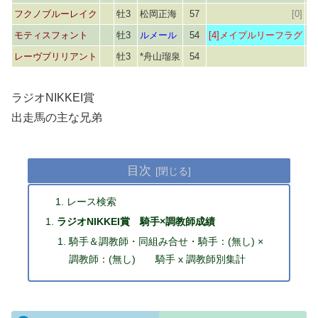
フクノブルーレイク
牡3
松岡正海
57
[0]
モティスフォント
牡3
ルメール
54
[4]メイプルリーフラグ
レーヴブリリアント
牡3
*舟山瑠泉
54
ラジオNIKKEI賞
出走馬の主な兄弟
目次
レース検索
ラジオNIKKEI賞 騎手×調教師成績
騎手＆調教師・同組み合せ・騎手：(無し) ×
調教師：(無し) 騎手 x 調教師別集計