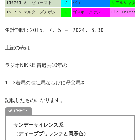
150705
ミュゼゴースト
２
バゴ
リアルシヤダイ
150705
マルターズアポジー
３
ゴスホークケン
Old Trieste
集計期間：2015. 7. 5 ～ 2024. 6.30
上記の表は
ラジオNIKKEI賞過去10年の
1～3着馬の種牡馬ならびに母父馬を
記載したものになります。
サンデーサイレンス系
（ディープブリランテと同系色）