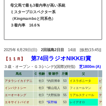
母父馬で最も3着内率が高い系統
ミスタープロスペクター系
（Kingmaｍboと同系色）
３着内率 16.6％
2025年 6月29日(日)
2回福島2日目
14頭 [仮想(15:45)]
第74回ラジオNIKKEI賞
【１１Ｒ】
３歳・オープン・Ｇ３(ハンデ)(国際)(特指)
芝1800m (A)
馬名
Ｃ
性齢
替 騎手
斤量
父
アタラシイカドデニ
牡3
*内田博幸
53
イスラボニータ
ピュ
インパクトシー
牡3
*横山琉人
53
フィエールマン
イリ
エーオーキング
牡3
*大野拓弥
55
リアルスティール
テイ
エキサイトバイオ
牡3
*荻野極
53
レイデオロ
アニ