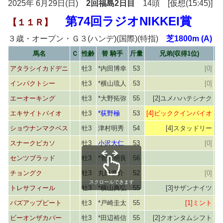
2025年 6月29日(日)
2回福島2日目
14頭 [仮想(15:45)]
第74回ラジオNIKKEI賞
【１１Ｒ】
３歳・オープン・Ｇ３(ハンデ)(国際)(特指)
芝1800m (A)
馬名
Ｃ
性齢
替 騎手
斤量
兄弟(収得1位)
アタラシイカドデニ
牡3
*内田博幸
53
[0]
インパクトシー
牡3
*横山琉人
53
[0]
エーオーキング
牡3
*大野拓弥
55
[2]ユメハハテシナク
[
エキサイトバイオ
牡3
*荻野極
53
[4]ビッククインバイオ
ショウナンマクベス
牡3
津村明秀
54
[4]スタッドリー
スナークピカソ
牡3
小沢大仁
53
[0]
センツブラッド
牡3
*菅原明良
56
チョングク
牡3
丸田恭介
52
[0]
スクロールできます
トレサフィール
牡3
*横山典弘
55
[3]サザンナイツ
バズアップビート
牡3
*戸崎圭太
55
[1]ミント
ビーオンザカバー
牡3
*田辺裕信
55
[2]クオンタムシフト
[