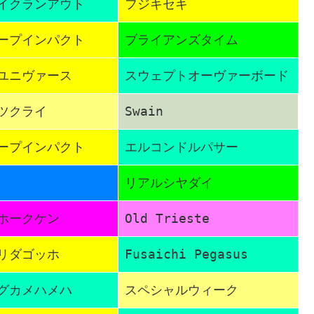
イクランアウト
フジキセキ
ープインパクト
ブライアンズタイム
ユニヴァース
スウェプトオーヴァーボード
ツクライ
Swain
ープインパクト
エルコンドルパサー
リアルシヤダイ
ホークケン
Old Trieste
リダゴッホ
Fusaichi Pegasus
グカメハメハ
スペシャルウィーク