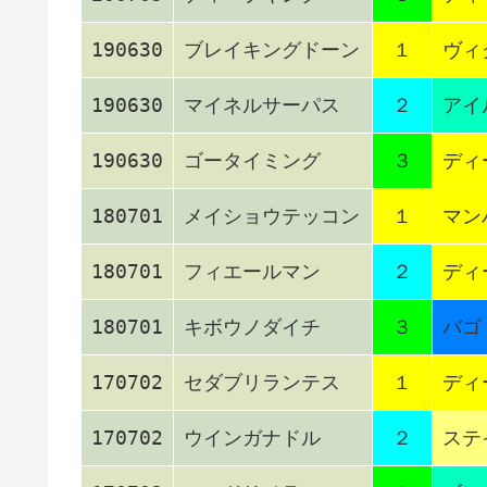
190630
ブレイキングドーン
１
ヴィ
190630
マイネルサーパス
２
アイ
190630
ゴータイミング
３
ディ
180701
メイショウテッコン
１
マン
180701
フィエールマン
２
ディ
180701
キボウノダイチ
３
バゴ
170702
セダブリランテス
１
ディ
170702
ウインガナドル
２
ステ