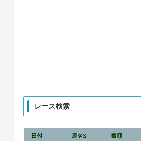
レース検索
日付
馬名S
着順