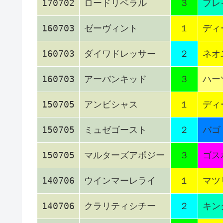
170702
ロードリベラル
３
ブレ
160703
ゼーヴィント
１
ディ
160703
ダイワドレッサー
２
ネオ
160703
アーバンキッド
３
ハー
150705
アンビシャス
１
ディ
150705
ミュゼゴースト
２
バゴ
150705
マルターズアポジー
３
ゴス
140706
ウインマーレライ
１
マツ
140706
クラリティシチー
２
キン