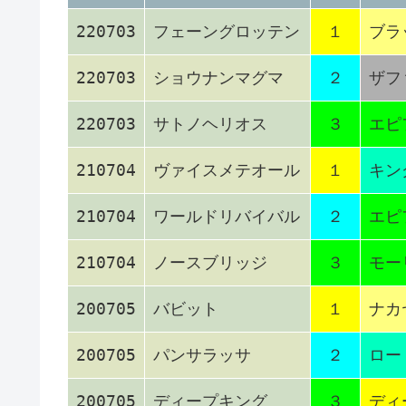
220703
フェーングロッテン
１
ブラ
220703
ショウナンマグマ
２
ザフ
220703
サトノヘリオス
３
エピ
210704
ヴァイスメテオール
１
キン
210704
ワールドリバイバル
２
エピ
210704
ノースブリッジ
３
モー
200705
バビット
１
ナカ
200705
パンサラッサ
２
ロー
200705
ディープキング
３
ディ