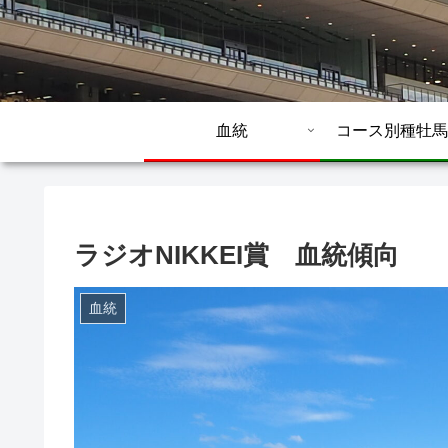
血統
コース別種牡馬
ラジオNIKKEI賞 血統傾向
血統