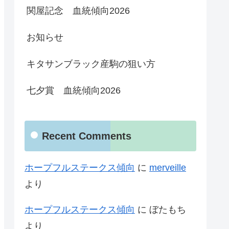
関屋記念 血統傾向2026
お知らせ
キタサンブラック産駒の狙い方
七夕賞 血統傾向2026
Recent Comments
ホープフルステークス傾向
に
merveille
より
ホープフルステークス傾向
に
ぼたもち
より