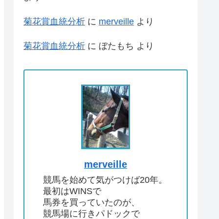
菊花賞血統分析
に
merveille
より
菊花賞血統分析
に
ぼたもち
より
merveille
競馬を始めて気がつけば20年。
最初はWINSで
馬券を買っていたのが、
競馬場に行きパドックで