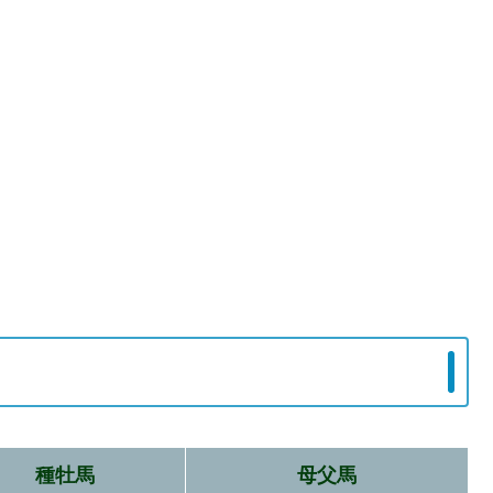
種牡馬
母父馬