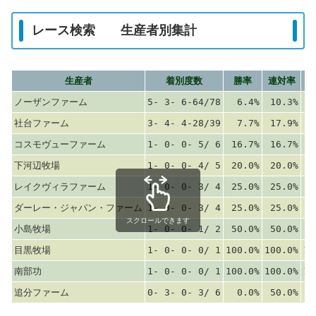
レース検索 生産者別集計
生産者
着別度数
勝率
連対率
複
ノーザンファーム
5- 3- 6-64/78
6.4%
10.3%
1
社台ファーム
3- 4- 4-28/39
7.7%
17.9%
2
コスモヴューファーム
1- 0- 0- 5/ 6
16.7%
16.7%
1
下河辺牧場
1- 0- 0- 4/ 5
20.0%
20.0%
2
レイクヴィラファーム
1- 0- 0- 3/ 4
25.0%
25.0%
2
ダーレー・ジャパン・ファーム
1- 0- 0- 3/ 4
25.0%
25.0%
2
スクロールできます
小島牧場
1- 0- 0- 1/ 2
50.0%
50.0%
5
目黒牧場
1- 0- 0- 0/ 1
100.0%
100.0%
10
南部功
1- 0- 0- 0/ 1
100.0%
100.0%
10
追分ファーム
0- 3- 0- 3/ 6
0.0%
50.0%
5