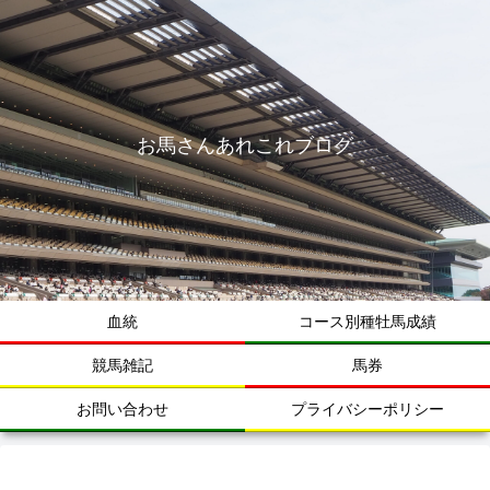
お馬さんあれこれブログ
血統
コース別種牡馬成績
競馬雑記
馬券
お問い合わせ
プライバシーポリシー