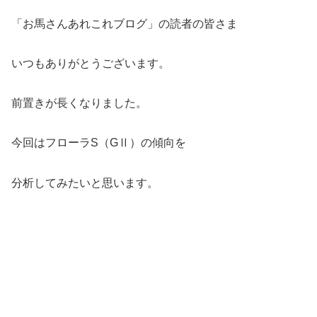
「お馬さんあれこれブログ」の読者の皆さま
いつもありがとうございます。
前置きが長くなりました。
今回はフローラS（GⅡ）の傾向を
分析してみたいと思います。