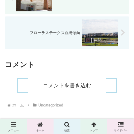
フローラステークス血統傾向
コメント
コメントを書き込む
ホーム
Uncategorized
メニュー
ホーム
検索
トップ
サイドバー