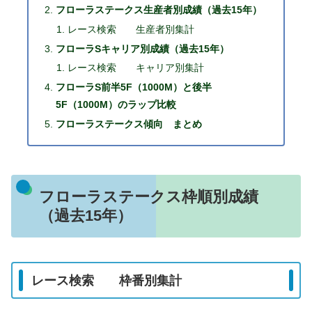
フローラステークス生産者別成績（過去15年）
レース検索 生産者別集計
フローラSキャリア別成績（過去15年）
レース検索 キャリア別集計
フローラS前半5F（1000M）と後半
5F（1000M）のラップ比較
フローラステークス傾向 まとめ
フローラステークス枠順別成績
（過去15年）
レース検索 枠番別集計