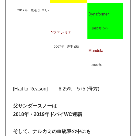
Ro
2017年 鹿毛 (日高町)
Dynaformer
1
An
1985年 (米)
*ヴァレリカ
1
Ac
2007年 鹿毛 (米)
Mandela
1
Ma
2000年
1
[Hail to Reason] 6.25% 5+5 (母方)
父サンダースノーは
2018年・2019年ドバイWC連覇
そして、ナルカミの血統表の中にも