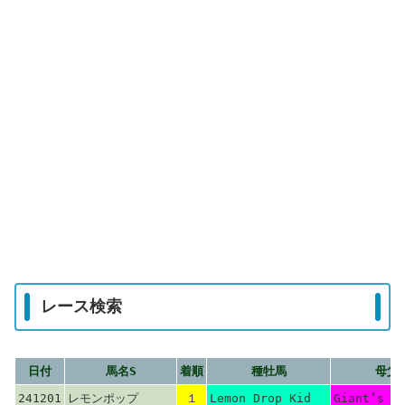
レース検索
日付
馬名S
着順
種牡馬
母父
241201
レモンポップ
１
Lemon Drop Kid
Giant’s C