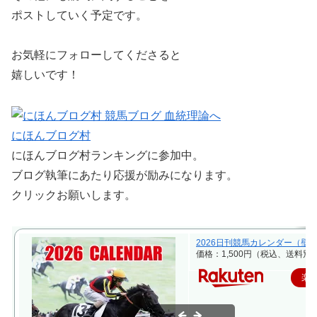
ポストしていく予定です。
お気軽にフォローしてくださると
嬉しいです！
にほんブログ村
にほんブログ村ランキングに参加中。
ブログ執筆にあたり応援が励みになります。
クリックお願いします。
2026日刊競馬カレンダー（壁
価格：1,500円（税込、送料別)
楽