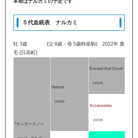
本命はナルカミの予定です
５代血統表 ナルカミ
牡 3歳 (父 8歳・母 5歳時産駒) 2022年 鹿
毛 (日高町)
Da
Exceed And Excel
1
Pa
2000年
Helmet
1
Si
2008年
Accessories
1
An
2003年
*サンダースノー
1
K