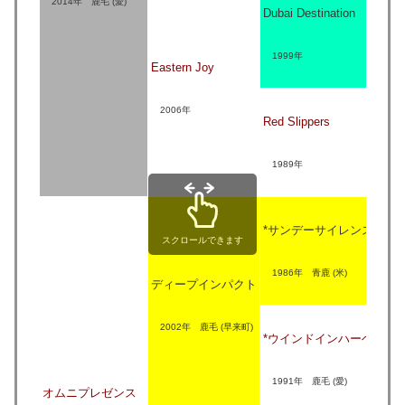
2014年 鹿毛 (愛)
Dubai Destination
1
My
1999年
Eastern Joy
1
Nu
2006年
Red Slippers
1
Mo
1989年
1
Ha
*サンデーサイレンス
1
スクロールできます
Wi
1986年 青鹿 (米)
ディープインパクト
1
Al
2002年 鹿毛 (早来町)
*ウインドインハーヘア
1
Bu
1991年 鹿毛 (愛)
オムニプレゼンス
1