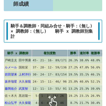
師成績
騎手＆調教師・同組み合せ・騎手：(無し)
× 調教師：(無し) 騎手 x 調教師別集
計
騎手 x 調教師
着別度数
勝率
連対率
複勝率
単
戸崎圭太
田中博康
45- 21- 16- 89/171
26.3%
38.6%
48.0%
ルメール
国枝栄
37- 28- 12- 59/136
27.2%
47.8%
56.6%
岩田望来
上村洋行
30- 24- 17- 83/154
19.5%
35.1%
46.1%
坂井瑠星
大久保龍
24- 15- 11- 46/ 96
25.0%
40.6%
52.1%
藤岡佑介
武英智
12- 11- 13- 55/ 91
13.2%
25.3%
39.6%
佐々木大
黒岩陽一
5- 1- 1- 19/ 26
19.2%
23.1%
26.9%
松山弘平
大久保龍
4- 6- 4- 32/ 46
8.7%
21.7%
30.4%