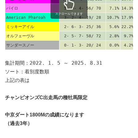
パイロ
5- 5- 4- 56/ 70
7.1%
14.3%
スクロールできます
American Pharoah
3- 2- 4- 19/ 28
10.7%
17.9%
ミッキーアイル
2- 6- 3- 25/ 36
5.6%
22.2%
オルフェーヴル
2- 5- 7- 58/ 72
2.8%
9.7%
サンダースノー
0- 1- 3- 20/ 24
0.0%
4.2%
集計期間：2022. 1. 5 ～ 2025. 8.31
ソート：着別度数順
上記の表は
チャンピオンズC出走馬の種牡馬限定
中京ダート1800Mの成績になります
（過去3年）