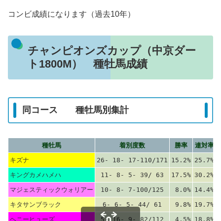
コンビ成績になります（過去10年）
チャンピオンズカップ（中京ダー
ト1800M） 種牡馬成績
同コース 種牡馬別集計
種牡馬
着別度数
勝率
連対率
キズナ
26- 18- 17-110/171
15.2%
25.7%
キングカメハメハ
11- 8- 5- 39/ 63
17.5%
30.2%
マジェスティックウォリアー
10- 8- 7-100/125
8.0%
14.4%
キタサンブラック
6- 6- 5- 44/ 61
9.8%
19.7%
ヘニーヒューズ
5- 16- 9- 82/112
4.5%
18.8%