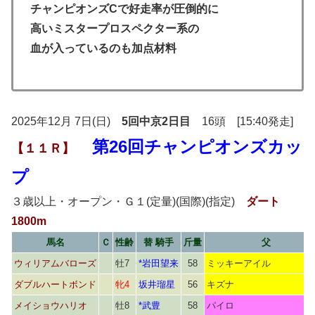
チャンピオンズCで好走率が圧倒的に
高いミスタープロスペクター系の
血が入っているのも加点材料
2025年12月 7日(日)
5回中京2日目
16頭 [15:40発走]
第26回チャンピオンズカッ
【１１Ｒ】
プ
３歳以上・オープン・Ｇ１(定量)(国際)(指定)
ダート
1800m
馬名
Ｃ
性齢
替 騎手
斤量
父
ウィリアムバローズ
牡7
*岩田望来
58
ミッキーアイル
ダブルハートボンド
牝4
坂井瑠星
56
キズナ
メイショウハリオ
牡8
*武豊
58
パイロ