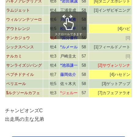
ハギノアレグリアス
牡8
*岩田康誠
58
[6]タニノエポレット
ラムジェット
牡4
三浦皇成
58
[1]インザビギニング
ウィルソンテソーロ
牡6
川田将雅
58
アウトレンジ
牡5
松山弘平
58
[4]ハピ
スクロールできます
テンカジョウ
牝4
*国分優作
56
[0]
シックスペンス
牡4
*ルメール
58
[1]フィールドノート
ナルカミ
牡3
戸崎圭太
57
[0]
サンライズジパング
牡4
*池添謙一
58
[2]サヴォンリンナ
ペプチドナイル
牡7
藤岡佑介
58
[4]ハセドン
ペリエール
牡5
佐々木大
58
[3]ゲットアップ
$ルクソールカフェ
牡3
*ジェルー
57
[7]カフェファラオ
[
チャンピオンズC
出走馬の主な兄弟