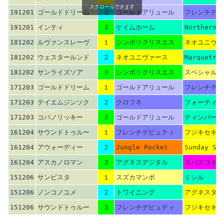
スクロールできます
191201
ゴールドドリーム
２
ゴールドアリュール
フレンチデピ
191201
インティ
３
ケイムホーム
Northern 
181202
ルヴァンスレーヴ
１
シンボリクリスエス
ネオユニヴァ
181202
ウェスタールンド
２
ネオユニヴァース
Marquetry
181202
サンライズソア
３
シンボリクリスエス
スペシャルウ
171203
ゴールドドリーム
１
ゴールドアリュール
フレンチデピ
171203
テイエムジンソク
２
クロフネ
フォーティナ
171203
コパノリッキー
３
ゴールドアリュール
ティンバーカ
161204
サウンドトゥルー
１
フレンチデピュティ
フジキセキ
161204
アウォーディー
２
Jungle Pocket
Sunday Si
161204
アスカノロマン
３
アグネスデジタル
タバスコキャ
151206
サンビスタ
１
スズカマンボ
ミシル
151206
ノンコノユメ
２
トワイニング
アグネスタキ
151206
サウンドトゥルー
３
フレンチデピュティ
フジキセキ