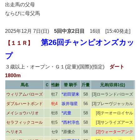
出走馬の父母
ならびに母父馬
2025年12月 7日(日)
5回中京2日目
16頭 [15:40発走]
第26回チャンピオンズカッ
【１１Ｒ】
プ
３歳以上・オープン・Ｇ１(定量)(国際)(指定)
ダート
1800m
馬名
Ｃ
性齢
替 騎手
斤量
兄弟(収得1位)
ウィリアムバローズ
牡7
*岩田望来
58
[3]ローランドバローズ
ダブルハートボンド
牝4
坂井瑠星
56
[3]ブレーヴジャッカル
メイショウハリオ
牡8
*武豊
58
[8]テーオーロイヤル
セラフィックコール
牡5
*西村淳也
58
[3]サンライズアース
ヘリオス
セ9
*原優介
58
[2]ウォーターアンク