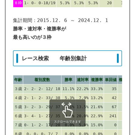
８枠
1- 0- 0-18/19
5.3%
5.3%
5.3%
20
11
集計期間：2015.12. 6 ～ 2024.12. 1
勝率・連対率・複勝率が
最も高いのが３枠
レース検索 年齢別集計
年齢
着別度数
勝率
連対率
複勝率
単回値
複回値
３歳
2- 2- 2- 12/ 18
11.1%
22.2%
33.3%
35
118
４歳
2- 1- 2- 33/ 38
5.3%
7.9%
13.2%
42
84
５歳
3- 2- 3- 29/ 37
8.1%
13.5%
21.6%
67
65
６歳
3- 4- 1- 27/ 35
8.6%
20.0%
22.9%
241
111
スクロールできます
７歳
0- 1- 2- 17/ 20
0.0%
5.0%
15.0%
0
105
８歳
0- 0- 0- 7/ 7
0.0%
0.0%
0.0%
0
0