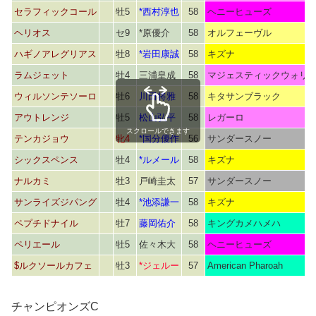
セラフィックコール
牡5
*西村淳也
58
ヘニーヒューズ
ヘリオス
セ9
*原優介
58
オルフェーヴル
ハギノアレグリアス
牡8
*岩田康誠
58
キズナ
ラムジェット
牡4
三浦皇成
58
マジェスティックウォリ
ウィルソンテソーロ
牡6
川田将雅
58
キタサンブラック
アウトレンジ
牡5
松山弘平
58
レガーロ
スクロールできます
テンカジョウ
牝4
*国分優作
56
サンダースノー
シックスペンス
牡4
*ルメール
58
キズナ
ナルカミ
牡3
戸崎圭太
57
サンダースノー
サンライズジパング
牡4
*池添謙一
58
キズナ
ペプチドナイル
牡7
藤岡佑介
58
キングカメハメハ
ペリエール
牡5
佐々木大
58
ヘニーヒューズ
$ルクソールカフェ
牡3
*ジェルー
57
American Pharoah
チャンピオンズC