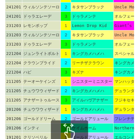
241201
ウィルソンテソーロ
２
キタサンブラック
Uncle Mo
241201
ドゥラエレーデ
３
ドゥラメンテ
オルフェーヴ
231203
レモンポップ
１
Lemon Drop Kid
Giant’s C
231203
ウィルソンテソーロ
２
キタサンブラック
Uncle Mo
231203
ドゥラエレーデ
３
ドゥラメンテ
オルフェーヴ
221204
ジュンライトボルト
１
キングカメハメハ
スペシャルウ
221204
クラウンプライド
２
リーチザクラウン
キングカメハ
221204
ハピ
３
キズナ
キングカメハ
211205
テーオーケインズ
１
シニスターミニスター
マンハッタン
211205
チュウワウィザード
２
キングカメハメハ
デュランダル
211205
アナザートゥルース
３
アイルハヴアナザー
フジキセキ
201206
チュウワウィザード
１
キングカメハメハ
デュランダル
201206
ゴールドドリーム
２
ゴールドアリュール
フレンチデピ
201206
インティ
３
ケイムホーム
Northern 
191201
クリソベリル
１
ゴールドアリュール
エルコンドル