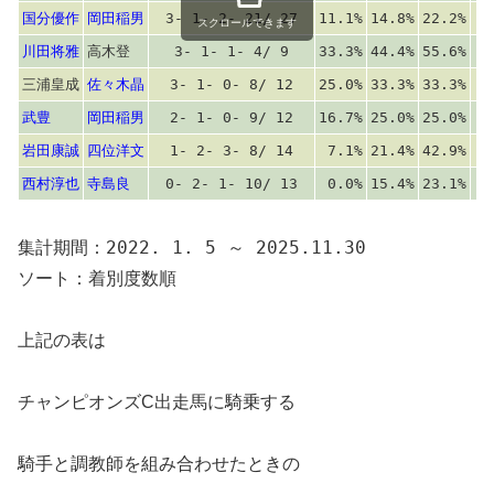
国分優作
岡田稲男
3- 1- 2- 21/ 27
11.1%
14.8%
22.2%
スクロールできます
川田将雅
高木登
3- 1- 1- 4/ 9
33.3%
44.4%
55.6%
三浦皇成
佐々木晶
3- 1- 0- 8/ 12
25.0%
33.3%
33.3%
武豊
岡田稲男
2- 1- 0- 9/ 12
16.7%
25.0%
25.0%
岩田康誠
四位洋文
1- 2- 3- 8/ 14
7.1%
21.4%
42.9%
西村淳也
寺島良
0- 2- 1- 10/ 13
0.0%
15.4%
23.1%
集計期間：2022. 1. 5 ～ 2025.11.30
ソート：着別度数順
上記の表は
チャンピオンズC出走馬に騎乗する
騎手と調教師を組み合わせたときの