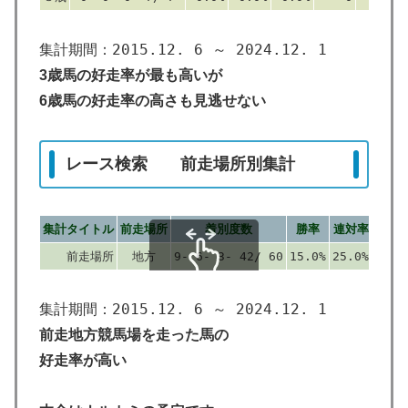
集計期間：2015.12. 6 ～ 2024.12. 1
3歳馬の好走率が最も高いが
6歳馬の好走率の高さも見逃せない
レース検索 前走場所別集計
集計タイトル
前走場所
着別度数
勝率
連対率
複勝
前走場所
地方
9- 6- 3- 42/ 60
15.0%
25.0%
30.0
スクロールできます
集計期間：2015.12. 6 ～ 2024.12. 1
前走地方競馬場を走った馬の
好走率が高い