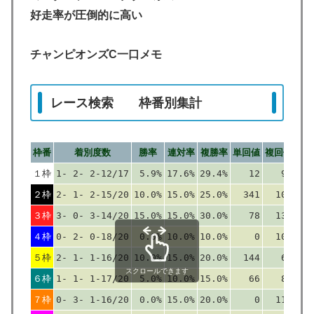
好走率が圧倒的に高い
チャンピオンズC一口メモ
レース検索 枠番別集計
枠番
着別度数
勝率
連対率
複勝率
単回値
複回値
１枠
1- 2- 2-12/17
5.9%
17.6%
29.4%
12
97
２枠
2- 1- 2-15/20
10.0%
15.0%
25.0%
341
100
３枠
3- 0- 3-14/20
15.0%
15.0%
30.0%
78
133
４枠
0- 2- 0-18/20
0.0%
10.0%
10.0%
0
100
５枠
2- 1- 1-16/20
10.0%
15.0%
20.0%
144
65
スクロールできます
６枠
1- 1- 1-17/20
5.0%
10.0%
15.0%
66
80
７枠
0- 3- 1-16/20
0.0%
15.0%
20.0%
0
115