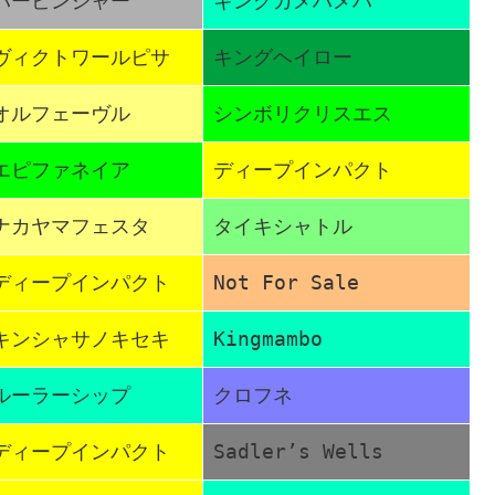
ハービンジャー
キングカメハメハ
ヴィクトワールピサ
キングヘイロー
オルフェーヴル
シンボリクリスエス
エピファネイア
ディープインパクト
ナカヤマフェスタ
タイキシャトル
ディープインパクト
Not For Sale
キンシャサノキセキ
Kingmambo
ルーラーシップ
クロフネ
ディープインパクト
Sadler’s Wells