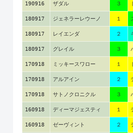
190916
ザダル
３
180917
ジェネラーレウーノ
１
180917
レイエンダ
２
180917
グレイル
３
170918
ミッキースワロー
１
170918
アルアイン
２
170918
サトノクロニクル
３
160918
ディーマジェスティ
１
160918
ゼーヴィント
２