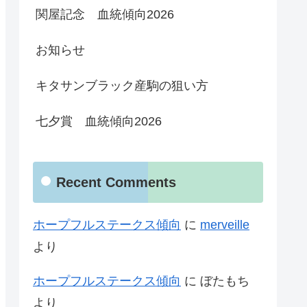
関屋記念 血統傾向2026
お知らせ
キタサンブラック産駒の狙い方
七夕賞 血統傾向2026
Recent Comments
ホープフルステークス傾向
に
merveille
より
ホープフルステークス傾向
に
ぼたもち
より