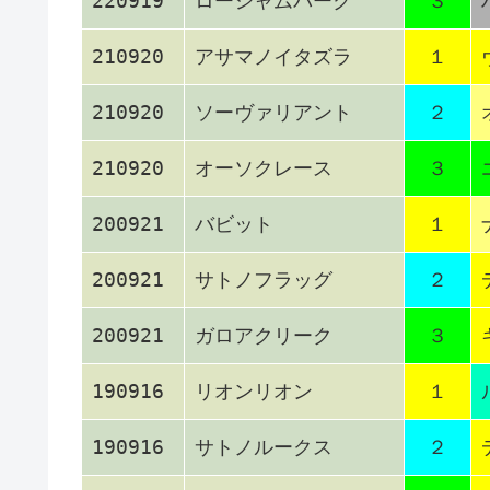
220919
ローシャムパーク
３
210920
アサマノイタズラ
１
210920
ソーヴァリアント
２
210920
オーソクレース
３
200921
バビット
１
200921
サトノフラッグ
２
200921
ガロアクリーク
３
190916
リオンリオン
１
190916
サトノルークス
２