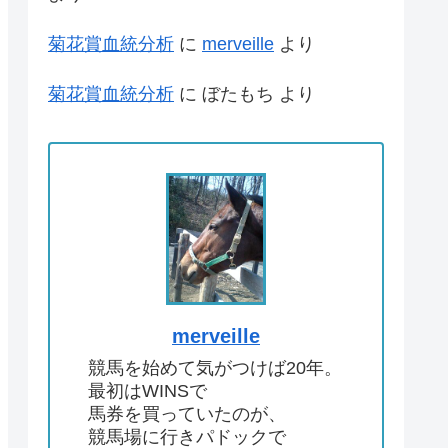
菊花賞血統分析
に
merveille
より
菊花賞血統分析
に
ぼたもち
より
merveille
競馬を始めて気がつけば20年。
最初はWINSで
馬券を買っていたのが、
競馬場に行きパドックで