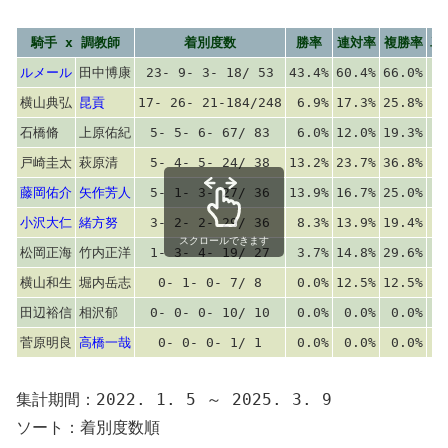
騎手 x 調教師
着別度数
勝率
連対率
複勝率
単
ルメール
田中博康
23- 9- 3- 18/ 53
43.4%
60.4%
66.0%
横山典弘
昆貢
17- 26- 21-184/248
6.9%
17.3%
25.8%
石橋脩
上原佑紀
5- 5- 6- 67/ 83
6.0%
12.0%
19.3%
戸崎圭太
萩原清
5- 4- 5- 24/ 38
13.2%
23.7%
36.8%
藤岡佑介
矢作芳人
5- 1- 3- 27/ 36
13.9%
16.7%
25.0%
小沢大仁
緒方努
3- 2- 2- 29/ 36
8.3%
13.9%
19.4%
スクロールできます
松岡正海
竹内正洋
1- 3- 4- 19/ 27
3.7%
14.8%
29.6%
横山和生
堀内岳志
0- 1- 0- 7/ 8
0.0%
12.5%
12.5%
田辺裕信
相沢郁
0- 0- 0- 10/ 10
0.0%
0.0%
0.0%
菅原明良
高橋一哉
0- 0- 0- 1/ 1
0.0%
0.0%
0.0%
集計期間：2022. 1. 5 ～ 2025. 3. 9
ソート：着別度数順