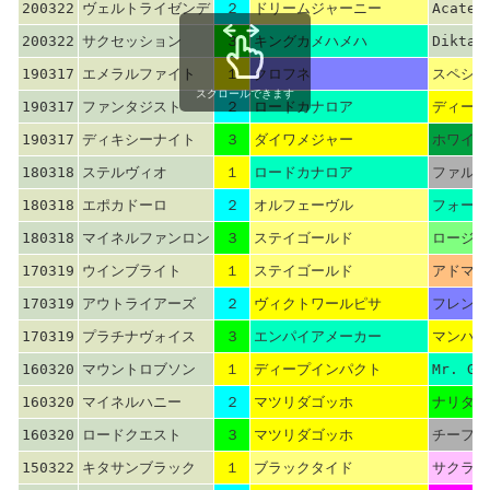
200322
ヴェルトライゼンデ
２
ドリームジャーニー
Acaten
200322
サクセッション
３
キングカメハメハ
Diktat
190317
エメラルファイト
１
クロフネ
スペシャ
スクロールできます
190317
ファンタジスト
２
ロードカナロア
ディープ
190317
ディキシーナイト
３
ダイワメジャー
ホワイト
180318
ステルヴィオ
１
ロードカナロア
ファルブ
180318
エポカドーロ
２
オルフェーヴル
フォーテ
180318
マイネルファンロン
３
ステイゴールド
ロージズ
170319
ウインブライト
１
ステイゴールド
アドマイ
170319
アウトライアーズ
２
ヴィクトワールピサ
フレンチ
170319
プラチナヴォイス
３
エンパイアメーカー
マンハッ
160320
マウントロブソン
１
ディープインパクト
Mr. Gr
160320
マイネルハニー
２
マツリダゴッホ
ナリタブ
160320
ロードクエスト
３
マツリダゴッホ
チーフベ
150322
キタサンブラック
１
ブラックタイド
サクラバ