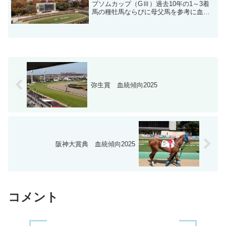
プソムカップ（GⅢ）過去10年の1～3着
馬の種牡馬ならびに母父馬を参考に血統
分析します。
弥生賞 血統傾向2025
阪神大賞典 血統傾向2025
コメント