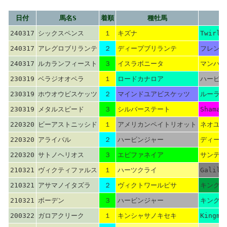
日付
馬名S
着順
種牡馬
240317
シックスペンス
１
キズナ
Twirli
240317
アレグロブリランテ
２
ディープブリランテ
フレンチ
240317
ルカランフィースト
３
イスラボニータ
マンハッ
230319
ベラジオオペラ
１
ロードカナロア
ハービン
230319
ホウオウビスケッツ
２
マインドユアビスケッツ
ルーラー
230319
メタルスピード
３
シルバーステート
Shamar
220320
ビーアストニッシド
１
アメリカンペイトリオット
ネオユニ
220320
アライバル
２
ハービンジャー
ディープ
220320
サトノヘリオス
３
エピファネイア
サンデー
210321
ヴィクティファルス
１
ハーツクライ
Galile
210321
アサマノイタズラ
２
ヴィクトワールピサ
キングヘ
210321
ボーデン
３
ハービンジャー
キングカ
200322
ガロアクリーク
１
キンシャサノキセキ
Kingma