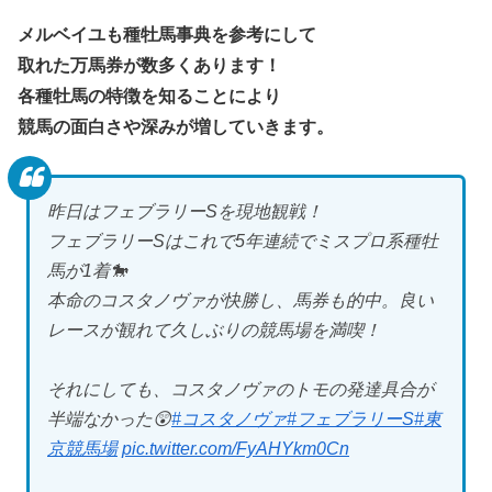
メルベイユも種牡馬事典を参考にして
取れた万馬券が数多くあります！
各種牡馬の特徴を知ることにより
競馬の面白さや深みが増していきます。
昨日はフェブラリーSを現地観戦！
フェブラリーSはこれで5年連続でミスプロ系種牡
馬が1着🐎
本命のコスタノヴァが快勝し、馬券も的中。良い
レースが観れて久しぶりの競馬場を満喫！
それにしても、コスタノヴァのトモの発達具合が
半端なかった😲
#コスタノヴァ
#フェブラリーS
#東
京競馬場
pic.twitter.com/FyAHYkm0Cn