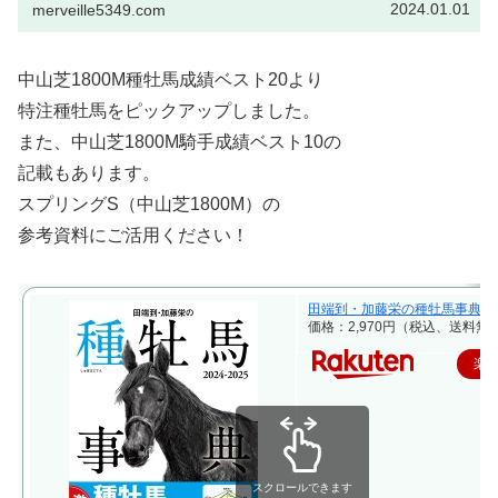
2024.01.01
merveille5349.com
中山芝1800M種牡馬成績ベスト20より
特注種牡馬をピックアップしました。
また、中山芝1800M騎手成績ベスト10の
記載もあります。
スプリングS（中山芝1800M）の
参考資料にご活用ください！
田端到・加藤栄の種牡馬事典 2024-2
価格：2,970円（税込、送料無料
楽
スクロールできます