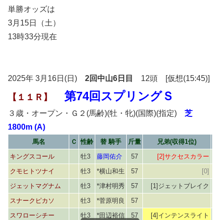
単勝オッズは
3月15日（土）
13時33分現在
2025年 3月16日(日)
2回中山6日目
12頭 [仮想(15:45)]
第74回スプリングＳ
【１１Ｒ】
３歳・オープン・Ｇ２(馬齢)(牡・牝)(国際)(指定)
芝
1800m (A)
馬名
Ｃ
性齢
替 騎手
斤量
兄弟(収得1位)
キングスコール
牡3
藤岡佑介
57
[2]サクセスカラー
クモヒトツナイ
牡3
*横山和生
57
[0]
ジェットマグナム
牡3
*津村明秀
57
[1]ジェットブレイク
スナークピカソ
牡3
*菅原明良
57
スワローシチー
牡3
*田辺裕信
57
[4]インテンスライト