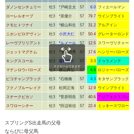
ダノンセンチュリー
牡3
*戸崎圭太
57
6.0
フィエールマン
ローレルオーブ
牡3
*原優介
57
79.7
ウインブライト
クモヒトツナイ
牡3
*横山和生
57
31.2
アルアイン
ニホンピロデヴィン
牡3
小沢大仁
57
50.4
グレーターロンドン
レーヴブリリアント
牡3
*ルメール
57
12.5
スワーヴリチャード
ジェットマグナム
牡3
*津村明秀
57
17.6
ヘンリーバローズ
キングスコール
牡3
藤岡佑介
57
3.3
ドゥラメンテ
スクロールできます
マテンロウバローズ
牡3
横山典弘
57
4.8
ロジャーバローズ
ピコチャンブラック
牡3
*石橋脩
57
4.3
キタサンブラック
フクノブルーレイク
牡3
松岡正海
57
12.9
ウインブライト
スナークピカソ
牡3
*菅原明良
57
40.6
アジアエクスプレス
スワローシチー
牡3
*田辺裕信
57
22.4
ミッキースワロー
スプリングS出走馬の父母
ならびに母父馬