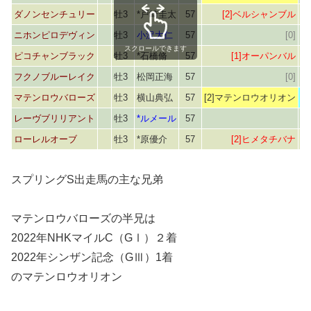
ダノンセンチュリー
牡3
*戸崎圭太
57
[2]ベルシャンブル
ニホンピロデヴィン
牡3
小沢大仁
57
[0]
スクロールできます
ピコチャンブラック
牡3
*石橋脩
57
[1]オーパンバル
フクノブルーレイク
牡3
松岡正海
57
[0]
マテンロウバローズ
牡3
横山典弘
57
[2]マテンロウオリオン
[
レーヴブリリアント
牡3
*ルメール
57
ローレルオーブ
牡3
*原優介
57
[2]ヒメタチバナ
スプリングS出走馬の主な兄弟
マテンロウバローズの半兄は
2022年NHKマイルC（GⅠ）２着
2022年シンザン記念（GⅢ）1着
のマテンロウオリオン