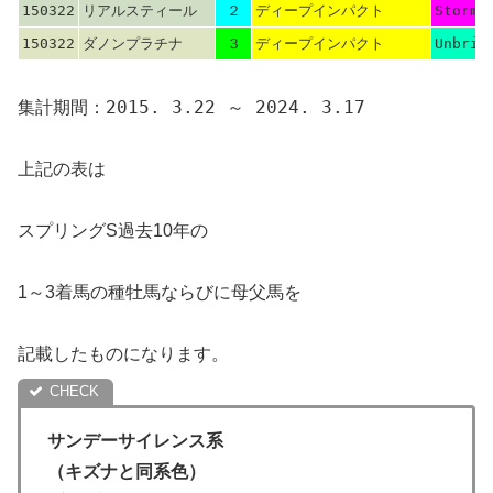
150322
リアルスティール
２
ディープインパクト
Storm 
150322
ダノンプラチナ
３
ディープインパクト
Unbrid
集計期間：2015. 3.22 ～ 2024. 3.17
上記の表は
スプリングS過去10年の
1～3着馬の種牡馬ならびに母父馬を
記載したものになります。
サンデーサイレンス系
（キズナと同系色）