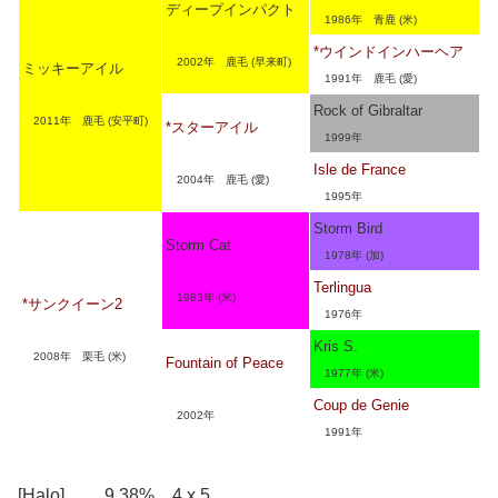
ディープインパクト
1986年 青鹿 (米)
*ウインドインハーヘア
2002年 鹿毛 (早来町)
ミッキーアイル
1991年 鹿毛 (愛)
Rock of Gibraltar
2011年 鹿毛 (安平町)
*スターアイル
1999年
Isle de France
2004年 鹿毛 (愛)
1995年
Storm Bird
Storm Cat
1978年 (加)
Terlingua
1983年 (米)
*サンクイーン2
1976年
Kris S.
2008年 栗毛 (米)
Fountain of Peace
1977年 (米)
Coup de Genie
2002年
1991年
[Halo] 9.38% 4 x 5