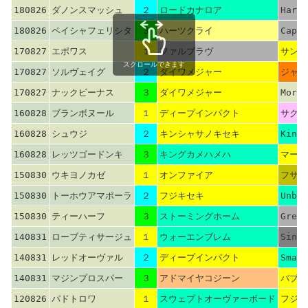
180826
ダノンスマッシュ
２
ロードカナロア
Hard 
180826
ペイシャフェリシタ
３
ハーツクライ
Cape 
170827
エポワス
１
ファルブラヴ
サンデ
スクロールできます
170827
ソルヴェイグ
２
ダイワメジャー
ジャン
170827
ナックビーナス
３
ダイワメジャー
More 
160828
ブランボヌール
１
ディープインパクト
サクラ
160828
シュウジ
２
キンシャサノキセキ
Kingm
160828
レッツゴードンキ
３
キングカメハメハ
マーベ
150830
ウキヨノカゼ
１
オンファイア
フサイ
150830
トーホウアマポーラ
２
フジキセキ
Unbri
150830
ティーハーフ
３
ストーミングホーム
Green
140831
ローブティサージュ
１
ウォーエンブレム
Sings
140831
レッドオーヴァル
２
ディープインパクト
Smart
140831
マジンプロスパー
３
アドマイヤコジーン
バブル
120826
パドトロワ
１
スウェプトオーヴァーボード
フジキ