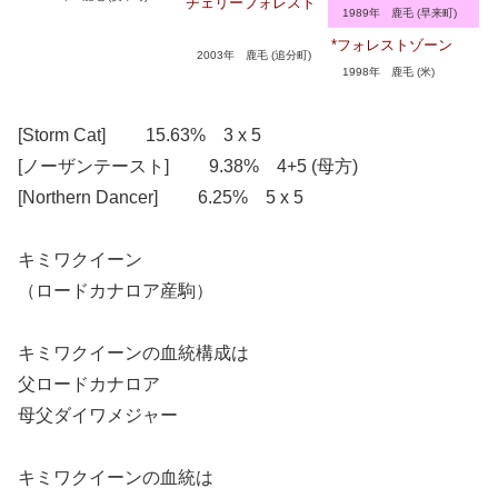
チェリーフォレスト
1989年 鹿毛 (早来町)
*フォレストゾーン
2003年 鹿毛 (追分町)
1998年 鹿毛 (米)
[Storm Cat] 15.63% 3 x 5
[ノーザンテースト] 9.38% 4+5 (母方)
[Northern Dancer] 6.25% 5 x 5
キミワクイーン
（ロードカナロア産駒）
キミワクイーンの血統構成は
父ロードカナロア
母父ダイワメジャー
キミワクイーンの血統は