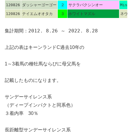
120826
ダッシャーゴーゴー
２
サクラバクシンオー
Miswa
120826
テイエムオオタカ
３
ホワイトマズル
ネヴア
集計期間：2012. 8.26 ～ 2022. 8.28
上記の表はキーンランドC過去10年の
1～3着馬の種牡馬ならびに母父馬を
記載したものになります。
サンデーサイレンス系
（ディープインパクトと同系色）
３着内率 30％
長距離型サンデーサイレンス系