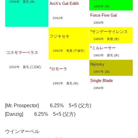
2009年 栗毛 (米)
Arch’s Gal Edith
1995年 (米)
Force Five Gal
2002年
1994年
*サンデーサイレンス
フジキセキ
1986年 青鹿 (米)
*ミルレーサー
1992年 青鹿 (千歳市)
コスモマーベラス
1983年 鹿毛 (米)
Nijinsky
2002年 栗毛 (三石町)
*ロモーラ
1967年 (加)
Single Blade
1992年 鹿毛 (米)
1984年
[Mr. Prospector] 6.25% 5+5 (父方)
[Danzig] 6.25% 5+5 (父方)
ウインマーベル