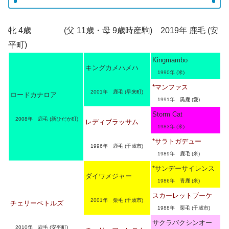
牝 4歳 (父 11歳・母 9歳時産駒) 2019年 鹿毛 (安
平町)
Kingmambo
キングカメハメハ
1990年 (米)
*マンファス
2001年 鹿毛 (早来町)
ロードカナロア
1991年 黒鹿 (愛)
Storm Cat
2008年 鹿毛 (新ひだか町)
レディブラッサム
1983年 (米)
*サラトガデュー
1996年 鹿毛 (千歳市)
1989年 鹿毛 (米)
*サンデーサイレンス
ダイワメジャー
1986年 青鹿 (米)
スカーレットブーケ
2001年 栗毛 (千歳市)
チェリーペトルズ
1988年 栗毛 (千歳市)
サクラバクシンオー
2010年 鹿毛 (安平町)