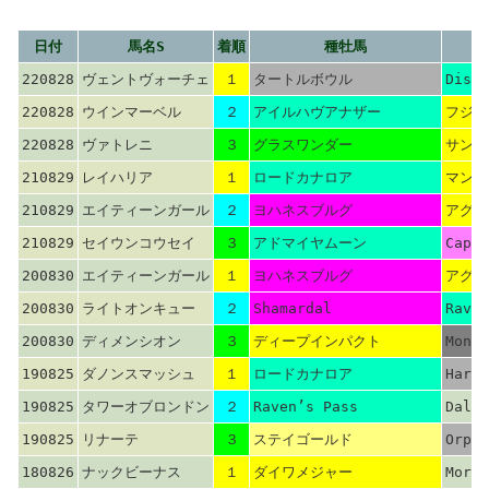
日付
馬名S
着順
種牡馬
220828
ヴェントヴォーチェ
１
タートルボウル
Dista
220828
ウインマーベル
２
アイルハヴアナザー
フジキ
220828
ヴァトレニ
３
グラスワンダー
サンデ
210829
レイハリア
１
ロードカナロア
マンハ
210829
エイティーンガール
２
ヨハネスブルグ
アグネ
210829
セイウンコウセイ
３
アドマイヤムーン
Capot
200830
エイティーンガール
１
ヨハネスブルグ
アグネ
200830
ライトオンキュー
２
Shamardal
Raven
200830
ディメンシオン
３
ディープインパクト
Montj
190825
ダノンスマッシュ
１
ロードカナロア
Hard 
190825
タワーオブロンドン
２
Raven’s Pass
Dalak
190825
リナーテ
３
ステイゴールド
Orpen
180826
ナックビーナス
１
ダイワメジャー
More 