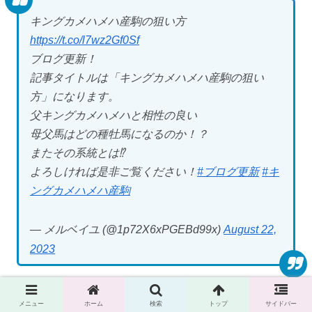
キングカメハメハ産駒の狙い方
https://t.co/l7wz2Gf0Sf
ブログ更新！
記事タイトルは「キングカメハメハ産駒の狙い
方」になります。
父キングカメハメハと相性の良い
母父馬はどの種牡馬になるのか！？
またその系統とは⁉
よろしければ是非ご覧ください！
#ブログ更新
#キ
ングカメハメハ産駒
— メルベイユ (@1p72X6xPGEBd99x)
August 22,
2023
Twitter始めました！
メニュー
ホーム
検索
トップ
サイドバー