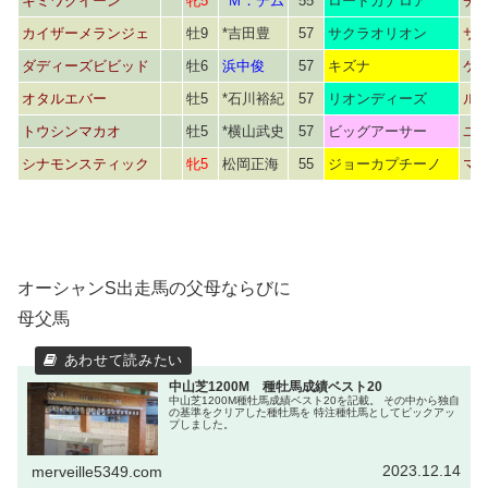
キミワクイーン
牝5
*Ｍ．デム
55
ロードカナロア
チ
カイザーメランジェ
牡9
*吉田豊
57
サクラオリオン
サ
ダディーズビビッド
牡6
浜中俊
57
キズナ
ケ
オタルエバー
牡5
*石川裕紀
57
リオンディーズ
ル
トウシンマカオ
牡5
*横山武史
57
ビッグアーサー
ユ
シナモンスティック
牝5
松岡正海
55
ジョーカプチーノ
マ
オーシャンS出走馬の父母ならびに
母父馬
中山芝1200M 種牡馬成績ベスト20
中山芝1200M種牡馬成績ベスト20を記載。 その中から独自
の基準をクリアした種牡馬を 特注種牡馬としてピックアッ
プしました。
2023.12.14
merveille5349.com