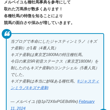
メルベイユも種牡馬事典を参考にして
取れた万馬券が数多くあります！
各種牡馬の特徴を知ることにより
競馬の面白さや深みが増していきます。
当ブログで本命にしたジャスティンミラノ（キズ
ナ産駒）が1着（4番人気）
キズナ産駒は東京芝1800Mの特注種牡馬。
今日の東京9R初音ステークス（東京芝1800M）を
制したのもキズナ産駒のコンクシェル（5番人気）
でした。
キズナ産駒は本当に妙味ある種牡馬。
#ジャスティ
ンミラノ
#キズナ産駒
— メルベイユ (@1p72X6xPGEBd99x)
February
11, 2024