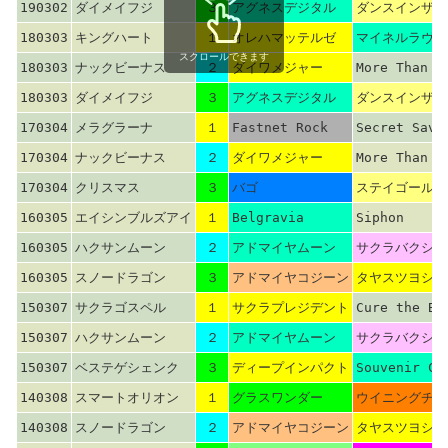
190302
ダイメイフジ
３
アグネスデジタル
ダンスインザダ
180303
キングハート
１
オレハマッテルゼ
マイネルラヴ
スクロールできます
180303
ナックビーナス
２
ダイワメジャー
More Than R
180303
ダイメイフジ
３
アグネスデジタル
ダンスインザダ
170304
メラグラーナ
１
Fastnet Rock
Secret Savi
170304
ナックビーナス
２
ダイワメジャー
More Than R
170304
クリスマス
３
バゴ
ステイゴールド
160305
エイシンブルズアイ
１
Belgravia
Siphon
160305
ハクサンムーン
２
アドマイヤムーン
サクラバクシン
160305
スノードラゴン
３
アドマイヤコジーン
タヤスツヨシ
150307
サクラゴスペル
１
サクラプレジデント
Cure the Bl
150307
ハクサンムーン
２
アドマイヤムーン
サクラバクシン
150307
ベステゲシェンク
３
ディープインパクト
Souvenir Co
140308
スマートオリオン
１
グラスワンダー
ウイニングチケ
140308
スノードラゴン
２
アドマイヤコジーン
タヤスツヨシ