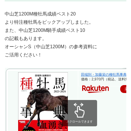
中山芝1200M種牡馬成績ベスト20
より特注種牡馬をピックアップしました。
また、中山芝1200M騎手成績ベスト10
の記載もあります。
オーシャンS（中山芝1200M）の参考資料に
ご活用ください！
田端到・加藤栄の種牡馬事典 2023-2
価格：2,970円（税込、送料無料
楽
スクロールできます