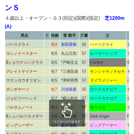
ンＳ
４歳以上・オープン・Ｇ３(別定)(国際)(指定)
芝1200m
(A)
馬名
Ｃ
性齢
替 騎手
斤量
父
バースクライ
牝4
岩田望来
55
ハーツクライ
テ
ヨシノイースター
牡6
丸山元気
57
ルーラーシップ
ア
$ショウナンハクラク
牡5
*戸崎圭太
57
Frankel
Sho
グレイトゲイナー
牡7
*三浦皇成
57
キンシャサノキセキ
キ
マテンロウオリオン
牡5
*津村明秀
57
ダイワメジャー
パ
ボンボヤージ
牝7
川須栄彦
55
ロードカナロア
デ
ジュビリーヘッド
牡7
*横山和生
57
ロードカナロア
ロ
バルサムノート
牡4
*キング
57
モーリス
エ
$シュバルツカイザー
セ6
大野拓弥
57
Dark Angel
Fas
スクロールできます
ビッグシーザー
牡4
坂井瑠星
57
ビッグアーサー
ア