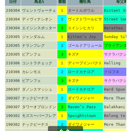
日付
馬名S
着順
種牡馬
母父馬
230304
ヴェントヴォーチェ
１
タートルボウル
Distant Vie
230304
ディヴィナシオン
２
ヴィクトワールピサ
Street Sens
230304
エイシンスポッター
３
エイシンヒカリ
Barathea
220305
ジャンダルム
１
Kitten’s Joy
Sunday Sile
220305
ナランフレグ
２
ゴールドアリュール
ブライアンズタ
220305
ビアンフェ
３
キズナ
サクラバクシン
210306
コントラチェック
１
ディープインパクト
Halling
210306
カレンモエ
２
ロードカナロア
クロフネ
210306
ビアンフェ
３
キズナ
サクラバクシン
200307
ダノンスマッシュ
１
ロードカナロア
Hard Spun
200307
ナックビーナス
２
ダイワメジャー
More Than R
200307
タワーオブロンドン
３
Raven’s Pass
Dalakhani
190302
モズスーパーフレア
１
Speightstown
Belong to M
190302
ナックビーナス
２
ダイワメジャー
More Than R