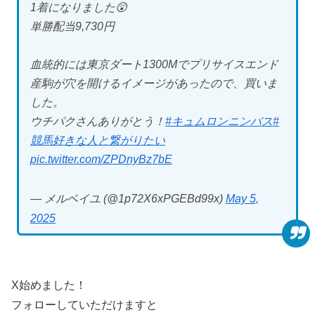
1着になりました😲
単勝配当9,730円
血統的には東京ダート1300Mでプリサイスエンド
産駒が穴を開けるイメージがあったので、買いま
した。
ウチパクさんありがとう！
#キュムロンニンバス
#
競馬好きな人と繋がりたい
pic.twitter.com/ZPDnyBz7bE
— メルベイユ (@1p72X6xPGEBd99x)
May 5,
2025
X始めました！
フォローしていただけますと