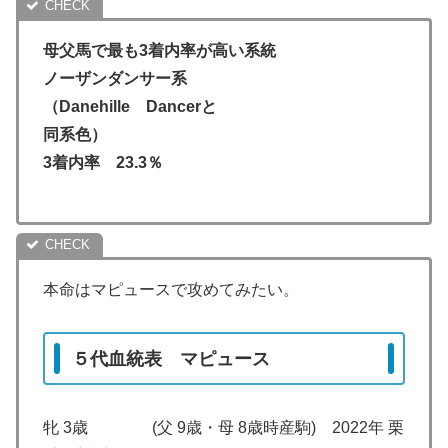
母父馬で最も3着内率が高い系統
ノーザンダンサー系
（Danehille Dancerと
同系色）
3着内率 23.3％
本命はマピュースで攻めてみたい。
５代血統表 マピュース
牝 3歳 (父 9歳・母 8歳時産駒) 2022年 栗