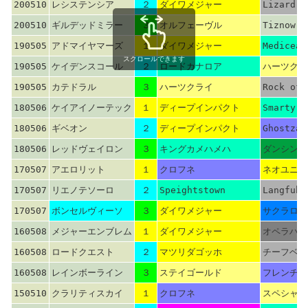
200510
レシステンシア
２
ダイワメジャー
Lizard I
200510
ギルデッドミラー
３
オルフェーヴル
Tiznow
190505
アドマイヤマーズ
１
ダイワメジャー
Medicean
スクロールできます
190505
ケイデンスコール
２
ロードカナロア
ハーツクラ
190505
カテドラル
３
ハーツクライ
Rock of 
180506
ケイアイノーテック
１
ディープインパクト
Smarty J
180506
ギベオン
２
ディープインパクト
Ghostzap
180506
レッドヴェイロン
３
キングカメハメハ
ダンシング
170507
アエロリット
１
クロフネ
ネオユニヴ
170507
リエノテソーロ
２
Speightstown
Langfuhr
170507
ボンセルヴィーソ
３
ダイワメジャー
サクラロー
160508
メジャーエンブレム
１
ダイワメジャー
オペラハウ
160508
ロードクエスト
２
マツリダゴッホ
チーフベア
160508
レインボーライン
３
ステイゴールド
フレンチデ
150510
クラリティスカイ
１
クロフネ
スペシャル