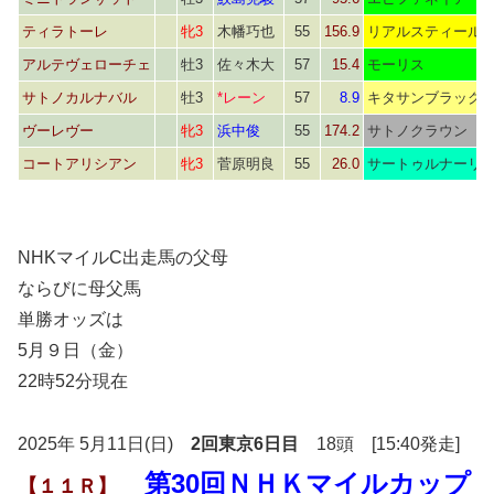
ティラトーレ
牝3
木幡巧也
55
156.9
リアルスティール
アルテヴェローチェ
牡3
佐々木大
57
15.4
モーリス
サトノカルナバル
牡3
*レーン
57
8.9
キタサンブラック
ヴーレヴー
牝3
浜中俊
55
174.2
サトノクラウン
コートアリシアン
牝3
菅原明良
55
26.0
サートゥルナーリ
NHKマイルC出走馬の父母
ならびに母父馬
単勝オッズは
5月９日（金）
22時52分現在
2025年 5月11日(日)
2回東京6日目
18頭 [15:40発走]
第30回ＮＨＫマイルカップ
【１１Ｒ】