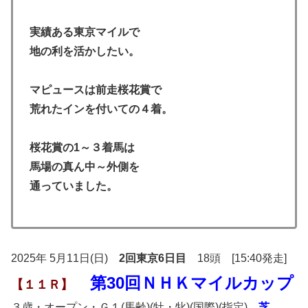
実績ある東京マイルで
地の利を活かしたい。
マピュースは前走桜花賞で
荒れたインを付いての４着。
桜花賞の1～３着馬は
馬場の真ん中～外側を
通っていました。
2025年 5月11日(日)
2回東京6日目
18頭 [15:40発走]
第30回ＮＨＫマイルカップ
【１１Ｒ】
３歳・オープン・Ｇ１(馬齢)(牡・牝)(国際)(指定)
芝