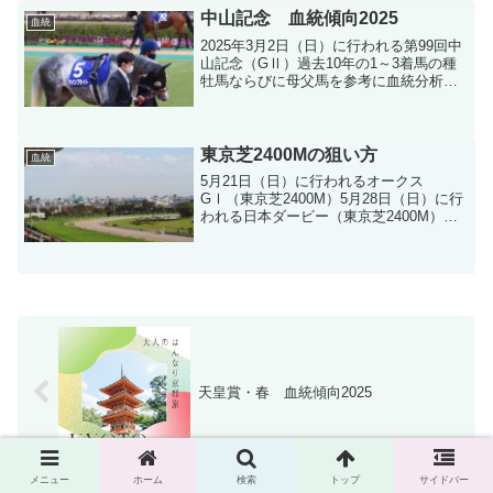
中山記念 血統傾向2025
血統
2025年3月2日（日）に行われる第99回中
山記念（GⅡ）過去10年の1～3着馬の種
牡馬ならびに母父馬を参考に血統分析し
ます。
東京芝2400Mの狙い方
血統
5月21日（日）に行われるオークス
GⅠ（東京芝2400M）5月28日（日）に行
われる日本ダービー（東京芝2400M）そ
こで、東京芝2400M種牡馬成績（過去15
年）を分析し、特注種牡馬をピックアッ
プしてみました。
天皇賞・春 血統傾向2025
メニュー
ホーム
検索
トップ
サイドバー