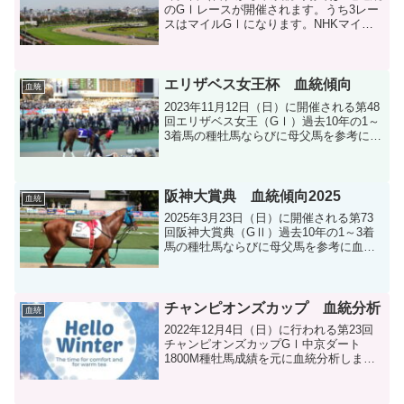
のGⅠレースが開催されます。うち3レー
スはマイルGⅠになります。NHKマイ
ル、ヴィクトリアマイル、安田記念。そ
こで、東京芝1600Mの種牡馬成績（過去
15年）を分析し、特注種牡馬をピックア
ップしてみました。
エリザベス女王杯 血統傾向
血統
2023年11月12日（日）に開催される第48
回エリザベス女王（GⅠ）過去10年の1～
3着馬の種牡馬ならびに母父馬を参考に血
統分析します。
阪神大賞典 血統傾向2025
血統
2025年3月23日（日）に開催される第73
回阪神大賞典（GⅡ）過去10年の1～3着
馬の種牡馬ならびに母父馬を参考に血統
分析します。
チャンピオンズカップ 血統分析
血統
2022年12月4日（日）に行われる第23回
チャンピオンズカップGⅠ中京ダート
1800M種牡馬成績を元に血統分析しま
す。