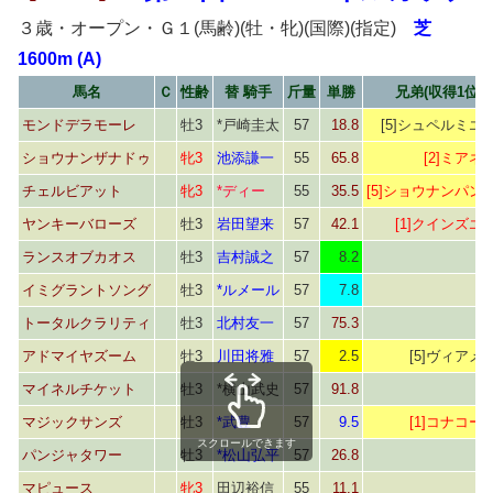
３歳・オープン・Ｇ１(馬齢)(牡・牝)(国際)(指定)
芝
1600m (A)
馬名
Ｃ
性齢
替 騎手
斤量
単勝
兄弟(収得1位)
モンドデラモーレ
牡3
*戸崎圭太
57
18.8
[5]シュペルミエ
ショウナンザナドゥ
牝3
池添謙一
55
65.8
[2]ミアネ
チェルビアット
牝3
*ディー
55
35.5
[5]ショウナンパン
ヤンキーバローズ
牡3
岩田望来
57
42.1
[1]クインズエ
ランスオブカオス
牡3
吉村誠之
57
8.2
イミグラントソング
牡3
*ルメール
57
7.8
トータルクラリティ
牡3
北村友一
57
75.3
アドマイヤズーム
牡3
川田将雅
57
2.5
[5]ヴィアメ
マイネルチケット
牡3
*横山武史
57
91.8
マジックサンズ
牡3
*武豊
57
9.5
[1]コナコー
スクロールできます
パンジャタワー
牡3
*松山弘平
57
26.8
マピュース
牝3
田辺裕信
55
11.1