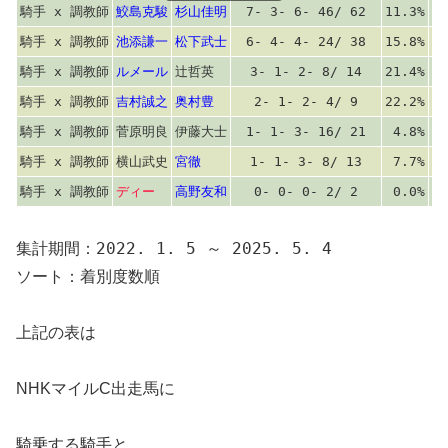
騎手 x 調教師
鮫島克駿
杉山佳明
7- 3- 6- 46/ 62
11.3%
16
騎手 x 調教師
池添謙一
松下武士
6- 4- 4- 24/ 38
15.8%
26
騎手 x 調教師
ルメール
辻哲英
3- 1- 2- 8/ 14
21.4%
28
騎手 x 調教師
吉村誠之
奥村豊
2- 1- 2- 4/ 9
22.2%
33
騎手 x 調教師
菅原明良
伊藤大士
1- 1- 3- 16/ 21
4.8%
9
騎手 x 調教師
横山武史
宮徹
1- 1- 3- 8/ 13
7.7%
15
騎手 x 調教師
ディー
高野友和
0- 0- 0- 2/ 2
0.0%
0
集計期間：2022. 1. 5 ～ 2025. 5. 4
ソート：着別度数順
上記の表は
NHKマイルC出走馬に
騎乗する騎手と