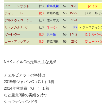
ミニトランザット
牡3
鮫島克駿
57
95.6
[2]イフェイ
ティラトーレ
牝3
木幡巧也
55
156.9
[3]オールセイ
アルテヴェローチェ
牡3
佐々木大
57
15.4
サトノカルナバル
牡3
*レーン
57
8.9
[7]ジャスティンス
ヴーレヴー
牝3
浜中俊
55
174.2
[1]シルバーニ
コートアリシアン
牝3
菅原明良
55
26.0
[3]コートパル
NHKマイルC出走馬の主な兄弟
チェルビアットの半姉は
2015年ジャパンC（GⅠ）1着
2014年秋華賞（GⅠ）１着
など重賞3勝の実績を持つ
ショウナンパンドラ