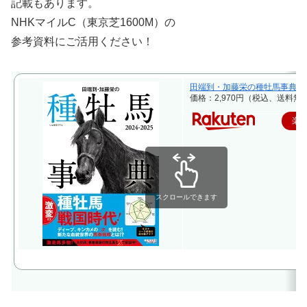
記載もあります。
NHKマイルC（東京芝1600M）の
参考資料にご活用ください！
田端到・加藤栄の種牡馬事典 20
価格：2,970円（税込、送料無料
楽
スクロールできます