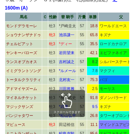
1600m (A)
馬名
Ｃ
性齢
替 騎手
斤量
単勝
父
モンドデラモーレ
牡3
*戸崎圭太
57
18.8
ワールドエース
ショウナンザナドゥ
牝3
池添謙一
55
65.8
キズナ
チェルビアット
牝3
*ディー
55
35.5
ロードカナロア
ヤンキーバローズ
牡3
岩田望来
57
42.1
エピファネイア
ランスオブカオス
牡3
吉村誠之
57
8.2
シルバーステート
イミグラントソング
牡3
*ルメール
57
7.8
マクフィ
トータルクラリティ
牡3
北村友一
57
75.3
バゴ
アドマイヤズーム
牡3
川田将雅
57
2.5
モーリス
マイネルチケット
牡3
*横山武史
57
91.8
ダノンバラード
マジックサンズ
牡3
*武豊
57
9.5
キズナ
スクロールできます
パンジャタワー
牡3
*松山弘平
57
26.8
タワーオブロンド
マピュース
牝3
田辺裕信
55
11.1
マインドユアビス
ミニトランザット
牡3
鮫島克駿
57
95.6
エピファネイア