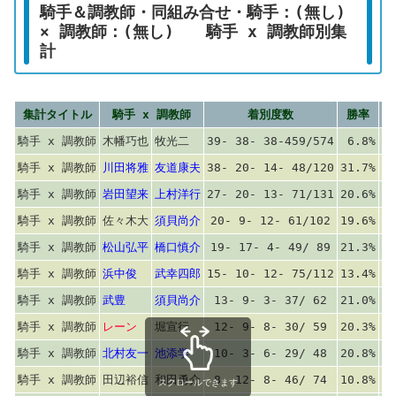
騎手＆調教師・同組み合せ・騎手：(無し)
× 調教師：(無し) 騎手 x 調教師別集
計
集計タイトル
騎手 x 調教師
着別度数
勝率
連
騎手 x 調教師
木幡巧也
牧光二
39- 38- 38-459/574
6.8%
13
騎手 x 調教師
川田将雅
友道康夫
38- 20- 14- 48/120
31.7%
48
騎手 x 調教師
岩田望来
上村洋行
27- 20- 13- 71/131
20.6%
35
騎手 x 調教師
佐々木大
須貝尚介
20- 9- 12- 61/102
19.6%
28
騎手 x 調教師
松山弘平
橋口慎介
19- 17- 4- 49/ 89
21.3%
40
騎手 x 調教師
浜中俊
武幸四郎
15- 10- 12- 75/112
13.4%
22
騎手 x 調教師
武豊
須貝尚介
13- 9- 3- 37/ 62
21.0%
35
騎手 x 調教師
レーン
堀宣行
12- 9- 8- 30/ 59
20.3%
35
騎手 x 調教師
北村友一
池添学
10- 3- 6- 29/ 48
20.8%
27
騎手 x 調教師
田辺裕信
和田勇介
8- 12- 8- 46/ 74
10.8%
27
スクロールできます