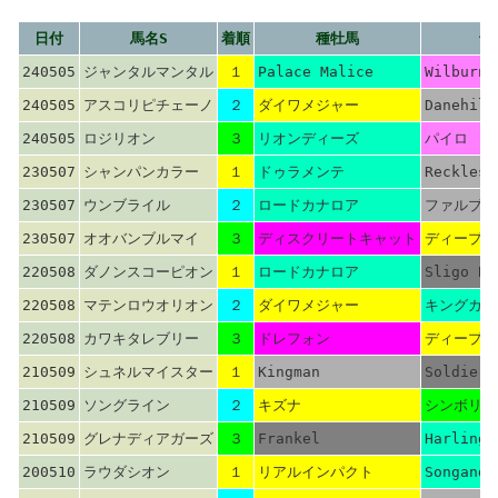
日付
馬名S
着順
種牡馬
母
240505
ジャンタルマンタル
１
Palace Malice
Wilburn
240505
アスコリピチェーノ
２
ダイワメジャー
Danehill
240505
ロジリオン
３
リオンディーズ
パイロ
230507
シャンパンカラー
１
ドゥラメンテ
Reckless
230507
ウンブライル
２
ロードカナロア
ファルブラ
230507
オオバンブルマイ
３
ディスクリートキャット
ディープイ
220508
ダノンスコーピオン
１
ロードカナロア
Sligo Ba
220508
マテンロウオリオン
２
ダイワメジャー
キングカメ
220508
カワキタレブリー
３
ドレフォン
ディープイ
210509
シュネルマイスター
１
Kingman
Soldier 
210509
ソングライン
２
キズナ
シンボリク
210509
グレナディアガーズ
３
Frankel
Harlingt
200510
ラウダシオン
１
リアルインパクト
Songanda