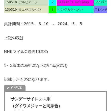
150510
アルビアーノ
２
Harlan’s Holiday
Unbridle
150510
ミュゼスルタン
３
キングカメハメハ
フレンチデ
集計期間：2015. 5.10 ～ 2024. 5. 5
上記の表は
NHKマイルC過去10年の
1～3着馬の種牡馬ならびに母父馬を
記載したものになります。
サンデーサイレンス系
（ダイワメジャーと同系色）