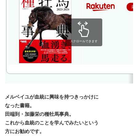
楽
スクロールできます
メルベイユが血統に興味を持つきっかけに
なった書籍。
田端到・加藤栄の種牡馬事典。
これから血統のことを学んでみたいという
方にお勧めです。