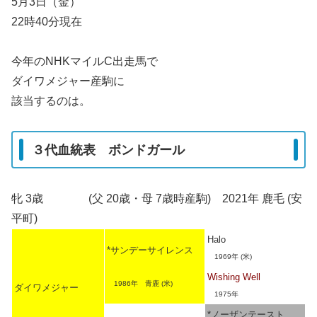
5月3日（金）
22時40分現在
今年のNHKマイルC出走馬で
ダイワメジャー産駒に
該当するのは。
３代血統表 ボンドガール
牝 3歳 (父 20歳・母 7歳時産駒) 2021年 鹿毛 (安
平町)
Halo
*サンデーサイレンス
1969年 (米)
Wishing Well
1986年 青鹿 (米)
ダイワメジャー
1975年
*ノーザンテースト