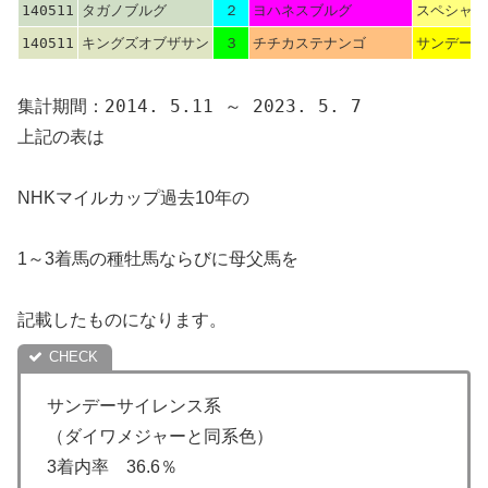
140511
タガノブルグ
２
ヨハネスブルグ
スペシャル
140511
キングズオブザサン
３
チチカステナンゴ
サンデーサ
集計期間：2014. 5.11 ～ 2023. 5. 7
上記の表は
NHKマイルカップ過去10年の
1～3着馬の種牡馬ならびに母父馬を
記載したものになります。
サンデーサイレンス系
（ダイワメジャーと同系色）
3着内率 36.6％