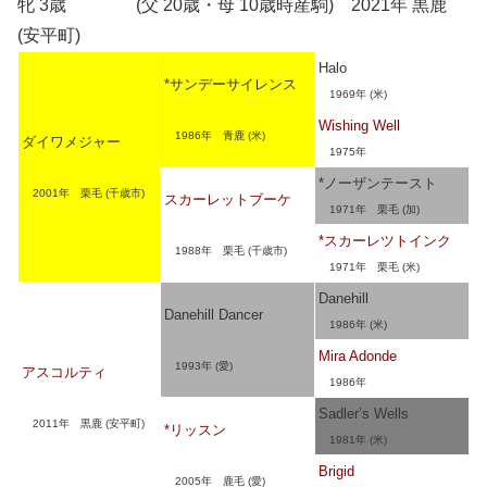
牝 3歳 (父 20歳・母 10歳時産駒) 2021年 黒鹿
(安平町)
Halo
*サンデーサイレンス
1969年 (米)
Wishing Well
1986年 青鹿 (米)
ダイワメジャー
1975年
*ノーザンテースト
2001年 栗毛 (千歳市)
スカーレットブーケ
1971年 栗毛 (加)
*スカーレツトインク
1988年 栗毛 (千歳市)
1971年 栗毛 (米)
Danehill
Danehill Dancer
1986年 (米)
Mira Adonde
1993年 (愛)
アスコルティ
1986年
Sadler’s Wells
2011年 黒鹿 (安平町)
*リッスン
1981年 (米)
Brigid
2005年 鹿毛 (愛)