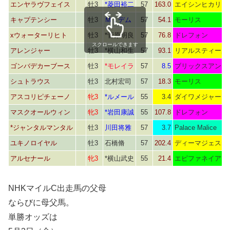
エンヤラヴフェイス
牡3
*菱田裕二
57
163.0
エイシンヒカリ
キャプテンシー
牡3
Ｍ．デム
57
54.1
モーリス
xウォーターリヒト
牡3
*菅原明良
57
76.8
ドレフォン
スクロールできます
アレンジャー
牡3
*横山和生
57
93.1
リアルスティール
ゴンバデカーブース
牡3
*モレイラ
57
8.5
ブリックスアンド
シュトラウス
牡3
北村宏司
57
18.3
モーリス
アスコリピチェーノ
牝3
*ルメール
55
3.4
ダイワメジャー
マスクオールウィン
牝3
*岩田康誠
55
107.8
ドレフォン
*ジャンタルマンタル
牡3
川田将雅
57
3.7
Palace Malice
ユキノロイヤル
牡3
石橋脩
57
202.4
ディーマジェステ
アルセナール
牝3
*横山武史
55
21.4
エピファネイア
NHKマイルC出走馬の父母
ならびに母父馬。
単勝オッズは