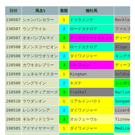
日付
馬名S
着順
種牡馬
母
230507
シャンパンカラー
１
ドゥラメンテ
Reckless
230507
ウンブライル
２
ロードカナロア
ファルブラ
230507
オオバンブルマイ
３
ディスクリートキャット
ディープイ
220508
ダノンスコーピオン
１
ロードカナロア
Sligo Ba
220508
マテンロウオリオン
２
ダイワメジャー
キングカメ
220508
カワキタレブリー
３
ドレフォン
ディープイ
210509
シュネルマイスター
１
Kingman
Soldier 
210509
ソングライン
２
キズナ
シンボリク
210509
グレナディアガーズ
３
Frankel
Harlingt
200510
ラウダシオン
１
リアルインパクト
Songanda
200510
レシステンシア
２
ダイワメジャー
Lizard I
200510
ギルデッドミラー
３
オルフェーヴル
Tiznow
190505
アドマイヤマーズ
１
ダイワメジャー
Medicean