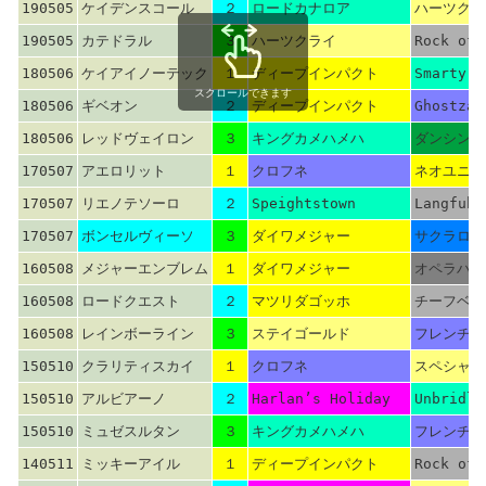
190505
ケイデンスコール
２
ロードカナロア
ハーツクラ
190505
カテドラル
３
ハーツクライ
Rock of 
180506
ケイアイノーテック
１
ディープインパクト
Smarty J
スクロールできます
180506
ギベオン
２
ディープインパクト
Ghostzap
180506
レッドヴェイロン
３
キングカメハメハ
ダンシング
170507
アエロリット
１
クロフネ
ネオユニヴ
170507
リエノテソーロ
２
Speightstown
Langfuhr
170507
ボンセルヴィーソ
３
ダイワメジャー
サクラロー
160508
メジャーエンブレム
１
ダイワメジャー
オペラハウ
160508
ロードクエスト
２
マツリダゴッホ
チーフベア
160508
レインボーライン
３
ステイゴールド
フレンチデ
150510
クラリティスカイ
１
クロフネ
スペシャル
150510
アルビアーノ
２
Harlan’s Holiday
Unbridle
150510
ミュゼスルタン
３
キングカメハメハ
フレンチデ
140511
ミッキーアイル
１
ディープインパクト
Rock of 