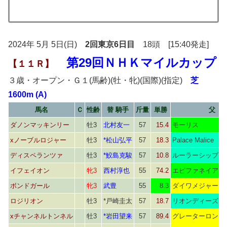
2024年 5月 5日(日)
2回東京6日目
18頭 [15:40発走]
第29回ＮＨＫマイルカップ
【１１Ｒ】
３歳・オープン・Ｇ１(馬齢)(牡・牝)(国際)(指定)
芝
1600m (A)
馬名
Ｃ
性齢
替 騎手
斤量
単勝
父
ダノンマッキンリー
牡3
北村友一
57
15.4
モーリス
xノーブルロジャー
牡3
*松山弘平
57
18.3
Palace Malice
ディスペランツァ
牡3
*鮫島克駿
57
10.8
ルーラーシップ
イフェイオン
牝3
西村淳也
55
74.2
エピファネイア
ボンドガール
牝3
武豊
55
8.3
ダイワメジャー
ロジリオン
牡3
*戸崎圭太
57
18.7
リオンディーズ
xチャンネルトンネル
牡3
*岩田望来
57
89.4
グレーターロンド