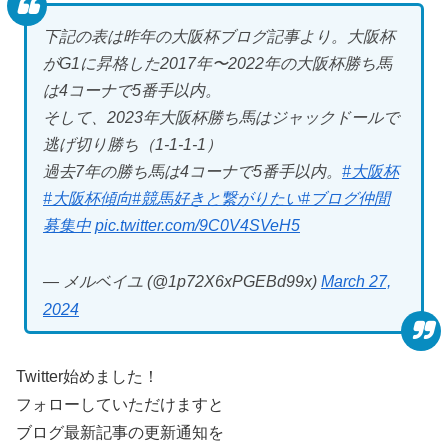
下記の表は昨年の大阪杯ブログ記事より。大阪杯
がG1に昇格した2017年〜2022年の大阪杯勝ち馬
は4コーナで5番手以内。
そして、2023年大阪杯勝ち馬はジャックドールで
逃げ切り勝ち（1-1-1-1）
過去7年の勝ち馬は4コーナで5番手以内。
#大阪杯
#大阪杯傾向
#競馬好きと繋がりたい
#ブログ仲間
募集中
pic.twitter.com/9C0V4SVeH5
— メルベイユ (@1p72X6xPGEBd99x)
March 27,
2024
Twitter始めました！
フォローしていただけますと
ブログ最新記事の更新通知を