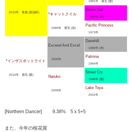
1991年 鹿毛 (愛)
Storm Cat
2010年 青鹿 (新冠町)
*キャットクイル
1983年 (米)
Pacific Princess
1990年 鹿毛 (加)
1973年
Danehill
Exceed And Excel
1986年 (米)
Patrona
2000年
*インザスポットライト
1994年
Street Cry
2014年 鹿毛 (愛)
Naruko
1998年 (愛)
Lake Toya
2009年
2002年
[Northern Dancer] 9.38% 5 x 5+5
また、今年の桜花賞