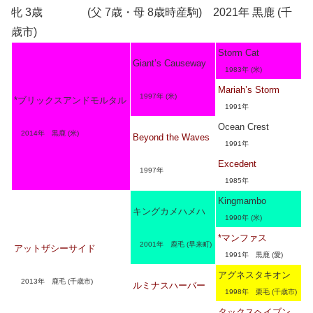
牝 3歳 (父 7歳・母 8歳時産駒) 2021年 黒鹿 (千
歳市)
Storm Cat
Giant’s Causeway
1983年 (米)
Mariah’s Storm
1997年 (米)
*ブリックスアンドモルタル
1991年
Ocean Crest
2014年 黒鹿 (米)
Beyond the Waves
1991年
Excedent
1997年
1985年
Kingmambo
キングカメハメハ
1990年 (米)
*マンファス
2001年 鹿毛 (早来町)
アットザシーサイド
1991年 黒鹿 (愛)
アグネスタキオン
2013年 鹿毛 (千歳市)
ルミナスハーバー
1998年 栗毛 (千歳市)
タックスヘイブン