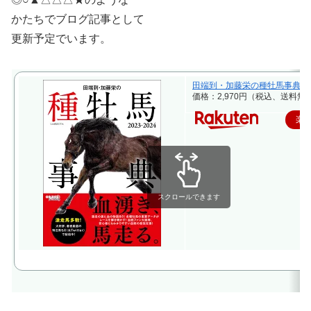
かたちでブログ記事として
更新予定でいます。
田端到・加藤栄の種牡馬事典 2023-2
価格：2,970円（税込、送料無料
楽
スクロールできます