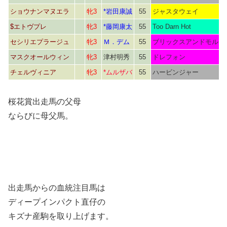
ショウナンマヌエラ
牝3
*岩田康誠
55
ジャスタウェイ
$エトヴプレ
牝3
*藤岡康太
55
Too Darn Hot
セシリエプラージュ
牝3
Ｍ．デム
55
ブリックスアンドモルタ
マスクオールウィン
牝3
津村明秀
55
ドレフォン
チェルヴィニア
牝3
*ムルザバ
55
ハービンジャー
桜花賞出走馬の父母
ならびに母父馬。
出走馬からの血統注目馬は
ディープインパクト直仔の
キズナ産駒を取り上げます。