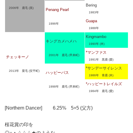
Bering
2006年 鹿毛 (英)
Penang Pearl
1983年
Guapa
1996年
1988年
Kingmambo
キングカメハメハ
1990年 (米)
*マンファス
2001年 鹿毛 (早来町)
チェッキーノ
1991年 黒鹿 (愛)
*サンデーサイレンス
2013年 栗毛 (安平町)
ハッピーパス
1986年 青鹿 (米)
*ハッピートレイルズ
1998年 鹿毛 (早来町)
1984年 鹿毛 (愛)
[Northern Dancer] 6.25% 5+5 (父方)
桜花賞の印を
◎○▲△△△★のような