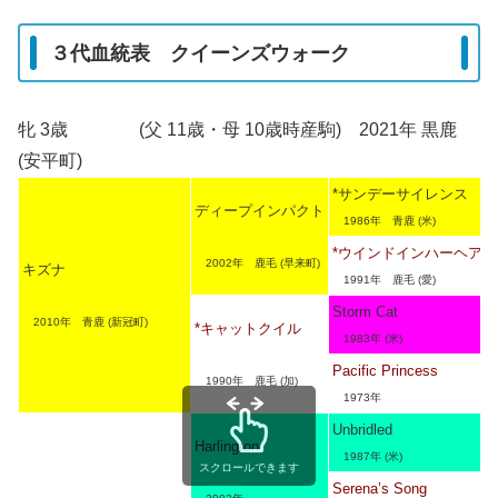
３代血統表 クイーンズウォーク
牝 3歳 (父 11歳・母 10歳時産駒) 2021年 黒鹿
(安平町)
*サンデーサイレンス
ディープインパクト
1986年 青鹿 (米)
*ウインドインハーヘア
2002年 鹿毛 (早来町)
キズナ
1991年 鹿毛 (愛)
Storm Cat
2010年 青鹿 (新冠町)
*キャットクイル
1983年 (米)
Pacific Princess
1990年 鹿毛 (加)
1973年
Unbridled
Harlington
1987年 (米)
スクロールできます
Serena’s Song