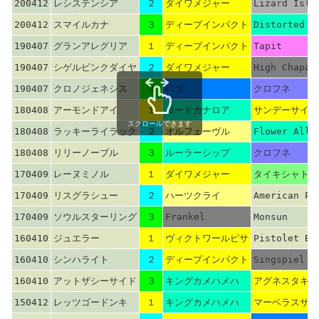
200412
レシステンシア
２
ダイワメジャー
Lizard Isla
200412
スマイルカナ
３
ディープインパクト
Distorted H
190407
グランアレグリア
１
ディープインパクト
Tapit
190407
シゲルピンクダイヤ
２
ダイワメジャー
High Chapar
190407
クロノジェネシス
３
バゴ
クロフネ
180408
アーモンドアイ
１
ロードカナロア
サンデーサイレ
スクロールできます
180408
ラッキーライラック
２
オルフェーヴル
Flower Alle
180408
リリーノーブル
３
ルーラーシップ
クロフネ
170409
レーヌミノル
１
ダイワメジャー
タイキシャトル
170409
リスグラシュー
２
ハーツクライ
American Po
170409
ソウルスターリング
３
Frankel
Monsun
160410
ジュエラー
１
ヴィクトワールピサ
Pistolet Bl
160410
シンハライト
２
ディープインパクト
Singspiel
160410
アットザシーサイド
３
キングカメハメハ
アグネスタキオ
150412
レッツゴードンキ
１
キングカメハメハ
マーベラスサン