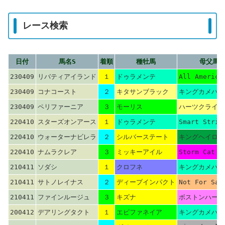
レース検索
日付
馬名S
着順
種牡馬
母父馬
230409
リバティアイランド
１
ドゥラメンテ
All America
230409
コナコースト
２
キタサンブラック
キングカメハメ
230409
ペリファーニア
３
モーリス
ハーツクライ
220410
スターズオンアース
１
ドゥラメンテ
Smart Strik
220410
ウォーターナビレラ
２
シルバーステート
キングヘイロー
220410
ナムラクレア
３
ミッキーアイル
Storm Cat
210411
ソダシ
１
クロフネ
キングカメハメ
210411
サトノレイナス
２
ディープインパクト
Not For Sal
210411
ファインルージュ
３
キズナ
ボストンハーバ
200412
デアリングタクト
１
エピファネイア
キングカメハメ