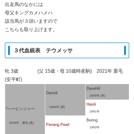
出走馬のなかには
母父キングカメハメハ
該当馬が３頭いますので
こちらも取り上げます。
３代血統表 テウメッサ
牝 3歳 (父 15歳・母 10歳時産駒) 2021年 栗毛
(安平町)
Danehill
Dansili
1986年 (米)
Hasili
1996年 (英)
*ハービンジャー
1991年
Bering
2006年 鹿毛 (英)
Penang Pearl
1983年