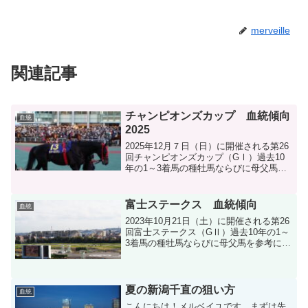
merveille
関連記事
チャンピオンズカップ 血統傾向
血統
2025
2025年12月７日（日）に開催される第26
回チャンピオンズカップ（GⅠ）過去10
年の1～3着馬の種牡馬ならびに母父馬を
参考に血統分析します。
富士ステークス 血統傾向
血統
2023年10月21日（土）に開催される第26
回富士ステークス（GⅡ）過去10年の1～
3着馬の種牡馬ならびに母父馬を参考に血
統分析します。
夏の新潟千直の狙い方
血統
こんにちは！メルベイユです。まずは先