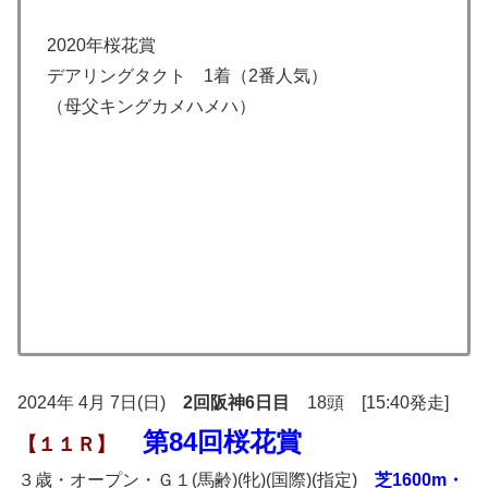
2020年桜花賞
デアリングタクト 1着（2番人気）
（母父キングカメハメハ）
2024年 4月 7日(日)
2回阪神6日目
18頭 [15:40発走]
第84回桜花賞
【１１Ｒ】
３歳・オープン・Ｇ１(馬齢)(牝)(国際)(指定)
芝1600m・