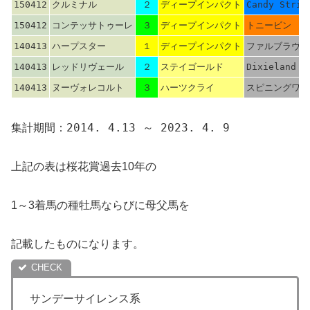
150412
クルミナル
２
ディープインパクト
Candy Strip
150412
コンテッサトゥーレ
３
ディープインパクト
トニービン
140413
ハープスター
１
ディープインパクト
ファルブラヴ
140413
レッドリヴェール
２
ステイゴールド
Dixieland B
140413
ヌーヴォレコルト
３
ハーツクライ
スピニングワー
集計期間：2014. 4.13 ～ 2023. 4. 9
上記の表は桜花賞過去10年の
1～3着馬の種牡馬ならびに母父馬を
記載したものになります。
サンデーサイレンス系