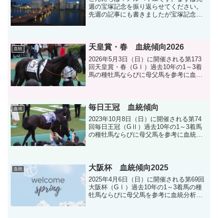
週の宝塚記念を振り返らせてください。
先週の記事にも書きましたが宝塚記念は
自分の中で大勝負と位置付けていまし
た。結果は何とか勝って生還することが
できました。宝塚記念は上記の単勝、馬
連のほかに馬単、3連単が的...
天皇賞・春 血統傾向2026
血統
2026年5月3日（日）に開催される第173
回天皇賞・春（GⅠ）過去10年の1～3着
馬の種牡馬ならびに母父馬を参考に血統
分析します。
毎日王冠 血統傾向
血統
2023年10月8日（日）に開催される第74
回毎日王冠（GⅡ）過去10年の1～3着馬
の種牡馬ならびに母父馬を参考に血統分
析します。
大阪杯 血統傾向2025
血統
2025年4月6日（日）に開催される第69回
大阪杯（GⅠ）過去10年の1～3着馬の種
牡馬ならびに母父馬を参考に血統分析し
ます。