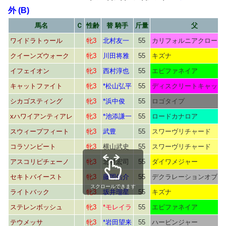
外 (B)
馬名
Ｃ
性齢
替 騎手
斤量
父
ワイドラトゥール
牝3
北村友一
55
カリフォルニアクローム
クイーンズウォーク
牝3
川田将雅
55
キズナ
イフェイオン
牝3
西村淳也
55
エピファネイア
キャットファイト
牝3
*松山弘平
55
ディスクリートキャット
シカゴスティング
牝3
*浜中俊
55
ロゴタイプ
xハワイアンティアレ
牝3
*池添謙一
55
ロードカナロア
スウィープフィート
牝3
武豊
55
スワーヴリチャード
コラソンビート
牝3
横山武史
55
スワーヴリチャード
アスコリピチェーノ
牝3
北村宏司
55
ダイワメジャー
セキトバイースト
牝3
藤岡佑介
55
デクラレーションオブウ
スクロールできます
ライトバック
牝3
坂井瑠星
55
キズナ
ステレンボッシュ
牝3
*モレイラ
55
エピファネイア
テウメッサ
牝3
*岩田望来
55
ハービンジャー