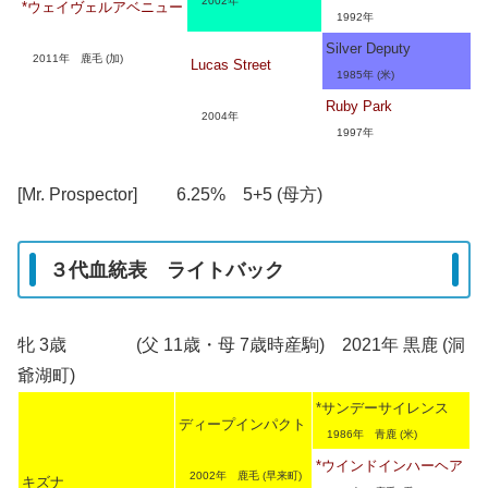
2002年
*ウェイヴェルアベニュー
1992年
Silver Deputy
2011年 鹿毛 (加)
Lucas Street
1985年 (米)
Ruby Park
2004年
1997年
[Mr. Prospector] 6.25% 5+5 (母方)
３代血統表 ライトバック
牝 3歳 (父 11歳・母 7歳時産駒) 2021年 黒鹿 (洞
爺湖町)
*サンデーサイレンス
ディープインパクト
1986年 青鹿 (米)
*ウインドインハーヘア
2002年 鹿毛 (早来町)
キズナ