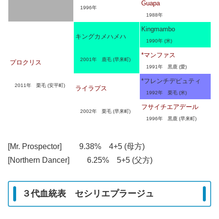
Guapa
1996年
1988年
Kingmambo
キングカメハメハ
1990年 (米)
*マンファス
2001年 鹿毛 (早来町)
プロクリス
1991年 黒鹿 (愛)
*フレンチデピュティ
2011年 栗毛 (安平町)
ライラプス
1992年 栗毛 (米)
フサイチエアデール
2002年 栗毛 (早来町)
1996年 黒鹿 (早来町)
[Mr. Prospector] 9.38% 4+5 (母方)
[Northern Dancer] 6.25% 5+5 (父方)
３代血統表 セシリエプラージュ