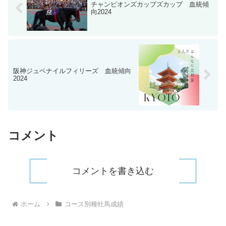
チャンピオンズカップズカップ 血統傾
向2024
阪神ジュベナイルフィリーズ 血統傾向
2024
コメント
コメントを書き込む
ホーム
コース別種牡馬成績