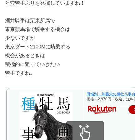
と穴騎手ぶりを発揮していますね！
酒井騎手は栗東所属で
東京競馬場で騎乗する機会は
少ないですが
東京ダート2100Mに騎乗する
機会があるときは
積極的に狙っていきたい
騎手ですね。
田端到・加藤栄の種牡馬事典 2024-2
価格：2,970円（税込、送料無料
楽