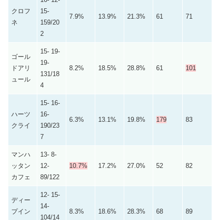
クロフ
15-
7.9%
13.9%
21.3%
61
71
ネ
159/20
2
15- 19-
ゴール
19-
ドアリ
8.2%
18.5%
28.8%
61
101
131/18
ュール
4
15- 16-
ハーツ
16-
6.3%
13.1%
19.8%
179
83
クライ
190/23
7
マンハ
13- 8-
ッタン
12-
10.7%
17.2%
27.0%
52
82
カフェ
89/122
12- 15-
ディー
14-
プイン
8.3%
18.6%
28.3%
68
89
104/14