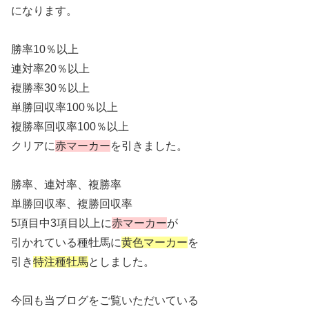
になります。
勝率10％以上
連対率20％以上
複勝率30％以上
単勝回収率100％以上
複勝率回収率100％以上
クリアに
赤マーカー
を引きました。
勝率、連対率、複勝率
単勝回収率、複勝回収率
5項目中3項目以上に
赤マーカー
が
引かれている種牡馬に
黄色マーカー
を
引き
特注種牡馬
としました。
今回も当ブログをご覧いただいている