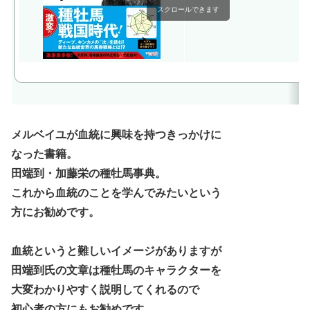
スクロールできます
メルベイユが血統に興味を持つきっかけに
なった書籍。
田端到・加藤栄の種牡馬事典。
これから血統のことを学んでみたいという
方にお勧めです。
血統というと難しいイメージがありますが
田端到氏の文章は種牡馬のキャラクターを
大変わかりやすく説明してくれるので
初心者の方にもお勧めです。