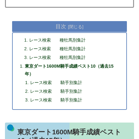
目次
レース検索 種牡馬別集計
レース検索 種牡馬別集計
レース検索 種牡馬別集計
東京ダート1600M騎手成績ベスト10（過去15
年）
レース検索 騎手別集計
レース検索 騎手別集計
レース検索 騎手別集計
東京ダート1600M騎手成績ベスト