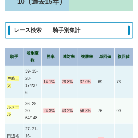
10（過去15年）
レース検索 騎手別集計
着別度
騎手
勝率
連対率
複勝率
単回値
複回値
数
39- 35-
戸崎圭
28-
14.1%
26.8%
37.0%
69
73
太
174/27
6
36- 28-
ルメー
20-
24.3%
43.2%
56.8%
76
99
ル
64/148
27- 21-
田辺裕
16-