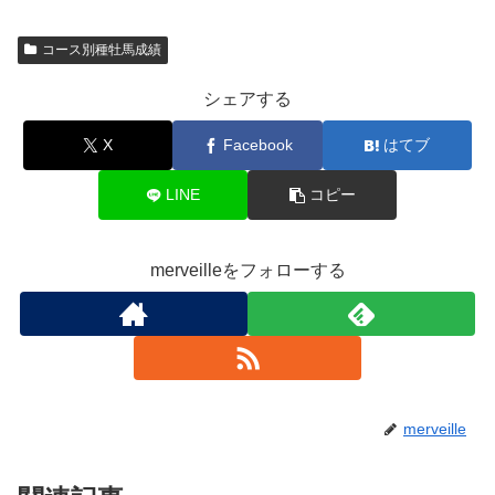
コース別種牡馬成績
シェアする
X
Facebook
はてブ
LINE
コピー
merveilleをフォローする
merveille