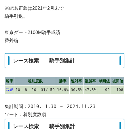
※蛯名正義は2021年2月末で
騎手引退。
東京ダート2100M騎手成績
番外編
レース検索 騎手別集計
騎手
着別度数
勝率
連対率
複勝率
単回値
複回値
武豊
10- 8- 10- 31/ 59
16.9%
30.5%
47.5%
92
108
集計期間：2010. 1.30 ～ 2024.11.23
ソート：着別度数順
レース検索 騎手別集計