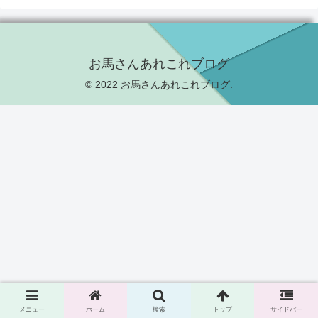
お馬さんあれこれブログ
© 2022 お馬さんあれこれブログ.
メニュー
ホーム
検索
トップ
サイドバー