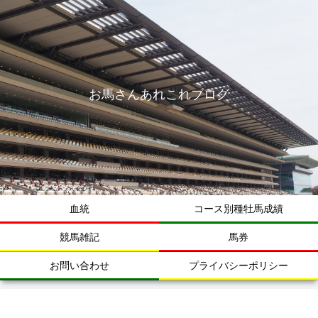
お馬さんあれこれブログ
血統
コース別種牡馬成績
競馬雑記
馬券
お問い合わせ
プライバシーポリシー