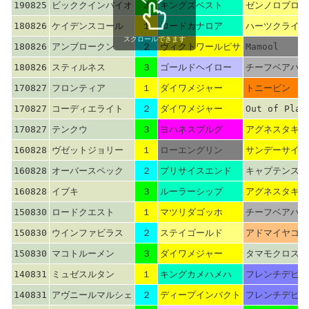
190825
ビッククインバイオ
３
キングズベスト
ゼンノロブロイ
180826
ケイデンスコール
１
ロードカナロア
ハーツクライ
スクロールできます
180826
アンブロークン
２
ヴィクトワールピサ
Mamool
180826
スティルネス
３
ゴールドヘイロー
チーフベアハー
170827
フロンティア
１
ダイワメジャー
トニービン
170827
コーディエライト
２
ダイワメジャー
Out of Plac
170827
テンクウ
３
ヨハネスブルグ
アグネスタキオ
160828
ヴゼットジョリー
１
ローエングリン
サンデーサイレ
160828
オーバースペック
２
プリサイスエンド
キャプテンステ
160828
イブキ
３
ルーラーシップ
アグネスタキオ
150830
ロードクエスト
１
マツリダゴッホ
チーフベアハー
150830
ウインファビラス
２
ステイゴールド
アドマイヤコジ
150830
マコトルーメン
３
ダイワメジャー
タマモクロス
140831
ミュゼスルタン
１
キングカメハメハ
フレンチデピュ
140831
アヴニールマルシェ
２
ディープインパクト
フレンチデピュ