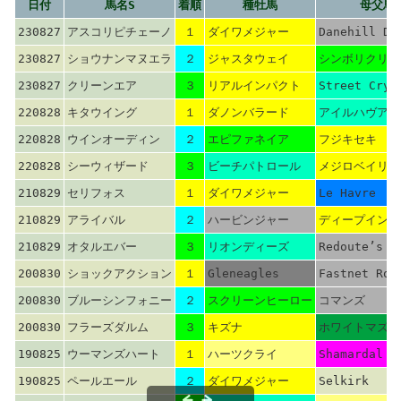
日付
馬名S
着順
種牡馬
母父馬
230827
アスコリピチェーノ
１
ダイワメジャー
Danehill Da
230827
ショウナンマヌエラ
２
ジャスタウェイ
シンボリクリス
230827
クリーンエア
３
リアルインパクト
Street Cry
220828
キタウイング
１
ダノンバラード
アイルハヴアナ
220828
ウインオーディン
２
エピファネイア
フジキセキ
220828
シーウィザード
３
ビーチパトロール
メジロベイリー
210829
セリフォス
１
ダイワメジャー
Le Havre
210829
アライバル
２
ハービンジャー
ディープインパ
210829
オタルエバー
３
リオンディーズ
Redoute’s C
200830
ショックアクション
１
Gleneagles
Fastnet Roc
200830
ブルーシンフォニー
２
スクリーンヒーロー
コマンズ
200830
フラーズダルム
３
キズナ
ホワイトマズル
190825
ウーマンズハート
１
ハーツクライ
Shamardal
190825
ペールエール
２
ダイワメジャー
Selkirk