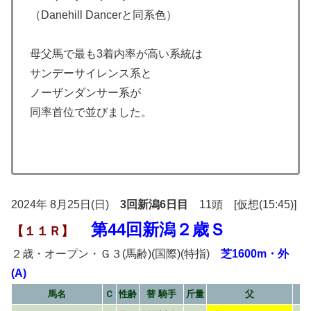
（Danehill Dancerと同系色）
母父馬で最も3着内率が高い系統は
サンデーサイレンス系と
ノーザンダンサー系が
同率首位で並びました。
2024年 8月25日(日)
3回新潟6日目
11頭 [仮想(15:45)]
第44回新潟２歳Ｓ
【１１Ｒ】
２歳・オープン・Ｇ３(馬齢)(国際)(特指)
芝1600m・外
(A)
馬名
Ｃ
性齢
替 騎手
斤量
父