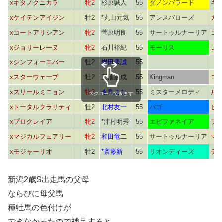
xキタノクニカラ
牝2
杉原誠人
55
ダノンバラード
キ
xケイテンアイジン
牡2
*丸山元気
55
アレスバローズ
カ
xコートアリシアン
牝2
菅原明良
55
サートゥルナーリア
コ
xジョリーレーヌ
牝2
石川裕紀
55
モーリス
レ
xシンフォーエバー
牡2
岩田康誠
55
xスターウェーブ
牡2
三浦皇成
55
Kingman
コ
xスリールミニョン
牝2
永島まな
55
ミスターメロディ
ル
スクロールできます
xトータルクラリティ
牡2
北村友一
55
バゴ
ビ
xプロクレイア
牝2
*津村明秀
55
エピファネイア
プ
xマジカルフェアリー
牝2
和田竜二
55
サートゥルナーリア
マ
xモジャーリオ
牡2
*斎藤新
55
リオンディーズ
テ
新潟2歳S出走馬の父母
ならびに母父馬
種牡馬の色付けが
できなかったので補足すると