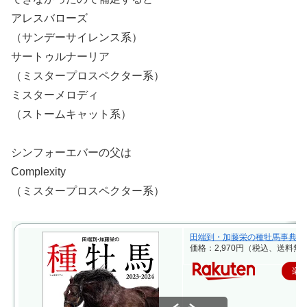
アレスバローズ
（サンデーサイレンス系）
サートゥルナーリア
（ミスタープロスペクター系）
ミスターメロディ
（ストームキャット系）
シンフォーエバーの父は
Complexity
（ミスタープロスペクター系）
田端到・加藤栄の種牡馬事典 2023-2
価格：2,970円（税込、送料無料
楽