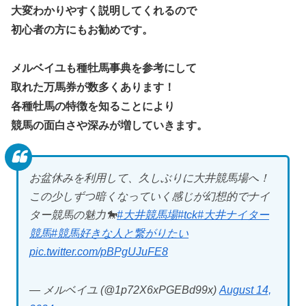
大変わかりやすく説明してくれるので
初心者の方にもお勧めです。
メルベイユも種牡馬事典を参考にして
取れた万馬券が数多くあります！
各種牡馬の特徴を知ることにより
競馬の面白さや深みが増していきます。
お盆休みを利用して、久しぶりに大井競馬場へ！
この少しずつ暗くなっていく感じが幻想的でナイ
ター競馬の魅力🐎
#大井競馬場
#tck
#大井ナイター
競馬
#競馬好きな人と繋がりたい
pic.twitter.com/pBPgUJuFE8
— メルベイユ (@1p72X6xPGEBd99x)
August 14,