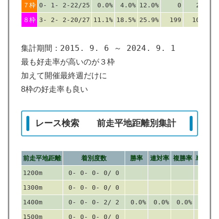
７枠
0- 1- 2-22/25
0.0%
4.0%
12.0%
0
22
８枠
3- 2- 2-20/27
11.1%
18.5%
25.9%
199
102
集計期間：2015. 9. 6 ～ 2024. 9. 1
最も好走率が高いのが３枠
加えて開催最終週だけに
8枠の好走率も良い
レース検索 前走平地距離別集計
前走平地距離
着別度数
勝率
連対率
複勝率
単回値
1200m
0- 0- 0- 0/ 0
1300m
0- 0- 0- 0/ 0
1400m
0- 0- 0- 2/ 2
0.0%
0.0%
0.0%
0
1500m
0- 0- 0- 0/ 0