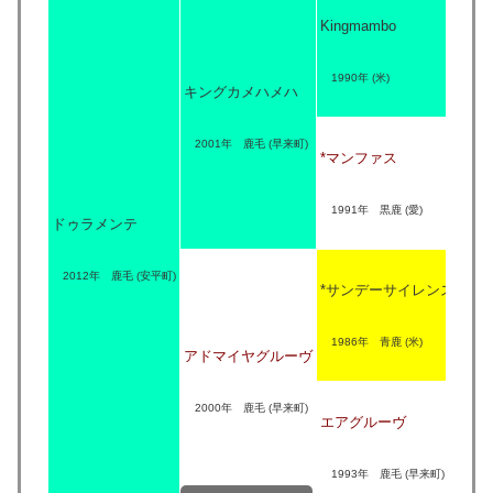
Mr. 
Kingmambo
197
Mies
1990年 (米)
キングカメハメハ
198
Last
2001年 鹿毛 (早来町)
*マンファス
198
Pilot
1991年 黒鹿 (愛)
ドゥラメンテ
198
Halo
2012年 鹿毛 (安平町)
*サンデーサイレンス
196
Wish
1986年 青鹿 (米)
アドマイヤグルーヴ
197
*ト
2000年 鹿毛 (早来町)
エアグルーヴ
198
ダイ
1993年 鹿毛 (早来町)