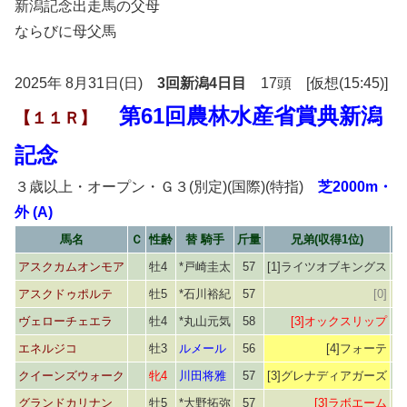
新潟記念出走馬の父母
ならびに母父馬
2025年 8月31日(日)
3回新潟4日目
17頭 [仮想(15:45)]
第61回農林水産省賞典新潟
【１１Ｒ】
記念
３歳以上・オープン・Ｇ３(別定)(国際)(特指)
芝2000m・
外 (A)
馬名
Ｃ
性齢
替 騎手
斤量
兄弟(収得1位)
アスクカムオンモア
牡4
*戸崎圭太
57
[1]ライツオブキングス
[
アスクドゥポルテ
牡5
*石川裕紀
57
[0]
ヴェローチェエラ
牡4
*丸山元気
58
[3]オックスリップ
エネルジコ
牡3
ルメール
56
[4]フォーテ
[
クイーンズウォーク
牝4
川田将雅
57
[3]グレナディアガーズ
[
グランドカリナン
牡5
*大野拓弥
57
[3]ラボエーム