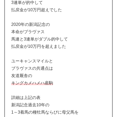
3連単が的中して
払戻金が10万円超えでした
2020年の新潟記念の
本命がブラヴァス
馬連と3連単がダブル的中して
払戻金が10万円を超えました
ユーキャンスマイルと
ブラヴァスの共通点は
友道厩舎の
キングカメハメハ産駒
詳細は上記の表
新潟記念過去10年の
1～3着馬の種牡馬ならびに母父馬を