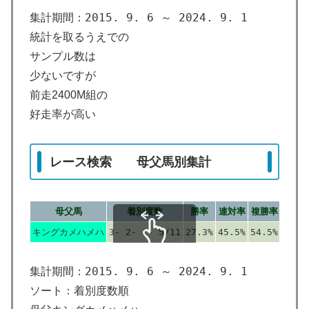
集計期間：2015. 9. 6 ～ 2024. 9. 1
統計を取るうえでの
サンプル数は
少ないですが
前走2400M組の
好走率が高い
レース検索 母父馬別集計
母父馬
着別度数
勝率
連対率
複勝率
単回
キングカメハメハ
3- 2- 1- 5/11
27.3%
45.5%
54.5%
29
スクロールできます
集計期間：2015. 9. 6 ～ 2024. 9. 1
ソート：着別度数順