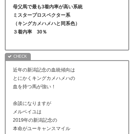
母父馬で最も3着内率が高い系統
ミスタープロスペクター系
（キングカメハメハと同系色）
３着内率 30％
近年の新潟記念の血統傾向は
とにかくキングカメハメハの
血を持つ馬が強い！
余談になりますが
メルベイユは
2019年の新潟記念の
本命がユーキャンスマイル