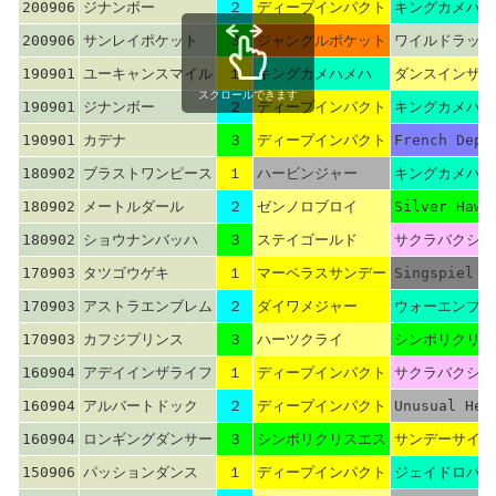
200906
ジナンボー
２
ディープインパクト
キングカメハメ
200906
サンレイポケット
３
ジャングルポケット
ワイルドラッシ
190901
ユーキャンスマイル
１
キングカメハメハ
ダンスインザダ
スクロールできます
190901
ジナンボー
２
ディープインパクト
キングカメハメ
190901
カデナ
３
ディープインパクト
French Depu
180902
ブラストワンピース
１
ハービンジャー
キングカメハメ
180902
メートルダール
２
ゼンノロブロイ
Silver Hawk
180902
ショウナンバッハ
３
ステイゴールド
サクラバクシン
170903
タツゴウゲキ
１
マーベラスサンデー
Singspiel
170903
アストラエンブレム
２
ダイワメジャー
ウォーエンブレ
170903
カフジプリンス
３
ハーツクライ
シンボリクリス
160904
アデイインザライフ
１
ディープインパクト
サクラバクシン
160904
アルバートドック
２
ディープインパクト
Unusual Hea
160904
ロンギングダンサー
３
シンボリクリスエス
サンデーサイレ
150906
パッションダンス
１
ディープインパクト
ジェイドロバリ