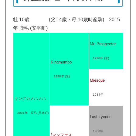
牡 10歳 (父 14歳・母 10歳時産駒) 2015
年 鹿毛 (安平町)
Rai
Mr. Prospector
19
Gol
1970年 (米)
Kingmambo
19
Nur
1990年 (米)
Miesque
19
Pas
1984年
キングカメハメハ
19
Try
2001年 鹿毛 (早来町)
Last Tycoon
19
Mil
1983年
*マンファス