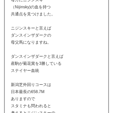
（Nijinsky)の血を持つ
共通点を見つけました。
ニジンスキーと言えば
ダンスインザダークの
母父馬になりますね。
ダンスインザダークと言えば
産駒が菊花賞を3勝している
ステイヤー血統
新潟芝外回りコースは
日本最長の658.7M
ありますので
スタミナも問われると
考えるとニジンスキーの