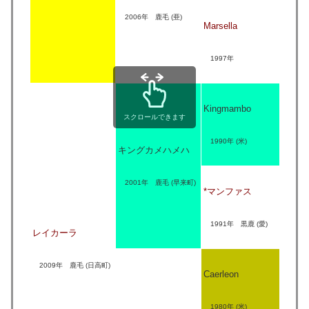
S
2006年 鹿毛 (亜)
Marsella
1
R
1997年
1
M
Kingmambo
1
スクロールできます
M
1990年 (米)
キングカメハメハ
1
L
2001年 鹿毛 (早来町)
*マンファス
1
Pi
1991年 黒鹿 (愛)
レイカーラ
1
N
2009年 鹿毛 (日高町)
Caerleon
1
F
1980年 (米)