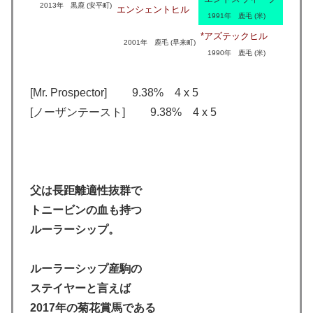
2013年 黒鹿 (安平町)
エンシェントヒル
1991年 鹿毛 (米)
*アズテックヒル
2001年 鹿毛 (早来町)
1990年 鹿毛 (米)
[Mr. Prospector] 9.38% 4 x 5
[ノーザンテースト] 9.38% 4 x 5
父は長距離適性抜群で
トニービンの血も持つ
ルーラーシップ。
ルーラーシップ産駒の
ステイヤーと言えば
2017年の菊花賞馬である