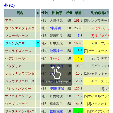
外 (C)
馬名
Ｃ
性齢
替 騎手
斤量
単勝
兄弟(収得1位)
アラタ
牡8
大野拓弥
58
191.3
[3]サングラデーシ
ウインエアフォルク
牡8
*幸英明
58
253.8
[2]ミスベルツ
ブローザホーン
牡6
菅原明良
58
7.3
[3]リヴァイデ
ジャンカズマ
Ｃ
牡7
野中悠太
58
160.0
[7]サーブルオ
サンライズアース
牡4
池添謙一
58
5.6
[7]セラフィックコ
ヘデントール
牡4
*レーン
58
4.2
[2]パンデアス
プラダリア
牡6
*松山弘平
58
103.2
[3]グランデサ
ショウナンラプンタ
牡4
武豊
58
10.8
[1]シャドウキャッ
シュヴァリエローズ
牡7
北村友一
58
25.7
[4]ローズミラ
スクロールできます
リミットバスター
牡5
*岩田康誠
58
129.3
[2]ルモ
マイネルエンペラー
牡5
丹内祐次
58
14.2
[5]マイネルファン
ワープスピード
牡6
横山和生
58
144.3
[3]パクスオトマ
ジャスティンパレス
牡6
鮫島克駿
58
5.7
[5]アイアンバロ