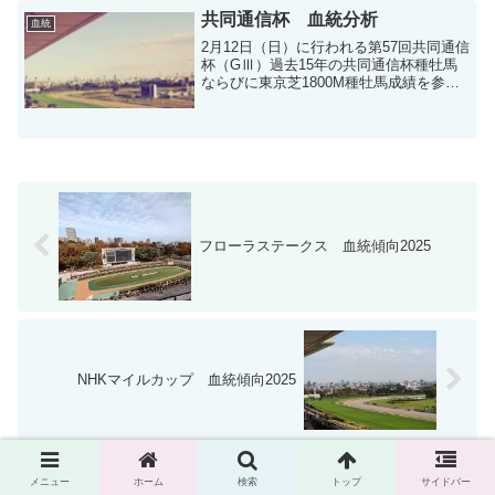
共同通信杯 血統分析
血統
2月12日（日）に行われる第57回共同通信
杯（GⅢ）過去15年の共同通信杯種牡馬
ならびに東京芝1800M種牡馬成績を参考
に血統分析をします。
フローラステークス 血統傾向2025
NHKマイルカップ 血統傾向2025
メニュー
ホーム
検索
トップ
サイドバー