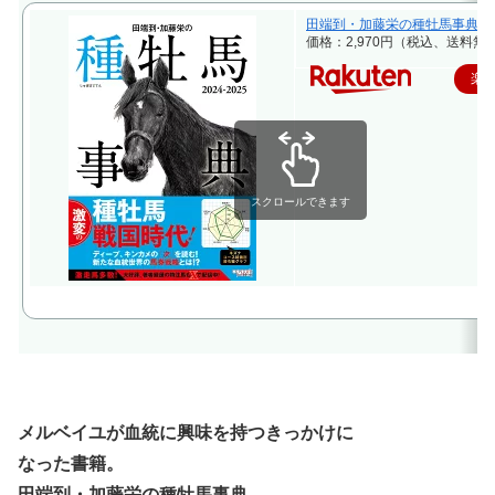
田端到・加藤栄の種牡馬事典 20
価格：2,970円（税込、送料無料
楽
スクロールできます
メルベイユが血統に興味を持つきっかけに
なった書籍。
田端到・加藤栄の種牡馬事典。