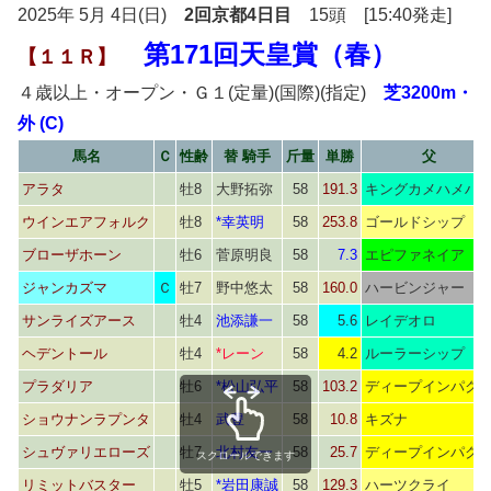
2025年 5月 4日(日)
2回京都4日目
15頭 [15:40発走]
第171回天皇賞（春）
【１１Ｒ】
４歳以上・オープン・Ｇ１(定量)(国際)(指定)
芝3200m・
外 (C)
馬名
Ｃ
性齢
替 騎手
斤量
単勝
父
アラタ
牡8
大野拓弥
58
191.3
キングカメハメハ
ウインエアフォルク
牡8
*幸英明
58
253.8
ゴールドシップ
ブローザホーン
牡6
菅原明良
58
7.3
エピファネイア
ジャンカズマ
Ｃ
牡7
野中悠太
58
160.0
ハービンジャー
サンライズアース
牡4
池添謙一
58
5.6
レイデオロ
ヘデントール
牡4
*レーン
58
4.2
ルーラーシップ
プラダリア
牡6
*松山弘平
58
103.2
ディープインパク
ショウナンラプンタ
牡4
武豊
58
10.8
キズナ
シュヴァリエローズ
牡7
北村友一
58
25.7
ディープインパク
スクロールできます
リミットバスター
牡5
*岩田康誠
58
129.3
ハーツクライ