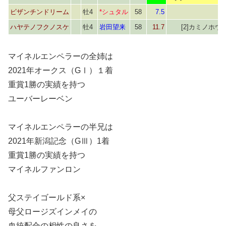
ビザンチンドリーム
牡4
*シュタル
58
7.5
ハヤテノフクノスケ
牡4
岩田望来
58
11.7
[2]カミノホウ
マイネルエンペラーの全姉は
2021年オークス（GⅠ）１着
重賞1勝の実績を持つ
ユーバーレーベン
マイネルエンペラーの半兄は
2021年新潟記念（GⅢ）1着
重賞1勝の実績を持つ
マイネルファンロン
父ステイゴールド系×
母父ロージズインメイの
血統配合の相性の良さを