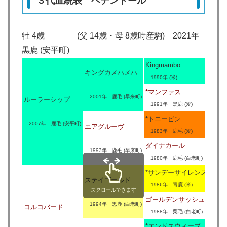
３代血統表 ヘデントール
牡 4歳 (父 14歳・母 8歳時産駒) 2021年
黒鹿 (安平町)
Kingmambo
キングカメハメハ
1990年 (米)
*マンファス
2001年 鹿毛 (早来町)
ルーラーシップ
1991年 黒鹿 (愛)
*トニービン
2007年 鹿毛 (安平町)
エアグルーヴ
1983年 鹿毛 (愛)
ダイナカール
1993年 鹿毛 (早来町)
1980年 鹿毛 (白老町)
*サンデーサイレンス
ステイゴールド
1986年 青鹿 (米)
スクロールできます
ゴールデンサッシュ
1994年 黒鹿 (白老町)
コルコバード
1988年 栗毛 (白老町)
*エンドスウィープ