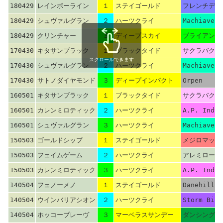
180429
レインボーライン
１
ステイゴールド
フレンチデピ
180429
シュヴァルグラン
２
ハーツクライ
Machiavell
180429
クリンチャー
３
ディープスカイ
ブライアンズ
170430
キタサンブラック
１
ブラックタイド
サクラバクシ
スクロールできます
170430
シュヴァルグラン
２
ハーツクライ
Machiavell
170430
サトノダイヤモンド
３
ディープインパクト
Orpen
160501
キタサンブラック
１
ブラックタイド
サクラバクシ
160501
カレンミロティック
２
ハーツクライ
A.P. Indy
160501
シュヴァルグラン
３
ハーツクライ
Machiavell
150503
ゴールドシップ
１
ステイゴールド
メジロマック
150503
フェイムゲーム
２
ハーツクライ
アレミロード
150503
カレンミロティック
３
ハーツクライ
A.P. Indy
140504
フェノーメノ
１
ステイゴールド
Danehill
140504
ウインバリアシオン
２
ハーツクライ
Storm Bird
140504
ホッコーブレーヴ
３
マーベラスサンデー
ダンシングブ