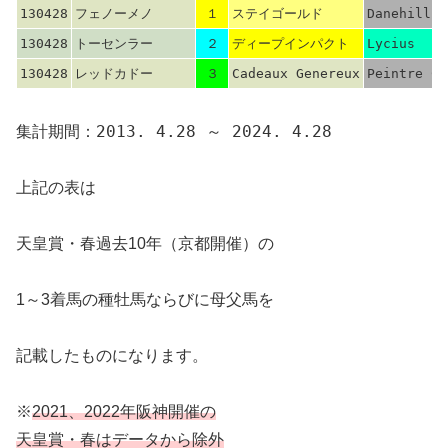
130428
フェノーメノ
１
ステイゴールド
Danehill
130428
トーセンラー
２
ディープインパクト
Lycius
130428
レッドカドー
３
Cadeaux Genereux
Peintre Ce
集計期間：2013. 4.28 ～ 2024. 4.28
上記の表は
天皇賞・春過去10年（京都開催）の
1～3着馬の種牡馬ならびに母父馬を
記載したものになります。
※
2021、2022年阪神開催の
天皇賞・春はデータから除外