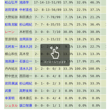
松山弘平
池添学
17-14-13-51/95
17.9%
32.6%
46.3%
8
岩田望来
中村直也
12- 8-13-56/89
13.5%
22.5%
37.1%
7
大野拓弥
和田勇介
7- 7- 7-78/99
7.1%
14.1%
21.2%
9
鮫島克駿
杉山晴紀
7- 7- 6-35/55
12.7%
25.5%
36.4%
10
レーン
木村哲也
3- 0- 0- 7/10
30.0%
30.0%
30.0%
6
菅原明良
吉岡辰弥
2- 2- 3-15/22
9.1%
18.2%
31.8%
6
北村友一
清水久詞
2- 1- 2-17/22
9.1%
13.6%
22.7%
11
横山和生
高木登
2- 0- 0-13/15
13.3%
13.3%
13.3%
12
池添謙一
石坂公一
1- 4- 1-22/28
3.6%
17.9%
21.4%
2
スクロールできます
丹内祐次
清水久詞
1- 2- 0- 0/ 3
33.3%
100.0%
100.0%
24
野中悠太
西田雄一
0- 4- 0- 4/ 8
0.0%
50.0%
50.0%
岩田康誠
杉山晴紀
0- 1- 0- 2/ 3
0.0%
33.3%
33.3%
武豊
高野友和
0- 1- 0- 2/ 3
0.0%
33.3%
33.3%
幸英明
根本康広
0- 0- 0- 4/ 4
0.0%
0.0%
0.0%
シュタル
坂口智康
0- 0- 0- 1/ 1
0.0%
0.0%
0.0%