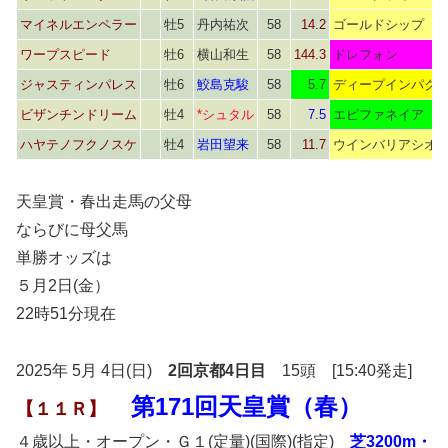
マイネルエンペラー
牡5
丹内祐次
58
14.2
ゴールドシップ
ワープスピード
牡6
横山和生
58
144.3
ドレフォン
ジャスティンパレス
牡6
鮫島克駿
58
5.7
ディープインパク
ビザンチンドリーム
牡4
*シュタル
58
7.5
エピファネイア
ハヤテノフクノスケ
牡4
岩田望来
58
11.7
ウインバリアシオ
天皇賞・春出走馬の父母
ならびに母父馬
単勝オッズは
５月2日(金）
22時51分現在
2025年 5月 4日(日)
2回京都4日目
15頭 [15:40発走]
第171回天皇賞（春）
【１１Ｒ】
４歳以上・オープン・Ｇ１(定量)(国際)(指定)
芝3200m・