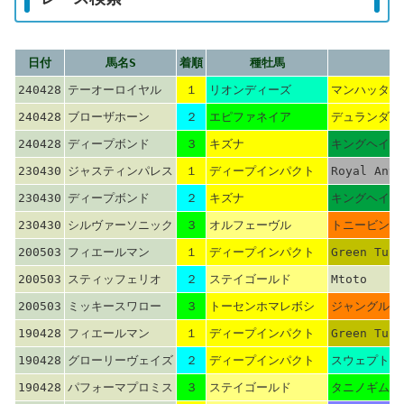
日付
馬名S
着順
種牡馬
母
240428
テーオーロイヤル
１
リオンディーズ
マンハッタン
240428
ブローザホーン
２
エピファネイア
デュランダル
240428
ディープボンド
３
キズナ
キングヘイロ
230430
ジャスティンパレス
１
ディープインパクト
Royal Anth
230430
ディープボンド
２
キズナ
キングヘイロ
230430
シルヴァーソニック
３
オルフェーヴル
トニービン
200503
フィエールマン
１
ディープインパクト
Green Tune
200503
スティッフェリオ
２
ステイゴールド
Mtoto
200503
ミッキースワロー
３
トーセンホマレボシ
ジャングルポ
190428
フィエールマン
１
ディープインパクト
Green Tune
190428
グローリーヴェイズ
２
ディープインパクト
スウェプトオ
190428
パフォーマプロミス
３
ステイゴールド
タニノギムレ