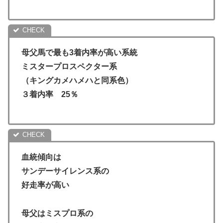
母父馬で最も3着内率が高い系統
ミスタープロスペクター系
（キングカメハメハと同系色）
３着内率 25％
血統傾向は
サンデーサイレンス系の
好走率が高い
母父はミスプロ系の