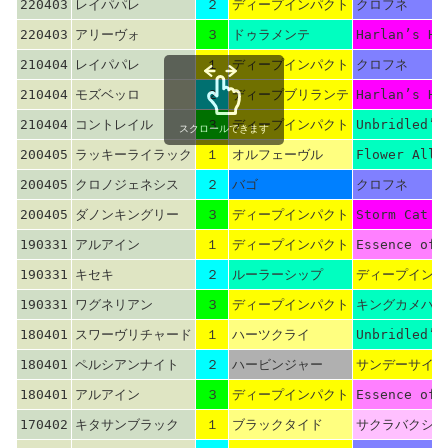
220403
レイパパレ
２
ディープインパクト
クロフネ
220403
アリーヴォ
３
ドゥラメンテ
Harlan’s Ho
210404
レイパパレ
１
ディープインパクト
クロフネ
210404
モズベッロ
２
ディープブリランテ
Harlan’s Ho
210404
コントレイル
３
ディープインパクト
Unbridled’s
スクロールできます
200405
ラッキーライラック
１
オルフェーヴル
Flower Alle
200405
クロノジェネシス
２
バゴ
クロフネ
200405
ダノンキングリー
３
ディープインパクト
Storm Cat
190331
アルアイン
１
ディープインパクト
Essence of 
190331
キセキ
２
ルーラーシップ
ディープインパ
190331
ワグネリアン
３
ディープインパクト
キングカメハメ
180401
スワーヴリチャード
１
ハーツクライ
Unbridled’s
180401
ペルシアンナイト
２
ハービンジャー
サンデーサイレ
180401
アルアイン
３
ディープインパクト
Essence of 
170402
キタサンブラック
１
ブラックタイド
サクラバクシン