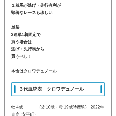
１着馬が逃げ・先行有利が
顕著なレースも珍しい
単勝
3連単1着固定で
買う場合は
逃げ・先行馬から
買うべし！
本命はクロワデュノール
３代血統表 クロワデュノール
牡 4歳 (父 10歳・母 19歳時産駒) 2022年
青鹿 (安平町)