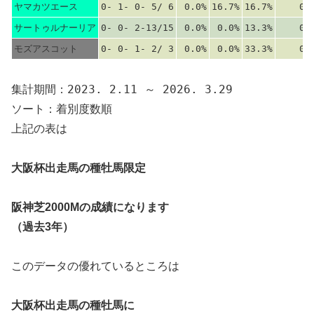
ヤマカツエース
0- 1- 0- 5/ 6
0.0%
16.7%
16.7%
0
サートゥルナーリア
0- 0- 2-13/15
0.0%
0.0%
13.3%
0
モズアスコット
0- 0- 1- 2/ 3
0.0%
0.0%
33.3%
0
集計期間：2023. 2.11 ～ 2026. 3.29
ソート：着別度数順
上記の表は
大阪杯出走馬の種牡馬限定
阪神芝2000Mの成績になります
（過去3年）
このデータの優れているところは
大阪杯
出走馬の種牡馬に