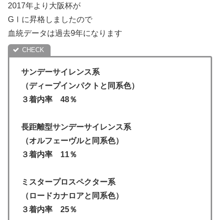
2017年より大阪杯が
GⅠに昇格しましたので
血統データは過去9年になります
サンデーサイレンス系
（ディープインパクトと同系色）
３着内率 48％
長距離型サンデーサイレンス系
（オルフェーヴルと同系色）
３着内率 11％
ミスタープロスペクター系
（ロードカナロアと同系色）
３着内率 25％