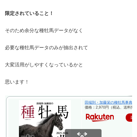
限定されていること！
そのため余分な種牡馬データがなく
必要な種牡馬データのみが抽出されて
大変活用がしやすくなっているかと
思います！
田端到・加藤栄の種牡馬事典 2025-2
価格：2,970円（税込、送料無料
楽