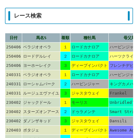
レース検索
日付
馬名S
着順
種牡馬
母父馬
250406
ベラジオオペラ
１
ロードカナロア
ハービンジャー
250406
ロードデルレイ
２
ロードカナロア
ハーツクライ
250406
ヨーホーレイク
３
ディープインパクト
フレンチデピュ
240331
ベラジオオペラ
１
ロードカナロア
ハービンジャー
240331
ローシャムパーク
２
ハービンジャー
キングカメハメ
240331
ルージュエヴァイユ
３
ジャスタウェイ
Frankel
230402
ジャックドール
１
モーリス
Unbridled’s
230402
スターズオンアース
２
ドゥラメンテ
Smart Strik
230402
ダノンザキッド
３
ジャスタウェイ
Dansili
220403
ポタジェ
１
ディープインパクト
Awesome Aga