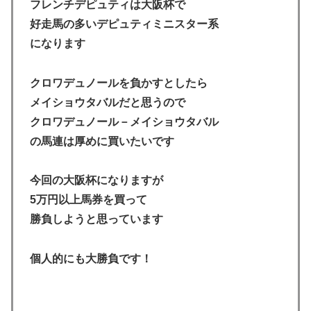
フレンチデピュティは大阪杯で
好走馬の多いデピュティミニスター系
になります
クロワデュノールを負かすとしたら
メイショウタバルだと思うので
クロワデュノール－メイショウタバル
の馬連は厚めに買いたいです
今回の大阪杯になりますが
5万円以上馬券を買って
勝負しようと思っています
個人的にも大勝負です！