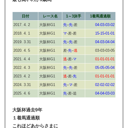
日付
レース名
1～3決手
1着馬通過順
2017. 4. 2
大阪杯G1
先
–
先
-差
04-03-03-02
2018. 4. 1
大阪杯G1
マ
-差-差
15-15-01-01
2019. 3.31
大阪杯G1
先
–
先
-差
04-03-04-04
2020. 4. 5
大阪杯G1
差-
先
–
逃
03-03-03-05
2021. 4. 4
大阪杯G1
逃
-差-
マ
01-01-01-01
2022. 4. 3
大阪杯G1
先
–
先
-差
05-05-05-04
2023. 4. 2
大阪杯G1
逃
-差-
先
01-01-01-01
2024. 3.31
大阪杯G1
先
–
マ
-差
02-02-02-02
2025. 4. 6
大阪杯G1
先
-差-追
04-04-03-03
大阪杯過去9年
１着馬通過順
これほどあからさまに