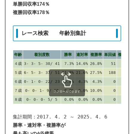
単勝回収率174％
複勝回収率178％
レース検索 年齢別集計
年齢
着別度数
勝率
連対率
複勝率
単回値
複回値
４歳
3- 3- 5- 30/ 41
7.3%
14.6%
26.8%
51
77
５歳
6- 5- 3- 37/ 51
11.8%
21.6%
27.5%
188
102
６歳
0- 1- 0- 22/ 23
0.0%
4.3%
4.3%
0
12
７歳
0- 0- 1- 9/ 10
0.0%
0.0%
10.0%
0
34
スクロールできます
８歳
0- 0- 0- 5/ 5
0.0%
0.0%
0.0%
0
0
集計期間：2017. 4. 2 ～ 2025. 4. 6
勝率・連対率・複勝率が
最も高いのが5歳馬