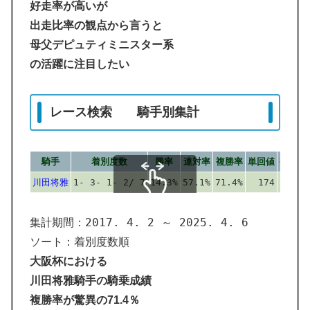
好走率が高いが
出走比率の観点から言うと
母父デピュティミニスター系
の活躍に注目したい
レース検索 騎手別集計
騎手
着別度数
勝率
連対率
複勝率
単回値
複回値
川田将雅
1- 3- 1- 2/ 7
14.3%
57.1%
71.4%
174
178
スクロールできます
集計期間：2017. 4. 2 ～ 2025. 4. 6
ソート：着別度数順
大阪杯における
川田将雅騎手の騎乗成績
複勝率が驚異の71.4％