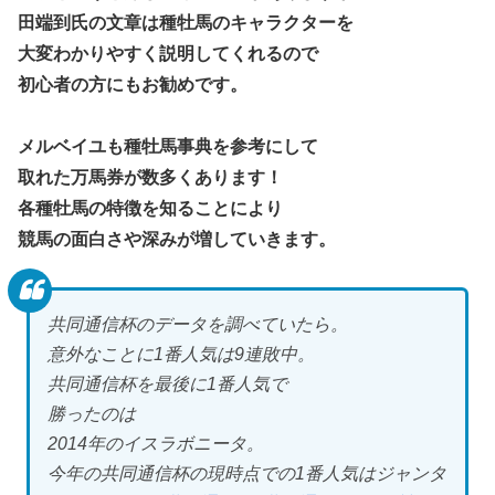
田端到氏の文章は種牡馬のキャラクターを
大変わかりやすく説明してくれるので
初心者の方にもお勧めです。
メルベイユも種牡馬事典を参考にして
取れた万馬券が数多くあります！
各種牡馬の特徴を知ることにより
競馬の面白さや深みが増していきます。
共同通信杯のデータを調べていたら。
意外なことに1番人気は9連敗中。
共同通信杯を最後に1番人気で
勝ったのは
2014年のイスラボニータ。
今年の共同通信杯の現時点での1番人気はジャンタ