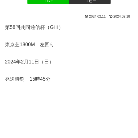
LINE
コピー
2024.02.11
2024.02.18
第58回共同通信杯（GⅢ）
東京芝1800M 左回り
2024年2月11日（日）
発送時刻 15時45分