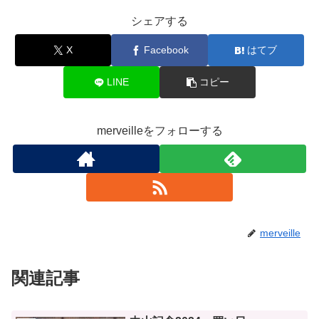
シェアする
X
Facebook
はてブ
LINE
コピー
merveilleをフォローする
merveille
関連記事