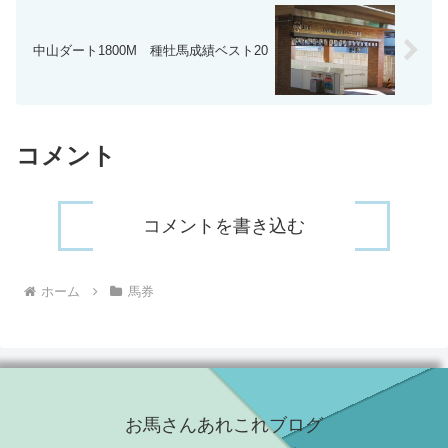
中山ダート1800M 種牡馬成績ベスト20
コメント
コメントを書き込む
ホーム
馬券
お馬さんあれこれブログ