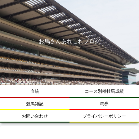
お馬さんあれこれブログ
血統
コース別種牡馬成績
競馬雑記
馬券
お問い合わせ
プライバシーポリシー