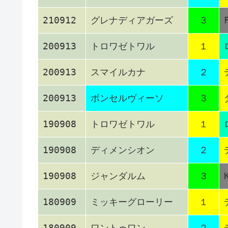
210912
グレナディアガーズ
３
200913
トロワゼトワル
１
200913
スマイルカナ
２
200913
ボンセルヴィーソ
３
190908
トロワゼトワル
１
190908
ディメンシオン
２
190908
ジャンダルム
３
180909
ミッキーグローリー
１
180909
ワントゥワン
２