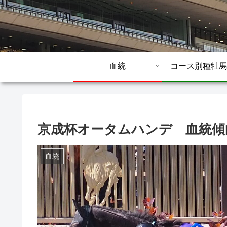
血統
コース別種牡馬
京成杯オータムハンデ 血統傾向
血統