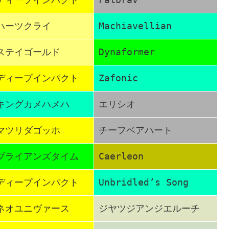
ハーツクライ
Machiavellian
ステイゴールド
Dynaformer
ディープインパクト
Zafonic
キングカメハメハ
エリシオ
マツリダゴッホ
チーフベアハート
ブライアンズタイム
Caerleon
ディープインパクト
Unbridled’s Song
ネオユニヴァース
ジヤツジアンジエルーチ