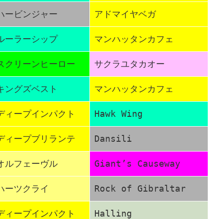
ハービンジャー
アドマイヤベガ
ルーラーシップ
マンハッタンカフェ
スクリーンヒーロー
サクラユタカオー
キングズベスト
マンハッタンカフェ
ディープインパクト
Hawk Wing
ディープブリランテ
Dansili
オルフェーヴル
Giant’s Causeway
ハーツクライ
Rock of Gibraltar
ディープインパクト
Halling