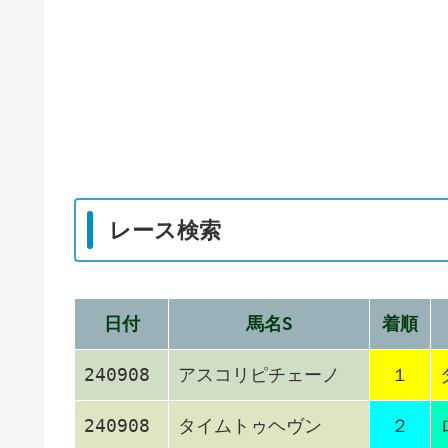
レース検索
日付
馬名S
着順
240908
アスコリピチェーノ
１
240908
タイムトゥヘヴン
２