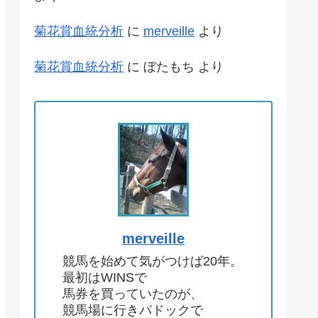
菊花賞血統分析
に
merveille
より
菊花賞血統分析
に
ぼたもち
より
merveille
競馬を始めて気がつけば20年。
最初はWINSで
馬券を買っていたのが、
競馬場に行きパドックで