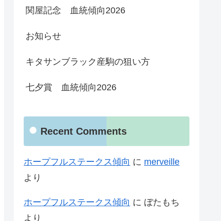
関屋記念 血統傾向2026
お知らせ
キタサンブラック産駒の狙い方
七夕賞 血統傾向2026
Recent Comments
ホープフルステークス傾向
に
merveille
より
ホープフルステークス傾向
に
ぼたもち
より