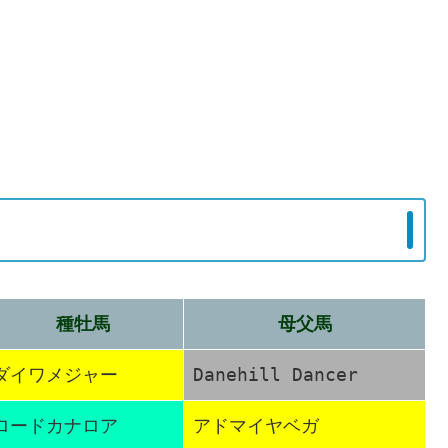
種牡馬
母父馬
ダイワメジャー
Danehill Dancer
ロードカナロア
アドマイヤベガ