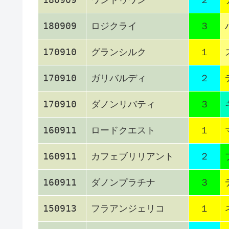
180909
ロジクライ
３
170910
グランシルク
１
170910
ガリバルディ
２
170910
ダノンリバティ
３
160911
ロードクエスト
１
160911
カフェブリリアント
２
160911
ダノンプラチナ
３
150913
フラアンジェリコ
１