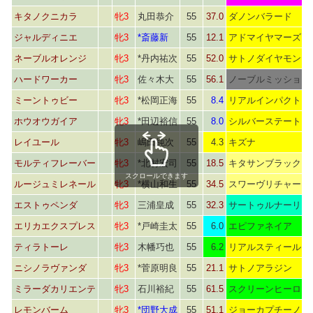
キタノクニカラ
牝3
丸田恭介
55
37.0
ダノンバラード
ジャルディニエ
牝3
*斎藤新
55
12.1
アドマイヤマーズ
ネーブルオレンジ
牝3
*丹内祐次
55
52.0
サトノダイヤモンド
ハードワーカー
牝3
佐々木大
55
56.1
ノーブルミッション
ミーントゥビー
牝3
*松岡正海
55
8.4
リアルインパクト
ホウオウガイア
牝3
*田辺裕信
55
8.0
シルバーステート
レイユール
牝3
嶋田純次
55
4.3
キズナ
モルティフレーバー
牝3
*北村宏司
55
18.5
キタサンブラック
スクロールできます
ルージュミレネール
牝3
*横山和生
55
34.5
スワーヴリチャード
エストゥペンダ
牝3
三浦皇成
55
32.3
サートゥルナーリア
エリカエクスプレス
牝3
*戸崎圭太
55
6.0
エピファネイア
ティラトーレ
牝3
木幡巧也
55
6.2
リアルスティール
ニシノラヴァンダ
牝3
*菅原明良
55
21.1
サトノアラジン
ミラーダカリエンテ
牝3
石川裕紀
55
61.5
スクリーンヒーロー
レモンバーム
牝3
*団野大成
55
51.1
ジョーカプチーノ