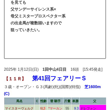
を見ても
父サンデーサイレンス系×
母父ミスタープロスペクター系
の出走馬が複数頭いますので
狙っていきたい。
2025年 1月12日(日)
1回中山4日目
16頭 [15:45発走]
第41回フェアリーＳ
【１１Ｒ】
３歳・オープン・Ｇ３(馬齢)(牝)(国際)(特指)
芝1600m
(C)
馬名
Ｃ
性齢
替 騎手
斤量
単勝
父
マイスターヴェルク
牝3
*マーカン
55
9.3
ドレフォン