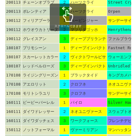
200113
チェーンオブラブ
２
ハーツクライ
Street Cry
200113
ポレンティア
３
ハーツクライ
Orpen
190112
フィリアプーラ
１
ハービンジャー
サンデーサイレ
スクロールできます
190112
ホウオウカトリーヌ
２
マツリダゴッホ
Henrythenav
190112
グレイスアン
３
ディープブリランテ
ファルブラヴ
180107
プリモシーン
１
ディープインパクト
Fastnet Roc
180107
スカーレットカラー
２
ヴィクトワールピサ
ウォーエンブレ
180107
レッドベルローズ
３
ディープインパクト
Unbridled’s
170108
ライジングリーズン
１
ブラックタイド
キングカメハメ
170108
アエロリット
２
クロフネ
ネオユニヴァー
170108
モリトシラユリ
３
クロフネ
サンデーサイレ
160111
ビービーバーレル
１
パイロ
Silver Hawk
160111
ダイワドレッサー
２
ネオユニヴァース
スウェプトオー
160111
ダイワダッチェス
３
ワークフォース
フレンチデピュ
150112
ノットフォーマル
１
ヴァーミリアン
マンハッタンカ