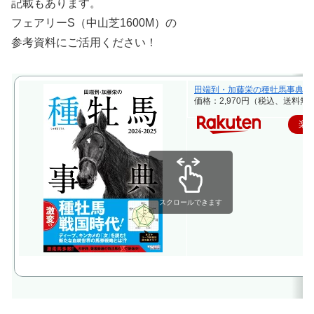
記載もあります。
フェアリーS（中山芝1600M）の
参考資料にご活用ください！
田端到・加藤栄の種牡馬事典 2024-2
価格：2,970円（税込、送料無料
楽
スクロールできます