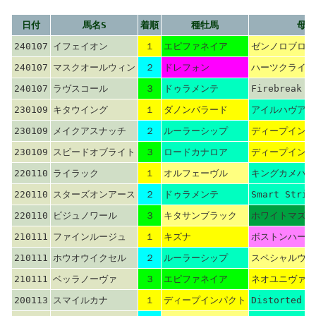
日付
馬名S
着順
種牡馬
母父
240107
イフェイオン
１
エピファネイア
ゼンノロブロイ
240107
マスクオールウィン
２
ドレフォン
ハーツクライ
240107
ラヴスコール
３
ドゥラメンテ
Firebreak
230109
キタウイング
１
ダノンバラード
アイルハヴアナ
230109
メイクアスナッチ
２
ルーラーシップ
ディープインパ
230109
スピードオブライト
３
ロードカナロア
ディープインパ
220110
ライラック
１
オルフェーヴル
キングカメハメ
220110
スターズオンアース
２
ドゥラメンテ
Smart Strik
220110
ビジュノワール
３
キタサンブラック
ホワイトマズル
210111
ファインルージュ
１
キズナ
ボストンハーバ
210111
ホウオウイクセル
２
ルーラーシップ
スペシャルウィ
210111
ベッラノーヴァ
３
エピファネイア
ネオユニヴァー
200113
スマイルカナ
１
ディープインパクト
Distorted H