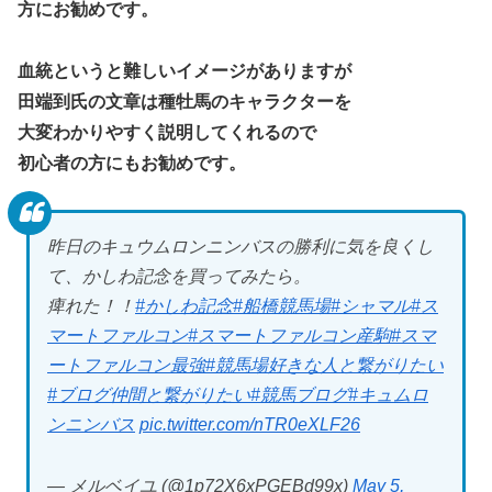
方にお勧めです。
血統というと難しいイメージがありますが
田端到氏の文章は種牡馬のキャラクターを
大変わかりやすく説明してくれるので
初心者の方にもお勧めです。
昨日のキュウムロンニンバスの勝利に気を良くし
て、かしわ記念を買ってみたら。
痺れた！！
#かしわ記念
#船橋競馬場
#シャマル
#ス
マートファルコン
#スマートファルコン産駒
#スマ
ートファルコン最強
#競馬場好きな人と繋がりたい
#ブログ仲間と繋がりたい
#競馬ブログ
#キュムロ
ンニンバス
pic.twitter.com/nTR0eXLF26
— メルベイユ (@1p72X6xPGEBd99x)
May 5,