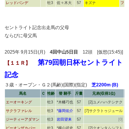
レッドバンデ
牡3
佐々木大
57
キズナ
フィ
セントライト記念出走馬の父母
ならびに母父馬
2025年 9月15日(月)
4回中山5日目
12頭 [仮想(15:45)]
第79回朝日杯セントライト
【１１Ｒ】
記念
３歳・オープン・Ｇ２(馬齢)(国際)(指定)
芝2200m (B)
馬名
Ｃ
性齢
替 騎手
斤量
兄弟(収得1位)
エーオーキング
牡3
*木幡巧也
57
[2]ユメハハテシナク
[
サクラファレル
牡3
*藤岡佑介
57
[7]サクラトゥジュール
[
ジーティーアダマン
牡3
岩田望来
57
[0]
ビーオンザカバー
牡3
*横山武史
57
[2]クオンタムシフト
[