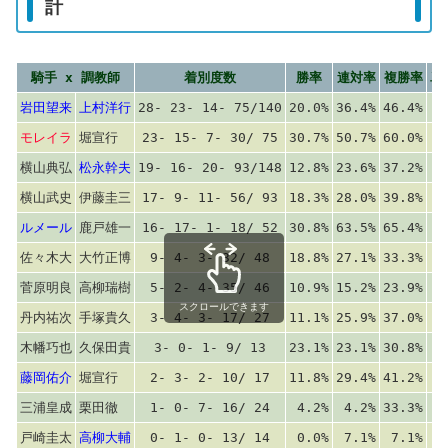
計
騎手 x 調教師
着別度数
勝率
連対率
複勝率
単
岩田望来
上村洋行
28- 23- 14- 75/140
20.0%
36.4%
46.4%
モレイラ
堀宣行
23- 15- 7- 30/ 75
30.7%
50.7%
60.0%
横山典弘
松永幹夫
19- 16- 20- 93/148
12.8%
23.6%
37.2%
横山武史
伊藤圭三
17- 9- 11- 56/ 93
18.3%
28.0%
39.8%
ルメール
鹿戸雄一
16- 17- 1- 18/ 52
30.8%
63.5%
65.4%
佐々木大
大竹正博
9- 4- 3- 32/ 48
18.8%
27.1%
33.3%
菅原明良
高柳瑞樹
5- 2- 4- 35/ 46
10.9%
15.2%
23.9%
スクロールできます
丹内祐次
手塚貴久
3- 4- 3- 17/ 27
11.1%
25.9%
37.0%
木幡巧也
久保田貴
3- 0- 1- 9/ 13
23.1%
23.1%
30.8%
1
藤岡佑介
堀宣行
2- 3- 2- 10/ 17
11.8%
29.4%
41.2%
三浦皇成
栗田徹
1- 0- 7- 16/ 24
4.2%
4.2%
33.3%
戸崎圭太
高柳大輔
0- 1- 0- 13/ 14
0.0%
7.1%
7.1%