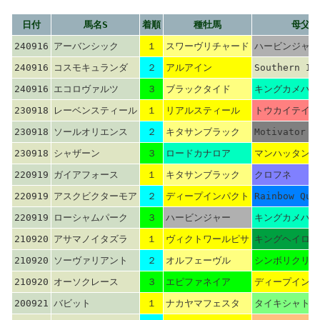
日付
馬名S
着順
種牡馬
母父馬
240916
アーバンシック
１
スワーヴリチャード
ハービンジャー
240916
コスモキュランダ
２
アルアイン
Southern Im
240916
エコロヴァルツ
３
ブラックタイド
キングカメハメ
230918
レーベンスティール
１
リアルスティール
トウカイテイオ
230918
ソールオリエンス
２
キタサンブラック
Motivator
230918
シャザーン
３
ロードカナロア
マンハッタンカ
220919
ガイアフォース
１
キタサンブラック
クロフネ
220919
アスクビクターモア
２
ディープインパクト
Rainbow Que
220919
ローシャムパーク
３
ハービンジャー
キングカメハメ
210920
アサマノイタズラ
１
ヴィクトワールピサ
キングヘイロー
210920
ソーヴァリアント
２
オルフェーヴル
シンボリクリス
210920
オーソクレース
３
エピファネイア
ディープインパ
200921
バビット
１
ナカヤマフェスタ
タイキシャトル