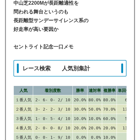
中山芝2200Mが長距離適性を
問われる舞台というのも
長距離型サンデーサイレンス系の
好走率が高い要因か
セントライト記念一口メモ
レース検索 人気別集計
人気
着別度数
勝率
連対率
複勝率
単回値
複
１番人気
2- 6- 0- 2/ 10
20.0%
80.0%
80.0%
67
1
２番人気
3- 2- 2- 3/ 10
30.0%
50.0%
70.0%
130
1
３番人気
1- 0- 5- 4/ 10
10.0%
10.0%
60.0%
51
1
４番人気
2- 0- 0- 8/ 10
20.0%
20.0%
20.0%
132
５番人気
0- 0- 1- 9/ 10
0.0%
0.0%
10.0%
0