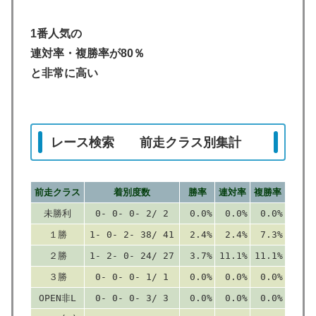
1番人気の
連対率・複勝率が80％
と非常に高い
レース検索 前走クラス別集計
前走クラス
着別度数
勝率
連対率
複勝率
未勝利
0- 0- 0- 2/ 2
0.0%
0.0%
0.0%
１勝
1- 0- 2- 38/ 41
2.4%
2.4%
7.3%
２勝
1- 2- 0- 24/ 27
3.7%
11.1%
11.1%
３勝
0- 0- 0- 1/ 1
0.0%
0.0%
0.0%
OPEN非L
0- 0- 0- 3/ 3
0.0%
0.0%
0.0%