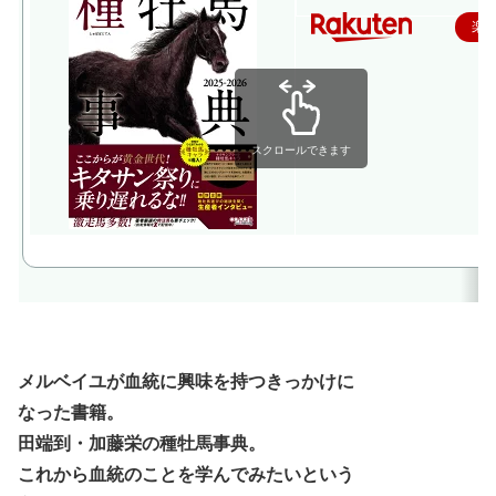
楽
スクロールできます
メルベイユが血統に興味を持つきっかけに
なった書籍。
田端到・加藤栄の種牡馬事典。
これから血統のことを学んでみたいという