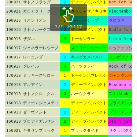
200921
サトノフラッグ
２
ディープインパクト
Not For Sal
200921
ガロアクリーク
３
キンシャサノキセキ
Kingmambo
190916
リオンリオン
１
ルーラーシップ
クロフネ
スクロールできます
190916
サトノルークス
２
ディープインパクト
Sadler’s We
190916
ザダル
３
トーセンラー
Lemon Drop 
180917
ジェネラーレウーノ
１
スクリーンヒーロー
ロックオブジブ
180917
レイエンダ
２
キングカメハメハ
シンボリクリス
180917
グレイル
３
ハーツクライ
Rock of Gib
170918
ミッキースワロー
１
トーセンホマレボシ
ジャングルポケ
170918
アルアイン
２
ディープインパクト
Essence of 
170918
サトノクロニクル
３
ハーツクライ
Intikhab
160918
ディーマジェスティ
１
ディープインパクト
ブライアンズタ
160918
ゼーヴィント
２
ディープインパクト
ブライアンズタ
160918
プロディガルサン
３
ディープインパクト
Storm Cat
150921
キタサンブラック
１
ブラックタイド
サクラバクシン