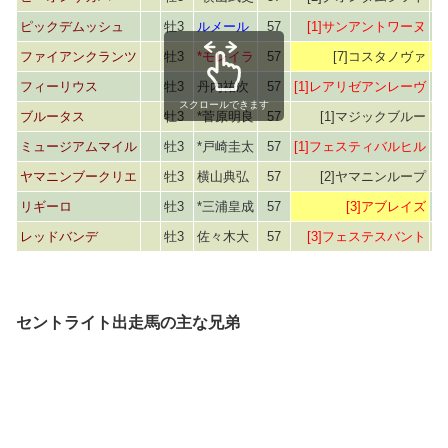
ピックデムッシュ
牡3
ルメール
57
[1]サンアントワーヌ
ファイアンクランツ
牡3
*モレイラ
57
[7]コスタノヴァ
[
フィーリウス
牡3
丹内祐次
57
[1]レアリゼアンレーヴ
スクロールできます
ブルータス
牡3
*菅原明良
57
[1]マジックブルー
ミュージアムマイル
牡3
*戸崎圭太
57
[1]フェスティバルヒル
ヤマニンブークリエ
牡3
横山典弘
57
[2]ヤマニンループ
[
リギーロ
牡3
*三浦皇成
57
[3]アブレイズ
レッドバンデ
牡3
佐々木大
57
[3]フェステスバント
[
セントライト出走馬の主な兄弟