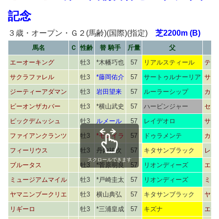
記念
３歳・オープン・Ｇ２(馬齢)(国際)(指定)
芝2200m (B)
馬名
Ｃ
性齢
替 騎手
斤量
父
エーオーキング
牡3
*木幡巧也
57
リアルスティール
テイ
サクラファレル
牡3
*藤岡佑介
57
サートゥルナーリア
サク
ジーティーアダマン
牡3
岩田望来
57
ルーラーシップ
カウ
ビーオンザカバー
牡3
*横山武史
57
ハービンジャー
セレ
ピックデムッシュ
牡3
ルメール
57
レイデオロ
サン
ファイアンクランツ
牡3
*モレイラ
57
ドゥラメンテ
カラ
フィーリウス
牡3
丹内祐次
57
キタサンブラック
レー
スクロールできます
ブルータス
牡3
*菅原明良
57
リオンディーズ
エン
ミュージアムマイル
牡3
*戸崎圭太
57
リオンディーズ
ミュ
ヤマニンブークリエ
牡3
横山典弘
57
キタサンブラック
ヤマ
リギーロ
牡3
*三浦皇成
57
キズナ
エデ