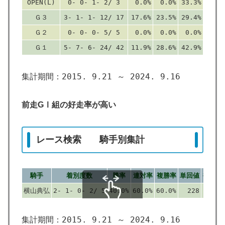
OPEN(L)
0- 0- 1- 2/ 3
0.0%
0.0%
33.3%
Ｇ３
3- 1- 1- 12/ 17
17.6%
23.5%
29.4%
Ｇ２
0- 0- 0- 5/ 5
0.0%
0.0%
0.0%
Ｇ１
5- 7- 6- 24/ 42
11.9%
28.6%
42.9%
集計期間：2015. 9.21 ～ 2024. 9.16
前走GⅠ組の好走率が高い
レース検索 騎手別集計
騎手
着別度数
勝率
連対率
複勝率
単回値
複回値
横山典弘
2- 1- 0- 2/ 5
40.0%
60.0%
60.0%
228
238
スクロールできます
集計期間：2015. 9.21 ～ 2024. 9.16