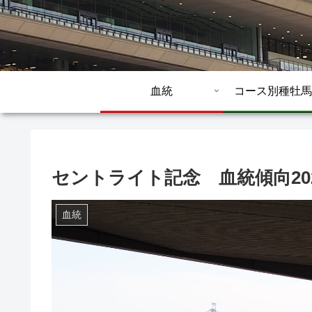
血統
コース別種牡馬
セントライト記念 血統傾向20
血統