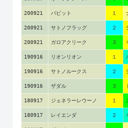
200921
バビット
１
200921
サトノフラッグ
２
200921
ガロアクリーク
３
190916
リオンリオン
１
190916
サトノルークス
２
190916
ザダル
３
180917
ジェネラーレウーノ
１
180917
レイエンダ
２