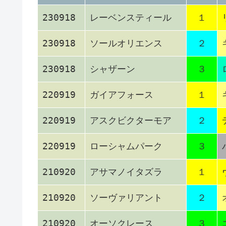
230918
レーベンスティール
１
230918
ソールオリエンス
２
230918
シャザーン
３
220919
ガイアフォース
１
220919
アスクビクターモア
２
220919
ローシャムパーク
３
210920
アサマノイタズラ
１
210920
ソーヴァリアント
２
210920
オーソクレース
３