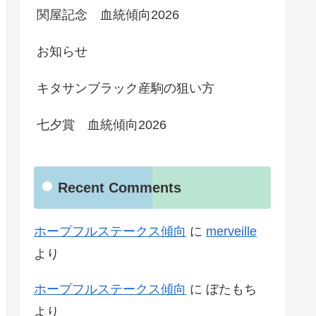
関屋記念 血統傾向2026
お知らせ
キタサンブラック産駒の狙い方
七夕賞 血統傾向2026
Recent Comments
ホープフルステークス傾向
に
merveille
より
ホープフルステークス傾向
に
ぼたもち
より