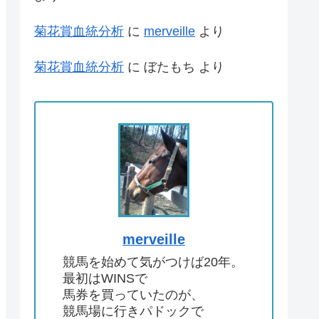
菊花賞血統分析
に
merveille
より
菊花賞血統分析
に
ぼたもち
より
merveille
競馬を始めて気がつけば20年。
最初はWINSで
馬券を買っていたのが、
競馬場に行きパドックで