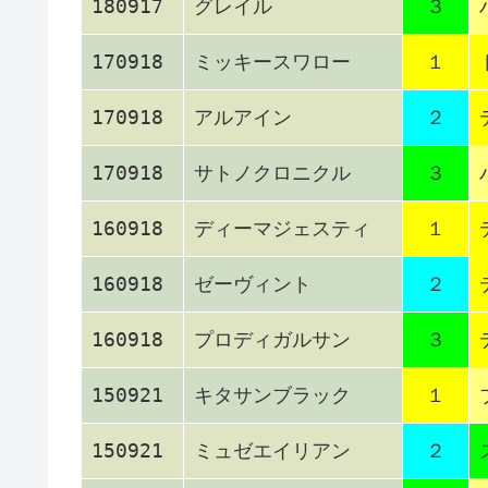
180917
グレイル
３
170918
ミッキースワロー
１
170918
アルアイン
２
170918
サトノクロニクル
３
160918
ディーマジェスティ
１
160918
ゼーヴィント
２
160918
プロディガルサン
３
150921
キタサンブラック
１
150921
ミュゼエイリアン
２