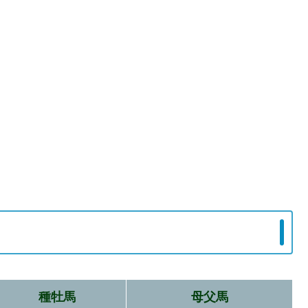
種牡馬
母父馬