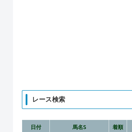
レース検索
日付
馬名S
着順