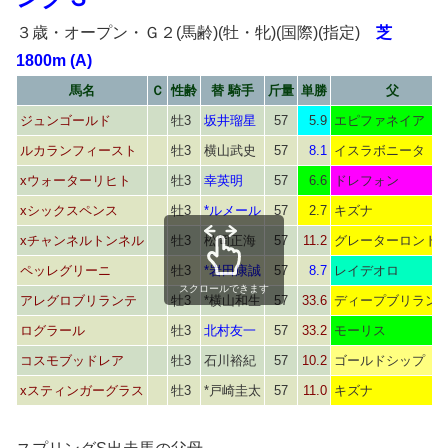
３歳・オープン・Ｇ２(馬齢)(牡・牝)(国際)(指定)
芝
1800m (A)
馬名
Ｃ
性齢
替 騎手
斤量
単勝
父
ジュンゴールド
牡3
坂井瑠星
57
5.9
エピファネイア
ルカランフィースト
牡3
横山武史
57
8.1
イスラボニータ
xウォーターリヒト
牡3
幸英明
57
6.6
ドレフォン
xシックスペンス
牡3
*ルメール
57
2.7
キズナ
xチャンネルトンネル
牡3
松岡正海
57
11.2
グレーターロンド
ペッレグリーニ
牡3
*岩田康誠
57
8.7
レイデオロ
スクロールできます
アレグロブリランテ
牡3
*横山和生
57
33.6
ディープブリラン
ログラール
牡3
北村友一
57
33.2
モーリス
コスモブッドレア
牡3
石川裕紀
57
10.2
ゴールドシップ
xスティンガーグラス
牡3
*戸崎圭太
57
11.0
キズナ