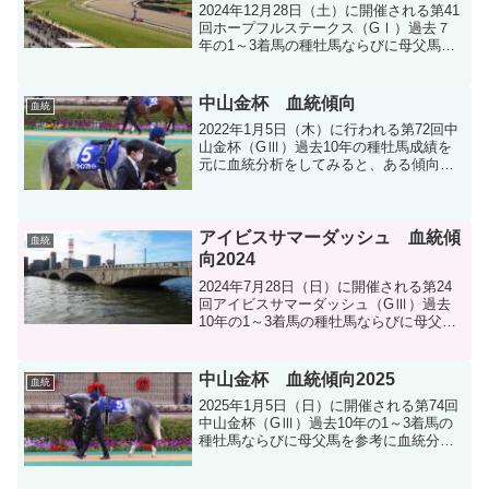
2024年12月28日（土）に開催される第41
回ホープフルステークス（GⅠ）過去７
年の1～3着馬の種牡馬ならびに母父馬を
参考に血統分析します。
中山金杯 血統傾向
血統
2022年1月5日（木）に行われる第72回中
山金杯（GⅢ）過去10年の種牡馬成績を
元に血統分析をしてみると、ある傾向が
浮かび上がりました。
アイビスサマーダッシュ 血統傾
血統
向2024
2024年7月28日（日）に開催される第24
回アイビスサマーダッシュ（GⅢ）過去
10年の1～3着馬の種牡馬ならびに母父馬
を参考に血統分析します。
中山金杯 血統傾向2025
血統
2025年1月5日（日）に開催される第74回
中山金杯（GⅢ）過去10年の1～3着馬の
種牡馬ならびに母父馬を参考に血統分析
します。