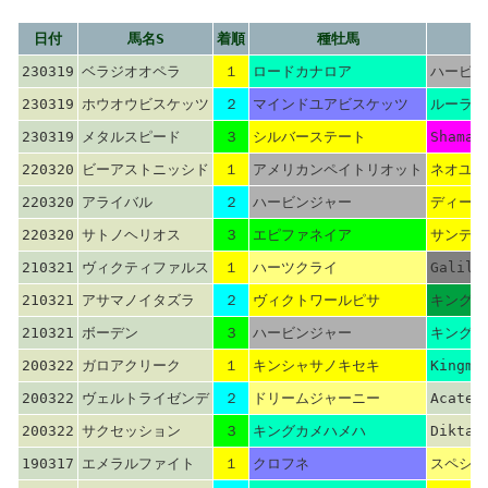
日付
馬名S
着順
種牡馬
230319
ベラジオオペラ
１
ロードカナロア
ハービン
230319
ホウオウビスケッツ
２
マインドユアビスケッツ
ルーラー
230319
メタルスピード
３
シルバーステート
Shamar
220320
ビーアストニッシド
１
アメリカンペイトリオット
ネオユニ
220320
アライバル
２
ハービンジャー
ディープ
220320
サトノヘリオス
３
エピファネイア
サンデー
210321
ヴィクティファルス
１
ハーツクライ
Galile
210321
アサマノイタズラ
２
ヴィクトワールピサ
キングヘ
210321
ボーデン
３
ハービンジャー
キングカ
200322
ガロアクリーク
１
キンシャサノキセキ
Kingma
200322
ヴェルトライゼンデ
２
ドリームジャーニー
Acaten
200322
サクセッション
３
キングカメハメハ
Diktat
190317
エメラルファイト
１
クロフネ
スペシャ