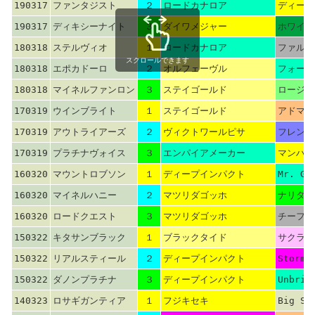
190317
ファンタジスト
２
ロードカナロア
ディープ
190317
ディキシーナイト
３
ダイワメジャー
ホワイト
180318
ステルヴィオ
１
ロードカナロア
ファルブ
スクロールできます
180318
エポカドーロ
２
オルフェーヴル
フォーテ
180318
マイネルファンロン
３
ステイゴールド
ロージズ
170319
ウインブライト
１
ステイゴールド
アドマイ
170319
アウトライアーズ
２
ヴィクトワールピサ
フレンチ
170319
プラチナヴォイス
３
エンパイアメーカー
マンハッ
160320
マウントロブソン
１
ディープインパクト
Mr. Gr
160320
マイネルハニー
２
マツリダゴッホ
ナリタブ
160320
ロードクエスト
３
マツリダゴッホ
チーフベ
150322
キタサンブラック
１
ブラックタイド
サクラバ
150322
リアルスティール
２
ディープインパクト
Storm 
150322
ダノンプラチナ
３
ディープインパクト
Unbrid
140323
ロサギガンティア
１
フジキセキ
Big Sh