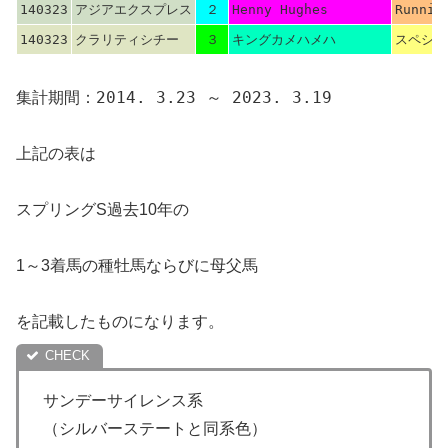
140323
アジアエクスプレス
２
Henny Hughes
Runnin
140323
クラリティシチー
３
キングカメハメハ
スペシャ
集計期間：2014. 3.23 ～ 2023. 3.19
上記の表は
スプリングS過去10年の
1～3着馬の種牡馬ならびに母父馬
を記載したものになります。
サンデーサイレンス系
（シルバーステートと同系色）