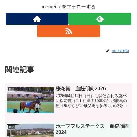
merveilleをフォローする
merveille
関連記事
桜花賞 血統傾向2026
血統
2026年4月12日（日）に開催される第86
回桜花賞（GⅠ）過去10年の1～3着馬の
種牡馬ならびに母父馬を参考に血統分析
します。
ホープフルステークス 血統傾向
血統
2024