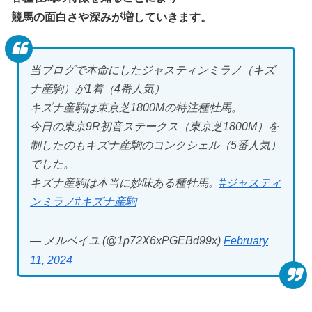
競馬の面白さや深みが増していきます。
当ブログで本命にしたジャスティンミラノ（キズ
ナ産駒）が1着（4番人気）
キズナ産駒は東京芝1800Mの特注種牡馬。
今日の東京9R初音ステークス（東京芝1800M）を
制したのもキズナ産駒のコンクシェル（5番人気）
でした。
キズナ産駒は本当に妙味ある種牡馬。
#ジャスティ
ンミラノ
#キズナ産駒
— メルベイユ (@1p72X6xPGEBd99x)
February
11, 2024