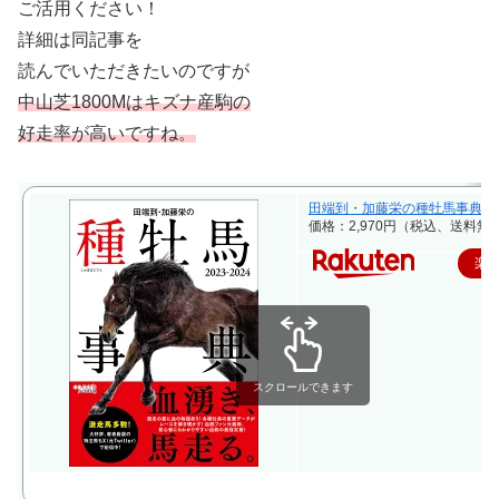
ご活用ください！
詳細は同記事を
読んでいただきたいのですが
中山芝1800Mはキズナ産駒の
好走率が高いですね。
田端到・加藤栄の種牡馬事典 2023-2
価格：2,970円（税込、送料無料
楽
スクロールできます