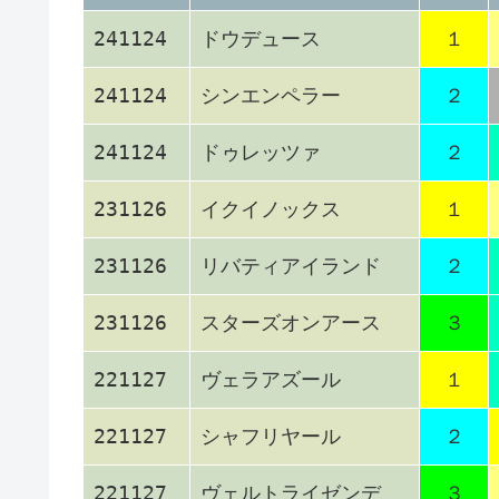
241124
ドウデュース
１
241124
シンエンペラー
２
241124
ドゥレッツァ
２
231126
イクイノックス
１
231126
リバティアイランド
２
231126
スターズオンアース
３
221127
ヴェラアズール
１
221127
シャフリヤール
２
221127
ヴェルトライゼンデ
３