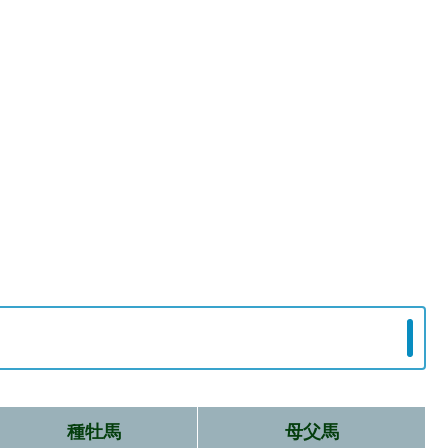
種牡馬
母父馬