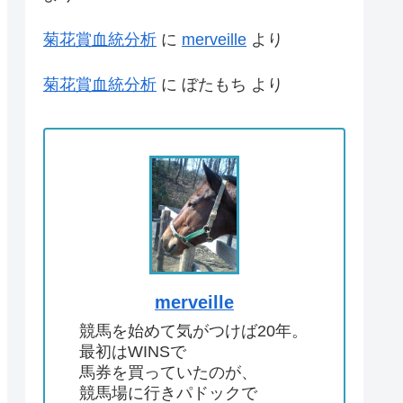
菊花賞血統分析
に
merveille
より
菊花賞血統分析
に
ぼたもち
より
merveille
競馬を始めて気がつけば20年。
最初はWINSで
馬券を買っていたのが、
競馬場に行きパドックで