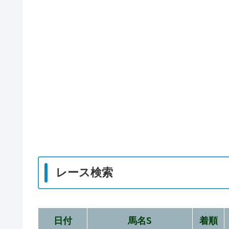
レース検索
日付
馬名S
着順