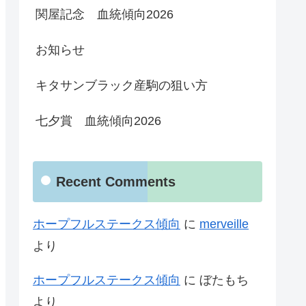
関屋記念 血統傾向2026
お知らせ
キタサンブラック産駒の狙い方
七夕賞 血統傾向2026
Recent Comments
ホープフルステークス傾向
に
merveille
より
ホープフルステークス傾向
に
ぼたもち
より