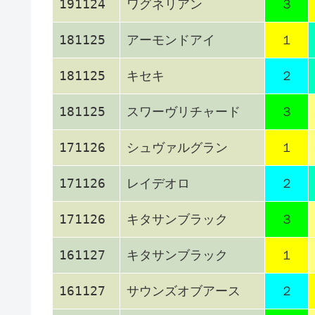
191124
ワグネリアン
３
181125
アーモンドアイ
１
181125
キセキ
２
181125
スワーヴリチャード
３
171126
シュヴァルグラン
１
171126
レイデオロ
２
171126
キタサンブラック
３
161127
キタサンブラック
１
161127
サウンズオブアース
２