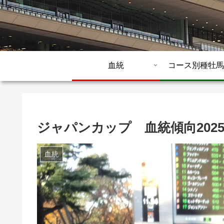
血統
コース別種牡馬
ジャパンカップ 血統傾向202
血統