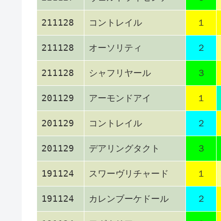
211128
コントレイル
１
211128
オーソリティ
２
211128
シャフリヤール
３
201129
アーモンドアイ
１
201129
コントレイル
２
201129
デアリングタクト
３
191124
スワーヴリチャード
１
191124
カレンブーケドール
２