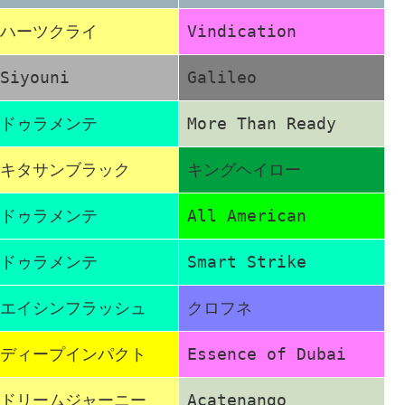
ハーツクライ
Vindication
Siyouni
Galileo
ドゥラメンテ
More Than Ready
キタサンブラック
キングヘイロー
ドゥラメンテ
All American
ドゥラメンテ
Smart Strike
エイシンフラッシュ
クロフネ
ディープインパクト
Essence of Dubai
ドリームジャーニー
Acatenango