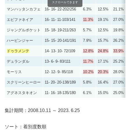
スクロールできます
マンハッタンカフェ
16- 16- 22-202/256
6.3%
12.5%
21.1%
エピファネイア
16- 11- 11-103/141
11.3%
19.1%
27.0%
ジャングルポケット
15- 18- 19-211/263
5.7%
12.5%
19.8%
ハービンジャー
15- 15- 20-141/191
7.9%
15.7%
26.2%
ドゥラメンテ
14- 13- 10- 72/109
12.8%
24.8%
33.9%
デュランダル
13- 6- 9- 83/111
11.7%
17.1%
25.2%
モーリス
12- 12- 9- 85/118
10.2%
20.3%
28.0%
スクリーンヒーロー
11- 20- 20-138/189
5.8%
16.4%
27.0%
アグネスタキオン
11- 16- 18-135/180
6.1%
15.0%
25.0%
集計期間：2008.10.11 ～ 2023. 6.25
ソート：着別度数順