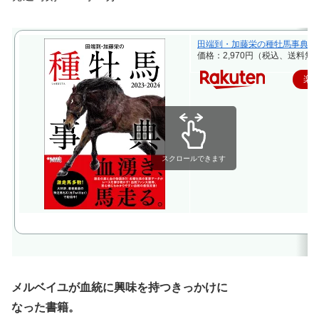
田端到・加藤栄の種牡馬事典 2023-2
価格：2,970円（税込、送料無料
楽
スクロールできます
メルベイユが血統に興味を持つきっかけに
なった書籍。