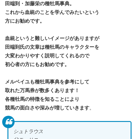
田端到・加藤栄の種牡馬事典。
これから血統のことを学んでみたいという
方にお勧めです。
血統というと難しいイメージがありますが
田端到氏の文章は種牡馬のキャラクターを
大変わかりやすく説明してくれるので
初心者の方にもお勧めです。
メルベイユも種牡馬事典を参考にして
取れた万馬券が数多くあります！
各種牡馬の特徴を知ることにより
競馬の面白さや深みが増していきます
。
シュトラウス