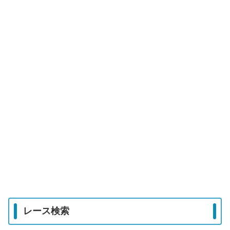
レース検索