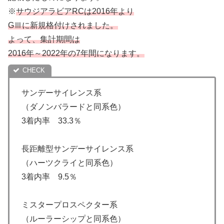
※
サウジアラビアRCは2016年より
GⅢに新規格付けされました。
よって、集計期間は
2016年～2022年の7年間になります。
サンデーサイレンス系
（ダノンバラードと同系色）
3着内率 33.3％
長距離型サンデーサイレンス系
（ハーツクライと同系色）
3着内率 9.5％
ミスタープロスペクター系
（ルーラーシップと同系色）