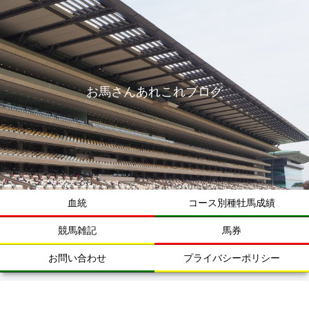
お馬さんあれこれブログ
血統
コース別種牡馬成績
競馬雑記
馬券
お問い合わせ
プライバシーポリシー