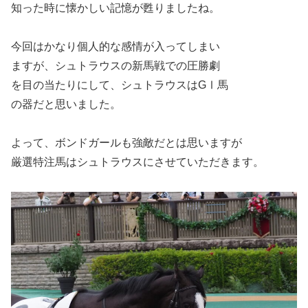
知った時に懐かしい記憶が甦りましたね。
今回はかなり個人的な感情が入ってしまい
ますが、シュトラウスの新馬戦での圧勝劇
を目の当たりにして、シュトラウスはGⅠ馬
の器だと思いました。
よって、ボンドガールも強敵だとは思いますが
厳選特注馬はシュトラウスにさせていただきます。