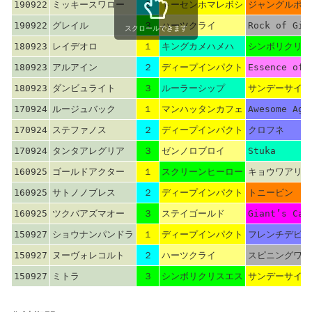
190922
ミッキースワロー
２
トーセンホマレボシ
ジャングルポケ
190922
グレイル
３
ハーツクライ
Rock of Gib
スクロールできます
180923
レイデオロ
１
キングカメハメハ
シンボリクリス
180923
アルアイン
２
ディープインパクト
Essence of 
180923
ダンビュライト
３
ルーラーシップ
サンデーサイレ
170924
ルージュバック
１
マンハッタンカフェ
Awesome Aga
170924
ステファノス
２
ディープインパクト
クロフネ
170924
タンタアレグリア
３
ゼンノロブロイ
Stuka
160925
ゴールドアクター
１
スクリーンヒーロー
キョウワアリシ
160925
サトノノブレス
２
ディープインパクト
トニービン
160925
ツクバアズマオー
３
ステイゴールド
Giant’s Cau
150927
ショウナンパンドラ
１
ディープインパクト
フレンチデピュ
150927
ヌーヴォレコルト
２
ハーツクライ
スピニングワー
150927
ミトラ
３
シンボリクリスエス
サンデーサイレ