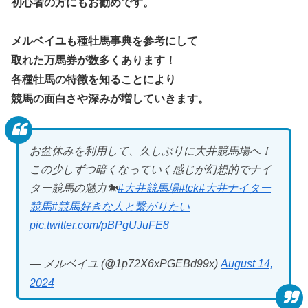
初心者の方にもお勧めです。
メルベイユも種牡馬事典を参考にして
取れた万馬券が数多くあります！
各種牡馬の特徴を知ることにより
競馬の面白さや深みが増していきます。
お盆休みを利用して、久しぶりに大井競馬場へ！
この少しずつ暗くなっていく感じが幻想的でナイ
ター競馬の魅力🐎
#大井競馬場
#tck
#大井ナイター
競馬
#競馬好きな人と繋がりたい
pic.twitter.com/pBPgUJuFE8
— メルベイユ (@1p72X6xPGEBd99x)
August 14,
2024