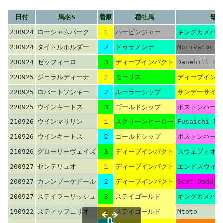
日付
馬名S
着順
種牡馬
母父
230924
ローシャムパーク
１
ハービンジャー
キングカメハメ
230924
タイトルホルダー
２
ドゥラメンテ
Motivator
230924
ゼッフィーロ
３
ディープインパクト
Danehill Da
220925
ジェラルディーナ
１
モーリス
ディープインパ
220925
ロバートソンキー
２
ルーラーシップ
サンデーサイレ
220925
ウインキートス
３
ゴールドシップ
ボストンハーバ
210926
ウインマリリン
１
スクリーンヒーロー
Fusaichi Pe
210926
ウインキートス
２
ゴールドシップ
ボストンハーバ
210926
グローリーヴェイズ
３
ディープインパクト
スウェプトオー
200927
センテリュオ
１
ディープインパクト
エンドスウィー
200927
カレンブーケドール
２
ディープインパクト
Scat Daddy
200927
ステイフーリッシュ
３
ステイゴールド
キングカメハメ
190922
スティッフェリオ
１
ステイゴールド
Mtoto