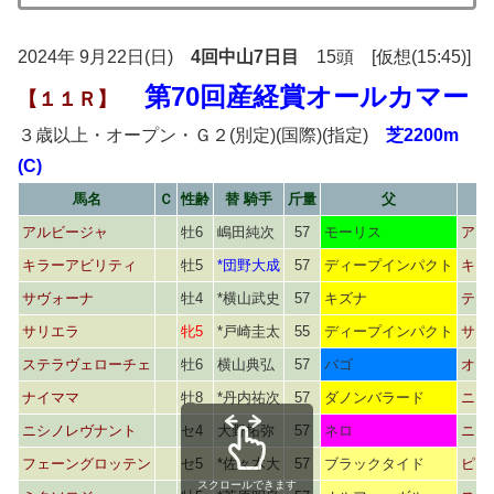
2024年 9月22日(日)
4回中山7日目
15頭 [仮想(15:45)]
第70回産経賞オールカマー
【１１Ｒ】
３歳以上・オープン・Ｇ２(別定)(国際)(指定)
芝2200m
(C)
馬名
Ｃ
性齢
替 騎手
斤量
父
アルビージャ
牡6
嶋田純次
57
モーリス
アロ
キラーアビリティ
牡5
*団野大成
57
ディープインパクト
キラ
サヴォーナ
牡4
*横山武史
57
キズナ
テイ
サリエラ
牝5
*戸崎圭太
55
ディープインパクト
サロ
ステラヴェローチェ
牡6
横山典弘
57
バゴ
オー
ナイママ
牡8
*丹内祐次
57
ダノンバラード
ニシ
ニシノレヴナント
セ4
大野拓弥
57
ネロ
ニシ
フェーングロッテン
セ5
*佐々木大
57
ブラックタイド
ピク
スクロールできます