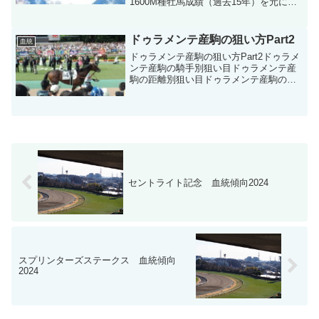
1600M種牡馬成績（過去15年）を元に血
統分析します。
ドゥラメンテ産駒の狙い方Part2
血統
ドゥラメンテ産駒の狙い方Part2ドゥラメ
ンテ産駒の騎手別狙い目ドゥラメンテ産
駒の距離別狙い目ドゥラメンテ産駒の生
産者別狙い目ドゥラメンテ産駒の調教師
別狙い目などをデータソフトを参考に分
析しました。
セントライト記念 血統傾向2024
スプリンターズステークス 血統傾向
2024