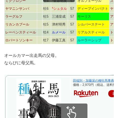
ミクソロジー
牡5
*菅原明良
57
オルフェーヴル
スタ
ヤマニンサンパ
牡6
*シュタル
57
ディープインパクト
ヤマ
ラーグルフ
牡5
三浦皇成
57
モーリス
アバ
リカンカブール
牡5
津村明秀
57
シルバーステート
アン
レーベンスティール
牡4
ルメール
57
リアルスティール
トウ
ロバートソンキー
牡7
伊藤工真
57
ルーラーシップ
トウ
オールカマー出走馬の父母。
ならびに母父馬。
田端到・加藤栄の種牡馬事典 2024-2
価格：2,970円（税込、送料無料
楽