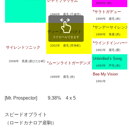
レディブラッサム
1983年 (米)
*サラトガデュー
1996年 鹿毛 (千歳市)
1989年 鹿毛 (米)
*サンデーサイレンス
ディープインパクト
1986年 青鹿 (米)
スクロールできます
*ウインドインハーヘ
2002年 鹿毛 (早来町)
サイレントソニック
1991年 鹿毛 (愛)
Unbridled’s Song
2008年 黒鹿 (新ひだか町)
*ムーンライトガーデンズ
1993年 芦毛 (米)
Bee My Vision
1999年 鹿毛 (米)
1991年
[Mr. Prospector] 9.38% 4 x 5
スピードオブライト
（ロードカナロア産駒）