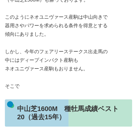
このようにネオユニヴァース産駒は中山向きで
器用さやパワーを求められる条件を得意とする
傾向にありました。
しかし、今年のフェアリーステークス出走馬の
中にはディープインパクト産駒も
ネオユニヴァース産駒もおりません。
そこで
中山芝1600M 種牡馬成績ベスト
20（過去15年）