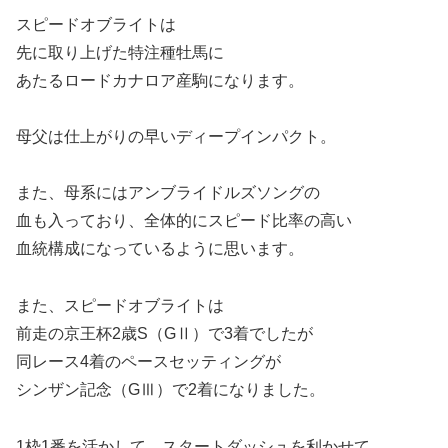
スピードオブライトは
先に取り上げた特注種牡馬に
あたるロードカナロア産駒になります。
母父は仕上がりの早いディープインパクト。
また、母系にはアンブライドルズソングの
血も入っており、全体的にスピード比率の高い
血統構成になっているように思います。
また、スピードオブライトは
前走の京王杯2歳S（GⅡ）で3着でしたが
同レース4着のペースセッティングが
シンザン記念（GⅢ）で2着になりました。
1枠1番を活かして、スタートダッシュを利かせて