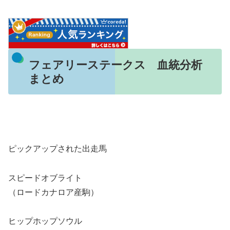
フェアリーステークス 血統分析
まとめ
ピックアップされた出走馬
スピードオブライト
（ロードカナロア産駒）
ヒップホップソウル