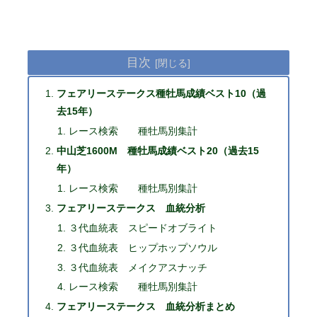
目次
フェアリーステークス種牡馬成績ベスト10（過
去15年）
レース検索 種牡馬別集計
中山芝1600M 種牡馬成績ベスト20（過去15
年）
レース検索 種牡馬別集計
フェアリーステークス 血統分析
３代血統表 スピードオブライト
３代血統表 ヒップホップソウル
３代血統表 メイクアスナッチ
レース検索 種牡馬別集計
フェアリーステークス 血統分析まとめ