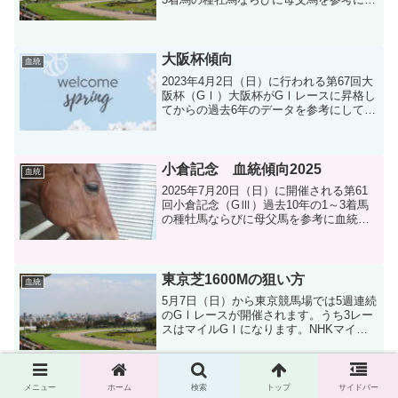
統分析をします。
大阪杯傾向
血統
2023年4月2日（日）に行われる第67回大
阪杯（GⅠ）大阪杯がGⅠレースに昇格し
てからの過去6年のデータを参考にして脚
質別傾向、推定予測タイム大阪杯で有利
な血統などを分析してみました。
小倉記念 血統傾向2025
血統
2025年7月20日（日）に開催される第61
回小倉記念（GⅢ）過去10年の1～3着馬
の種牡馬ならびに母父馬を参考に血統分
析します。
東京芝1600Mの狙い方
血統
5月7日（日）から東京競馬場では5週連続
のGⅠレースが開催されます。うち3レー
スはマイルGⅠになります。NHKマイ
ル、ヴィクトリアマイル、安田記念。そ
こで、東京芝1600Mの種牡馬成績（過去
15年）を分析し、特注種牡馬をピックア
ップしてみました。
フェアリーステークス 血統傾向
メニュー
ホーム
検索
トップ
サイドバー
血統