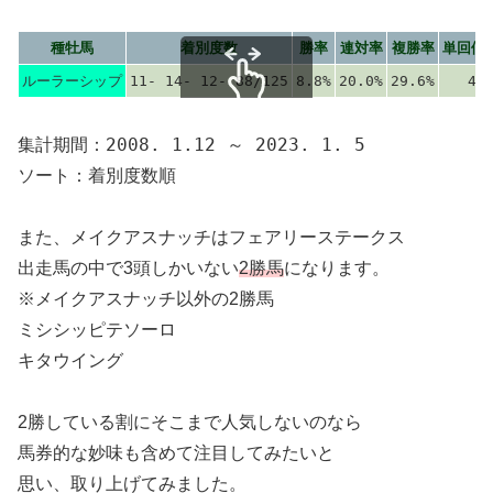
種牡馬
着別度数
勝率
連対率
複勝率
単回値
ルーラーシップ
11- 14- 12- 88/125
8.8%
20.0%
29.6%
41
スクロールできます
集計期間：2008. 1.12 ～ 2023. 1. 5
ソート：着別度数順
また、メイクアスナッチはフェアリーステークス
出走馬の中で3頭しかいない
2勝馬
になります。
※メイクアスナッチ以外の2勝馬
ミシシッピテソーロ
キタウイング
2勝している割にそこまで人気しないのなら
馬券的な妙味も含めて注目してみたいと
思い、取り上げてみました。