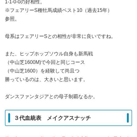
1-1-0-0の好相性。
※フェアリーS種牡馬成績ベスト10（過去15年）
参照。
母系はフェアリーSとの相性が非常に良いですね。
また、ヒップホップソウル自身も新馬戦
（中山芝1600M)で今回と同じコース
（中山芝1600）を経験して尚且つ
勝っているのは、大きいと思います。
ダンスファンタジアとの母子制覇なるか。
３代血統表 メイクアスナッチ