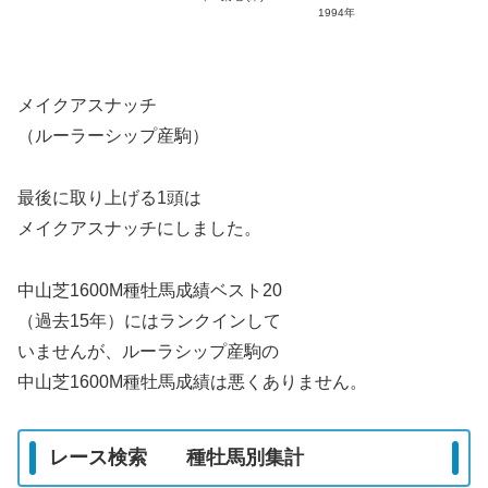
1994年
メイクアスナッチ
（ルーラーシップ産駒）
最後に取り上げる1頭は
メイクアスナッチにしました。
中山芝1600M種牡馬成績ベスト20
（過去15年）にはランクインして
いませんが、ルーラシップ産駒の
中山芝1600M種牡馬成績は悪くありません。
レース検索 種牡馬別集計