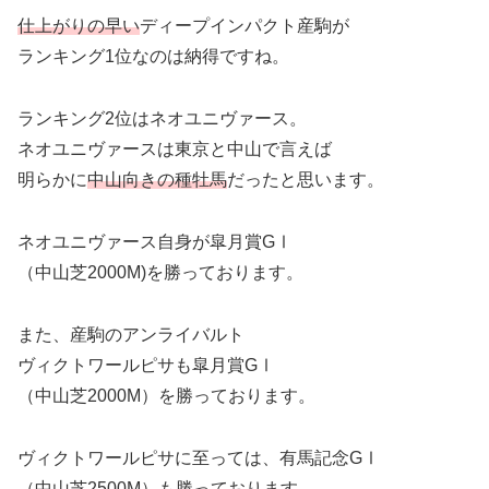
仕上がりの早い
ディープインパクト産駒が
ランキング1位なのは納得ですね。
ランキング2位はネオユニヴァース。
ネオユニヴァースは東京と中山で言えば
明らかに
中山向きの種牡馬
だったと思います。
ネオユニヴァース自身が皐月賞GⅠ
（中山芝2000M)を勝っております。
また、産駒のアンライバルト
ヴィクトワールピサも皐月賞GⅠ
（中山芝2000M）を勝っております。
ヴィクトワールピサに至っては、有馬記念GⅠ
（中山芝2500M）も勝っております。