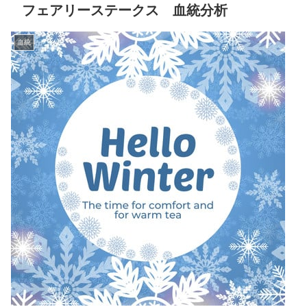
フェアリーステークス 血統分析
血統